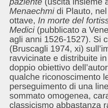
paziente
(uscita insieme 
Menaechmi
di Plauto, ne
ottave,
In morte del forti
Medici
(pubblicato a Vene
agli anni 1526-1527). Si 
(Bruscagli 1974, xi) sull’i
ravvicinate e distribuite 
doppio obiettivo dell’autor
qualche riconoscimento lett
perseguimento di una linea
sommato omogenea, caratt
classicismo abbastanza raf