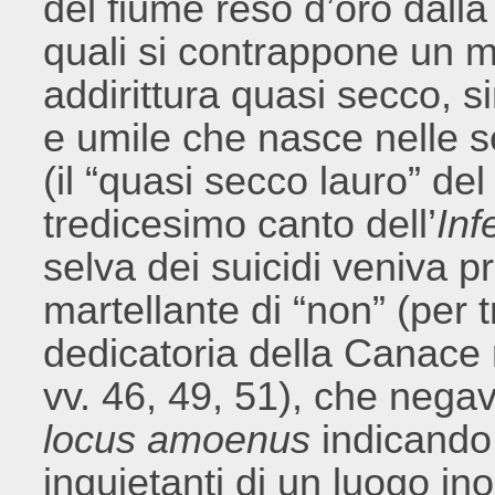
del fiume reso d’oro dalla
quali si contrappone un m
addirittura quasi secco, s
e umile che nasce nelle s
(il “quasi secco lauro” del
tredicesimo canto dell’
Inf
selva dei suicidi veniva p
martellante di “non” (per 
dedicatoria della Canace 
vv. 46, 49, 51), che negava
locus amoenus
indicando 
inquietanti di un luogo i