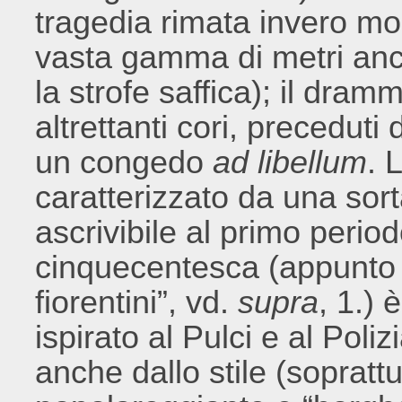
tragedia rimata invero mo
vasta gamma di metri anch
la strofe saffica); il dramm
altrettanti cori, preceduti
un congedo
ad libellum
. 
caratterizzato da una sor
ascrivibile al primo perio
cinquecentesca (appunto d
fiorentini”, vd.
supra
, 1.) 
ispirato al Pulci e al Poliz
anche dallo stile (sopratt