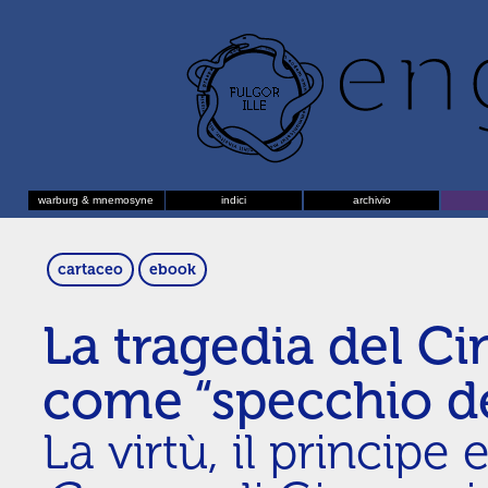
warburg & mnemosyne
indici
archivio
cartaceo
ebook
La tragedia del C
come “specchio de
La virtù, il principe 