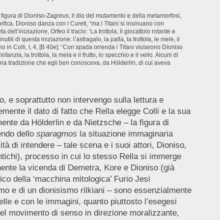
a figura di Dioniso-Zagreus, il dio del mutamento e della metamorfosi,
fica. Dioniso danza con i Cureti, “ma i Titani si insinuano con
l’iniziazione, Orfeo il tracio: ‘La trottola, il giocattolo rotante e
 di questa iniziazione: l’astragalo, la palla, la trottola, le mele, il
o in Colli, I, 4, [B 40e]: “Con spada orrenda i Titani violarono Dioniso
infanzia, la trottola, la mela e il frutto, lo specchio e il vello. Alcuni di
una tradizione che egli ben conosceva, da Hölderlin, di cui aveva
, e soprattutto non intervengo sulla lettura e
mente il dato di fatto che Rella elegge Colli e la sua
mente da Hölderlin e da Nietzsche – la figura di
cendo dello
sparagmos
la situazione immaginaria
tà di intendere – tale scena e i suoi attori, Dioniso,
ntichi), processo in cui lo stesso Rella si immerge
ente la vicenda di Demetra, Kore e Dioniso (già
rico della ‘macchina mitologica’ Furio Jesi
smo e di un dionisismo rilkiani – sono essenzialmente
lle e con le immagini, quanto piuttosto l’esegesi
 del movimento di senso in direzione moralizzante,