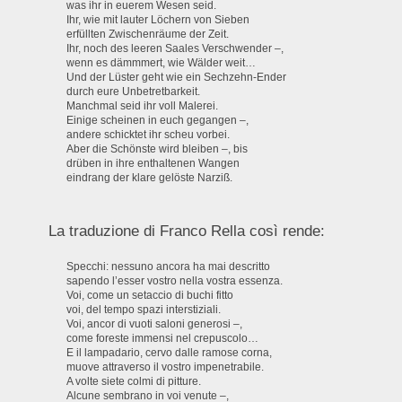
was ihr in euerem Wesen seid.
Ihr, wie mit lauter Löchern von Sieben
erfüllten Zwischenräume der Zeit.
Ihr, noch des leeren Saales Verschwender –,
wenn es dämmmert, wie Wälder weit…
Und der Lüster geht wie ein Sechzehn-Ender
durch eure Unbetretbarkeit.
Manchmal seid ihr voll Malerei.
Einige scheinen in euch gegangen –,
andere schicktet ihr scheu vorbei.
Aber die Schönste wird bleiben –, bis
drüben in ihre enthaltenen Wangen
eindrang der klare gelöste Narziß.
La traduzione di Franco Rella così rende:
Specchi: nessuno ancora ha mai descritto
sapendo l’esser vostro nella vostra essenza.
Voi, come un setaccio di buchi fitto
voi, del tempo spazi interstiziali.
Voi, ancor di vuoti saloni generosi –,
come foreste immensi nel crepuscolo…
E il lampadario, cervo dalle ramose corna,
muove attraverso il vostro impenetrabile.
A volte siete colmi di pitture.
Alcune sembrano in voi venute –,