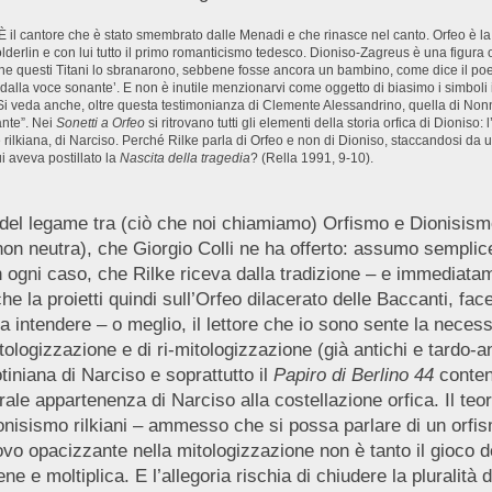
 È il cantore che è stato smembrato dalle Menadi e che rinasce nel canto. Orfeo è l
derlin e con lui tutto il primo romanticismo tedesco. Dioniso-Zagreus è una figura or
e questi Titani lo sbranarono, sebbene fosse ancora un bambino, come dice il poeta del
la voce sonante’. E non è inutile menzionarvi come oggetto di biasimo i simboli inutili
]). Si veda anche, oltre questa testimonianza di Clemente Alessandrino, quella di Nonn
nte”. Nei
Sonetti a Orfeo
si ritrovano tutti gli elementi della storia orfica di Dioniso: l’
 rilkiana, di Narciso. Perché Rilke parla di Orfeo e non di Dioniso, staccandosi da 
i aveva postillato la
Nascita della tragedia
? (Rella 1991, 9-10).
 del legame tra (ciò che noi chiamiamo) Orfismo e Dionisismo
non neutra), che Giorgio Colli ne ha offerto: assumo semplice
 in ogni caso, che Rilke riceva dalla tradizione – e immediata
e la proietti quindi sull’Orfeo dilacerato delle Baccanti, fa
a intendere – o meglio, il lettore che io sono sente la necessi
tologizzazione e di ri-mitologizzazione (già antichi e tardo-a
tiniana di Narciso e soprattutto il
Papiro di Berlino 44
conten
rale appartenenza di Narciso alla costellazione orfica. Il teo
ionisismo rilkiani – ammesso che si possa parlare di un orfi
vo opacizzante nella mitologizzazione non è tanto il gioco de
e e moltiplica. E l’allegoria rischia di chiudere la pluralità