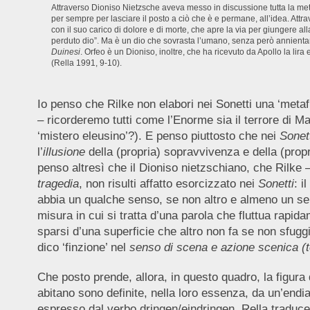
Attraverso Dioniso Nietzsche aveva messo in discussione tutta la meta
per sempre per lasciare il posto a ciò che è e permane, all’idea. Attr
con il suo carico di dolore e di morte, che apre la via per giungere al
perduto dio”. Ma è un dio che sovrasta l’umano, senza però annientarl
Duinesi
. Orfeo è un Dioniso, inoltre, che ha ricevuto da Apollo la lir
(Rella 1991, 9-10).
Io penso che Rilke non elabori nei Sonetti una ‘metaf
– ricorderemo tutti come l’Enorme sia il terrore di Ma
‘mistero eleusino’?). E penso piuttosto che nei
Sonet
l’
illusione
della (propria) sopravvivenza e della (propr
penso altresì che il Dioniso nietzschiano, che Rilke
tragedia
, non risulti affatto esorcizzato nei
Sonetti
: i
abbia un qualche senso, se non altro e almeno un se
misura in cui si tratta d’una parola che fluttua rap
sparsi d’una superficie che altro non fa se non sfuggir
dico ‘finzione’ nel
senso di scena e azione scenica (
Che posto prende, allora, in questo quadro, la figura 
abitano sono definite, nella loro essenza, da un’endi
espresso dal verbo dringen/eindringen. Rella traduce 