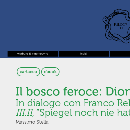
warburg & mnemosyne
indici
cartaceo
ebook
Il bosco feroce: Dio
In dialogo con Franco Rell
III.II
, “Spiegel noch nie h
Massimo Stella