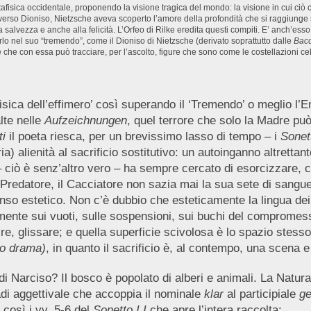
fisica occidentale, proponendo la visione tragica del mondo: la visione in cui ciò 
averso Dioniso, Nietzsche aveva scoperto l’amore della profondità che si raggiunge s
la salvezza e anche alla felicità. L’Orfeo di Rilke eredita questi compiti. E’ anch’e
o nel suo “tremendo”, come il Dioniso di Nietzsche (derivato soprattutto dalle
Bacc
a e che con essa può tracciare, per l’ascolto, figure che sono come le costellazioni c
isica dell’effimero’ così superando il ‘Tremendo’ o meglio l’
lte nelle
Aufzeichnungen
, quel terrore che solo la Madre può
ti
il poeta riesca, per un brevissimo lasso di tempo – i
Sonet
ia) alienità al sacrificio sostitutivo: un autoinganno altrett
 – ciò è senz’altro vero – ha sempre cercato di esorcizzare,
l Predatore, il Cacciatore non sazia mai la sua sete di sangue, 
nso estetico. Non c’è dubbio che esteticamente la lingua de
idamente sui vuoti, sulle sospensioni, sui buchi del comprom
e, glissare; e quella superficie scivolosa è lo spazio stesso 
to drama)
, in quanto il sacrificio è, al contempo, una scena 
di Narciso? Il bosco è popolato di alberi e animali. La Natura
adi aggettivale che accoppia il nominale
klar
al participiale
ge
così i vv. 5-6 del
Sonetto I.I
che apre l’intera raccolta: