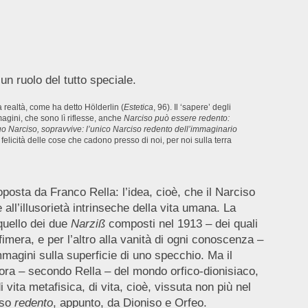
un ruolo del tutto speciale.
a realtà, come ha detto Hölderlin (
Estetica
, 96). Il ‘sapere’ degli
agini, che sono lì riflesse, anche
Narciso può essere redento:
suo Narciso, sopravvive: l’unico Narciso redento dell’immaginario
 felicità delle cose che cadono presso di noi, per noi sulla terra
posta da Franco Rella: l’idea, cioè, che il Narciso
e all’illusorietà intrinseche della vita umana. La
quello dei due
Narziß
composti nel 1913 – dei quali
ffimera, e per l’altro alla vanità di ogni conoscenza –
mmagini sulla superficie di uno specchio. Ma il
fora – secondo Rella – del mondo orfico-dionisiaco,
vita metafisica, di vita, cioè, vissuta non più nel
iso
redento
, appunto, da Dioniso e Orfeo.