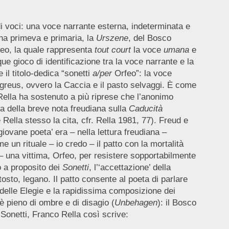
e di voci: una voce narrante esterna, indeterminata e
ena primeva e primaria, la
Urszene
, del Bosco
rfeo, la quale rappresenta
tout court
la voce
umana
e
e gioco di identificazione tra la voce narrante e la
l titolo-dedica “sonetti
a/per
Orfeo”: la voce
greus, ovvero la Caccia e il pasto selvaggi. È come
Rella ha sostenuto a più riprese che l’anonimo
ta della breve nota freudiana sulla
Caducità
Rella stesso la cita, cfr. Rella 1981, 77). Freud e
ovane poeta’ era – nella lettura freudiana –
 un rituale – io credo – il patto con la mortalità
o – una vittima, Orfeo, per resistere sopportabilmente
o a proposito dei
Sonetti
, l’‘accettazione’ della
sto, legano. Il patto consente al poeta di parlare
delle Elegie e la rapidissima composizione dei
pieno di ombre e di disagio (
Unbehagen
): il Bosco
 Sonetti, Franco Rella così scrive: