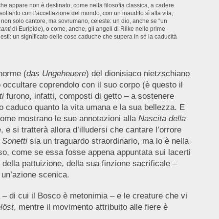
che appare non è destinato, come nella filosofia classica, a cadere
oltanto con l’accettazione del mondo, con un inaudito sì alla vita,
sso non solo cantore, ma sovrumano, celeste: un dio, anche se “un
anti
di Euripide), o come, anche, gli angeli di Rilke nelle prime
elesti: un significato delle cose caduche che supera in sé la caducità
Enorme (
das Ungeheuere
) del dionisiaco nietzschiano
 occultare coprendolo con il suo corpo (è questo il
ti
furono, infatti, composti di getto – a sostenere
anto caduco quanto la vita umana e la sua bellezza. E
 come mostrano le sue annotazioni alla
Nascita della
e si tratterà allora d’illudersi che cantare l’orrore
i
Sonetti
sia un traguardo straordinario, ma lo è nella
esso, come se essa fosse appena appuntata sui lacerti
della pattuizione, della sua finzione sacrificale –
e un’azione scenica.
 – di cui il Bosco è metonimia – e le creature che vi
löst
, mentre il movimento attribuito alle fiere è