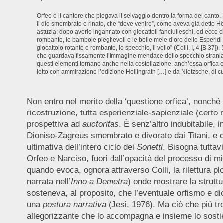
Orfeo è il cantore che piegava il selvaggio dentro la forma del canto.
il dio smembrato e rinato, che “deve venire”, come aveva già detto Höl
astuzia: dopo averlo ingannato con giocattoli fanciulleschi, ed ecco ch
rombante, le bambole pieghevoli e le belle mele d’oro delle Esperidi dal
giocattolo rotante e rombante, lo specchio, il vello” (Colli, I, 4 [B 37
che guardava fissamente l’immagine mendace dello specchio strania
questi elementi tornano anche nella costellazione, anch’essa orfica e
letto con ammirazione l’edizione Hellingrath […] e da Nietzsche, di cu
Non entro nel merito della ‘questione orfica’, nonché
ricostruzione, tutta esperienziale-sapienziale (certo 
prospettiva ad
auctoritas
. È senz’altro indubitabile,
Dioniso-Zagreus smembrato e divorato dai Titani, e ch
ultimativa dell’intero ciclo dei
Sonetti
. Bisogna tuttavi
Orfeo e Narciso, fuori dall’opacità del processo di mi
quando evoca, ognora attraverso Colli, la rilettura plo
narrata nell’
Inno a Demetra
) onde mostrare la struttu
sosteneva, al proposito, che l’eventuale orfismo e d
una
postura narrativa
(Jesi, 1976). Ma ciò che più tro
allegorizzante che lo accompagna e insieme lo sostien