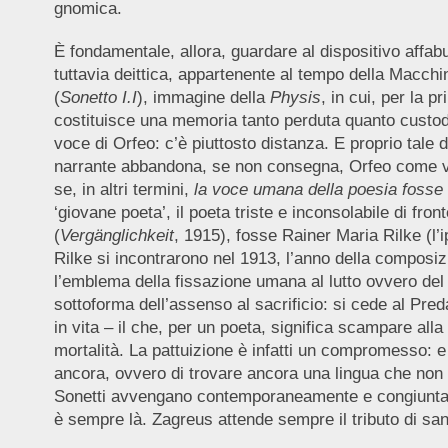
gnomica.
È fondamentale, allora, guardare al dispositivo affabu
tuttavia deittica, appartenente al tempo della Macchi
(
Sonetto I.I
), immagine della
Physis
, in cui, per la 
costituisce una memoria tanto perduta quanto custodit
voce di Orfeo: c’è piuttosto distanza. E proprio tale d
narrante abbandona, se non consegna, Orfeo come vit
se, in altri termini,
la voce umana della poesia fosse l
‘giovane poeta’, il poeta triste e inconsolabile di fr
(
Vergänglichkeit
, 1915), fosse Rainer Maria Rilke (l’
Rilke si incontrarono nel 1913, l’anno della composi
l’emblema della fissazione umana al lutto ovvero del 
sottoforma dell’assenso al sacrificio: si cede al Pred
in vita – il che, per un poeta, significa scampare al
mortalità. La pattuizione è infatti un compromesso: e
ancora, ovvero di trovare ancora una lingua che non 
Sonetti avvengano contemporaneamente e congiuntame
è sempre là. Zagreus attende sempre il tributo di san