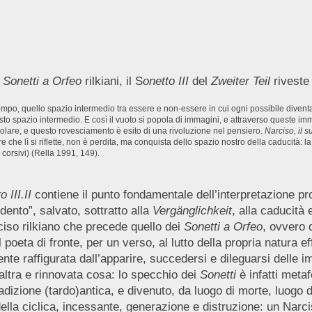
i
Sonetti a Orfeo
rilkiani, il S
onetto III
del
Zweiter Teil
riveste 
 tempo, quello spazio intermedio tra essere e non-essere in cui ogni possibile divent
sto spazio intermedio. E così il vuoto si popola di immagini, e attraverso queste imm
colare, e questo rovesciamento è esito di una rivoluzione nel pensiero.
Narciso, il 
che lì si riflette, non è perdita, ma conquista dello spazio nostro della caducità: la
 i corsivi) (Rella 1991, 149).
 III.II
contiene il punto fondamentale dell’interpretazione pro
edento”, salvato, sottratto alla
Vergänglichkeit
, alla caducità 
rciso rilkiano che precede quello dei
Sonetti a Orfeo
, ovvero 
l poeta di fronte, per un verso, al lutto della propria natura e
nte raffigurata dall’apparire, succedersi e dileguarsi delle i
ltra e rinnovata cosa: lo specchio dei
Sonetti
è infatti meta
dizione (tardo)antica, e divenuto, da luogo di morte, luogo di 
della ciclica, incessante, generazione e distruzione: un Narc