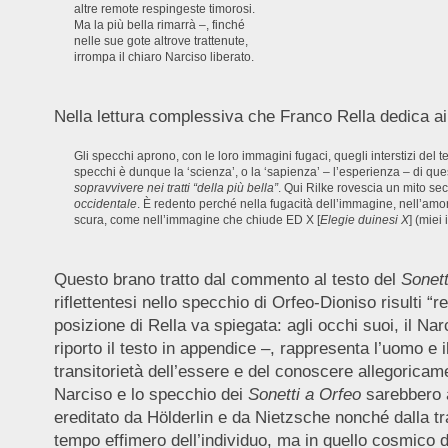
altre remote respingeste timorosi.
Ma la più bella rimarrà –, finché
nelle sue gote altrove trattenute,
irrompa il chiaro Narciso liberato.
Nella lettura complessiva che Franco Rella dedica a
Gli specchi aprono, con le loro immagini fugaci, quegli interstizi del
specchi è dunque la ‘scienza’, o la ‘sapienza’ – l’esperienza – di que
sopravvivere nei tratti “della più bella”
. Qui Rilke rovescia un mito se
occidentale
. È redento perché nella fugacità dell’immagine, nell’amore 
scura, come nell’immagine che chiude ED X [
Elegie duinesi X
] (miei
Questo brano tratto dal commento al testo del
Sonetto
riflettentesi nello specchio di Orfeo-Dioniso risulti “r
posizione di Rella va spiegata: agli occhi suoi, il Na
riporto il testo in appendice –, rappresenta l’uomo e i
transitorietà dell’essere e del conoscere allegoricame
Narciso e lo specchio dei
Sonetti a Orfeo
sarebbero a
ereditato da Hölderlin e da Nietzsche nonché dalla tra
tempo effimero dell’individuo, ma in quello cosmico 