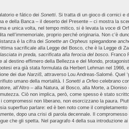
latorio e fático dei
Sonetti
. Si tratta di un gioco di cornici 
na e della Banca – il deserto del Presente – ci mostra la sc
prima e unica volta, nel tempo mitico, si è levata la voce di O
a nell’immemoriale, proprio perché originaria. Non c’è dunqu
istanza è la cifra dei
Sonette an Orpheus
spiegandone anche i
tima sacrificale alla Legge del Bosco, che è la Legge di Za
asciata in preda, sacrificata alla ferocia del bosco
. Franco 
onte al destino effimero della Bellezza e del Mondo, protagonis
ipotesi era già stata formulata da Herbert Lehman nel 1966, e 
zione dei due
Narziß
, attraverso Lou Andreas-Salomé. Quel ‘gi
rifiuto umano della mortalità. I
Sonetti a Orfeo
celebrano come
atore, all’Altro – alla Natura, al Bosco, alla Morte, a Dionis
la mutezza. Ciò non implica, però, come spesso è stato scritt
 i compromessi non liberano, non esorcizzano la paura. Piutto
sia superfluo parlare: ed è ben noto come il completamento 
nte, dopo una crisi di parola decennale. Il compromesso è 
gue che gli spetta. Nel paragrafo 4 della sua introduzione ai