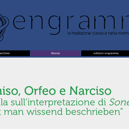
archivio
libreria
edizioni engramma
niso, Orfeo e Narciso
a sull’interpretazione di
Sone
at man wissend beschrieben”