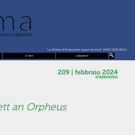
"La Rivista di Engramma (open access)" ISSN 1826-901X
in fieri
colophon
209 | febbraio 2024
97888948401
tt an Orpheus