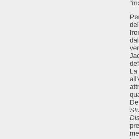
“mo
Per
del
fro
dal
ver
Ja
def
La 
all
att
qu
Des
St
Di
pre
men