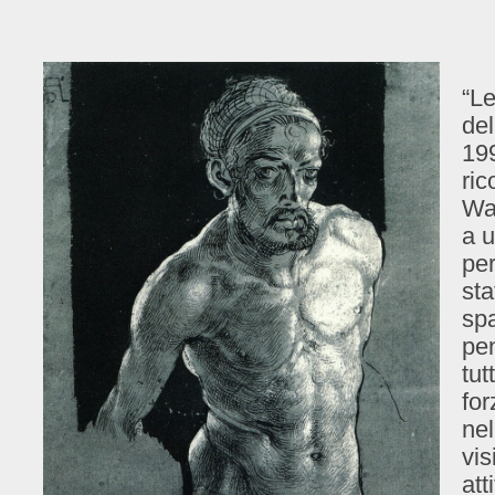
“Le
del
199
ric
Wal
a u
per
sta
spa
pen
tut
for
nel
vis
att