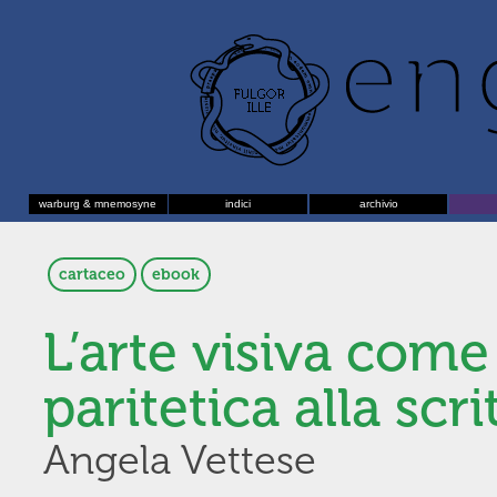
warburg & mnemosyne
indici
archivio
cartaceo
ebook
L’arte visiva come
paritetica alla scri
Angela Vettese