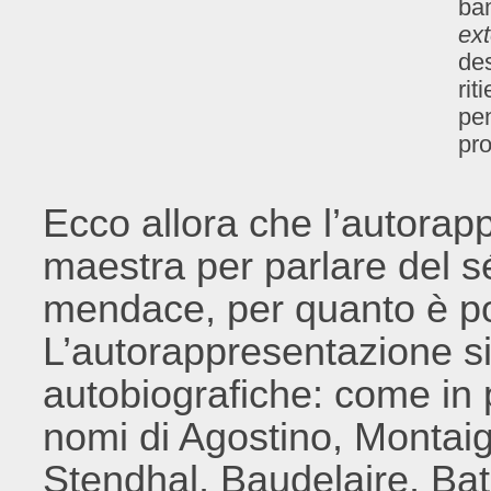
ba
ex
des
rit
pen
pro
Ecco allora che l’autorap
maestra per parlare del s
mendace, per quanto è po
L’autorappresentazione si
autobiografiche: come in p
nomi di Agostino, Montai
Stendhal, Baudelaire, Bata