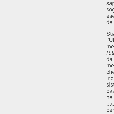
sap
sog
ese
del
Sti
l’U
met
Rit
da 
mem
che
ind
sis
pas
nel
pat
per