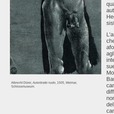
qua
aut
Heg
sis
L’a
che
afo
agl
int
su
Mo
Bau
Albrecht Dürer,
Autoritratto nudo
, 1505, Weimar,
cam
Schlossmuseum.
dif
non
del
can