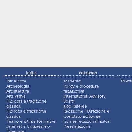
indici
colophon
Per autore
sostienici
libreri
Archeologia
Policy e procedure
Architettura
redazionali
Arti Visive
International Advisory
Filologia e tradizione
Board
classica
albo Referee
Filosofia e tradizione
Redazione | Direzione e
classica
Comitato editoriale
Teatro e arti performative
norme redazionali autori
Internet e Umanesimo
Presentazione
Interviste