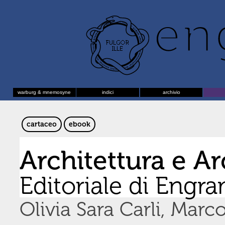
warburg & mnemosyne
indici
archivio
cartaceo
ebook
Architettura e A
Editoriale di Engr
Olivia Sara Carli, Marc