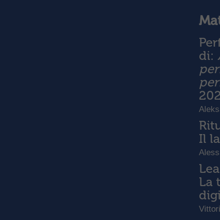
Mat
Per
di:
per
per
20
Aleks
Rit
Il 
Aless
Lea
La 
dig
Vittor