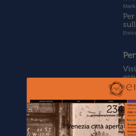
Mari
Per
sul
Enric
Per
Vis
esp
Tea B
I m
Sch
Dario
“[.
app