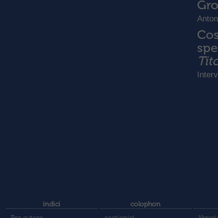
Gro
Anton
Cos
spe
Tit
Inter
indici
colophon
Per autore
sostienici
libreri