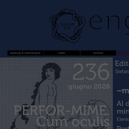
warburg & mnemosyne
indici
archivio
236
Edit
Stefan
giugno 2026
–m
Al 
PERFOR-MIME.
mi
Cum oculis
Eleni
Per