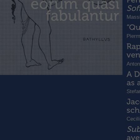
eorum quasi
Sof
fabulantur
Massi
“Qu
Pierm
Rap
ven
Anton
A D
as 
Stefa
Jac
sc
Cecil
Sub
ave