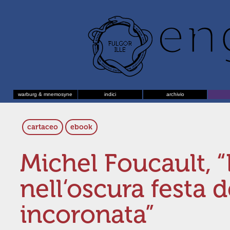
warburg & mnemosyne
indici
archivio
cartaceo
ebook
Michel Foucault, “
nell‘oscura festa d
incoronata”