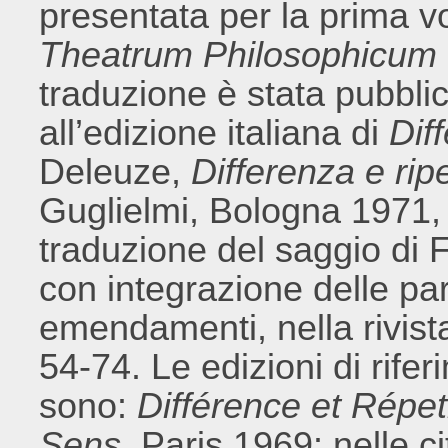
presentata per la prima vo
Theatrum Philosophicum
traduzione è stata pubbl
all’edizione italiana di
Dif
Deleuze,
Differenza e rip
Guglielmi, Bologna 1971, 
traduzione del saggio di F
con integrazione delle par
emendamenti, nella rivista
54-74. Le edizioni di rife
sono:
Différence et Répet
Sens
, Paris 1969: nelle ci