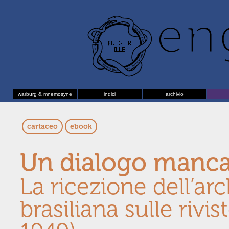
warburg & mnemosyne
indici
archivio
cartaceo
ebook
Un dialogo manc
La ricezione dell’arc
brasiliana sulle rivis