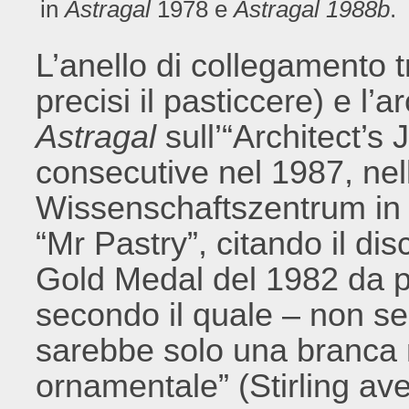
in
Astragal
1978 e
Astragal 1988b
.
L’anello di collegamento t
precisi il pasticcere) e l’ar
Astragal
sull’“Architect’s
consecutive nel 1987, nell
Wissenschaftszentrum in c
“Mr Pastry”, citando il di
Gold Medal del 1982 da pa
secondo il quale – non sen
sarebbe solo una branca m
ornamentale” (Stirling av