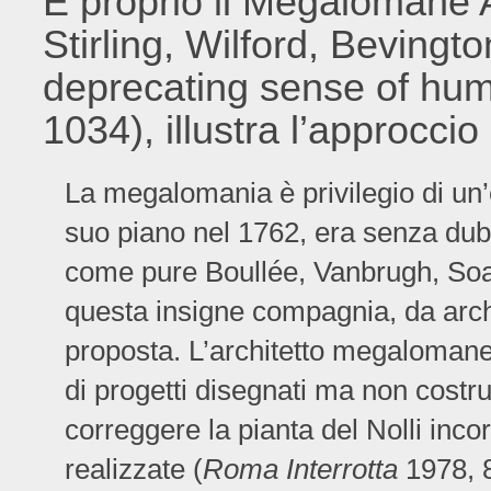
E proprio il Megalomane A
Stirling, Wilford, Bevingto
deprecating sense of hum
1034), illustra l’approccio
La megalomania è privilegio di un’e
suo piano nel 1762, era senza dub
come pure Boullée, Vanbrugh, Soan
questa insigne compagnia, da arch
proposta. L’architetto megalomane
di progetti disegnati ma non costru
correggere la pianta del Nolli inco
realizzate (
Roma Interrotta
1978, 