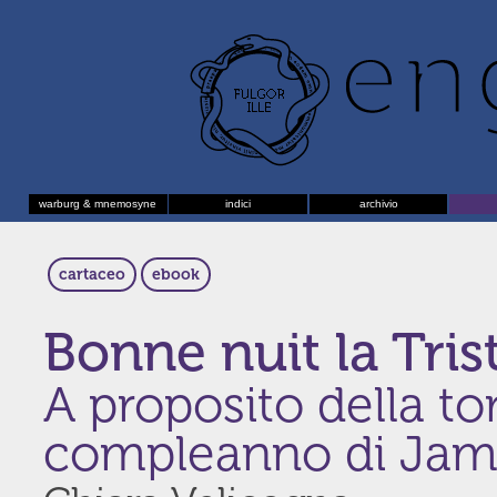
warburg & mnemosyne
indici
archivio
cartaceo
ebook
Bonne nuit la Tris
A proposito della tor
compleanno di Jame