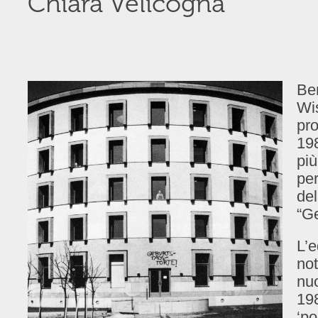
Chiara Velicogna
Ber
Wis
pro
19
più
per
del
“Ge
L’e
not
nuo
198
‘po