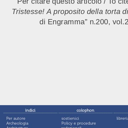
Per citare questo articolo / To cit
Tristesse! A proposito della torta 
di Engramma” n.200, vol.2
indici
colophon
Per autore
sostienici
libreri
Archeologia
Policy e procedure