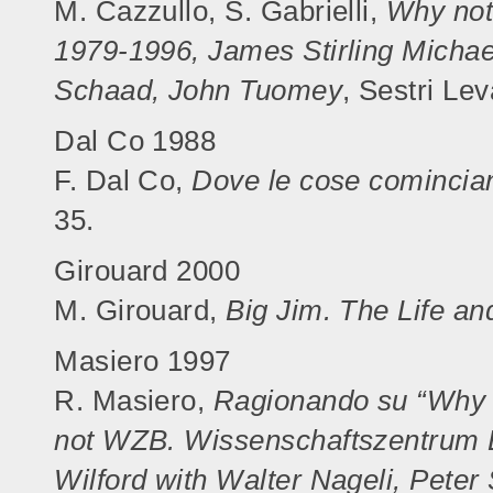
M. Cazzullo, S. Gabrielli,
Why not
1979-1996, James Stirling Michael
Schaad, John Tuomey
, Sestri Le
Dal Co 1988
F. Dal Co,
Dove le cose comincia
35.
Girouard 2000
M. Girouard,
Big Jim. The Life an
Masiero 1997
R. Masiero,
Ragionando su “Why 
not WZB. Wissenschaftszentrum B
Wilford with Walter Nageli, Pete