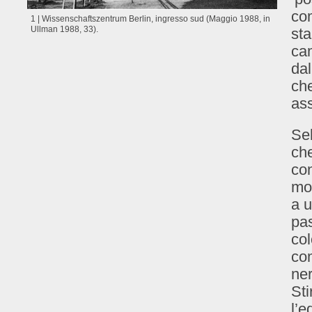
com
1 | Wissenschaftszentrum Berlin, ingresso sud (Maggio 1988, in
Ullman 1988, 33).
sta
cam
dal
ch
ass
Seb
che
con
mol
a u
pas
col
co
ner
Sti
l’e