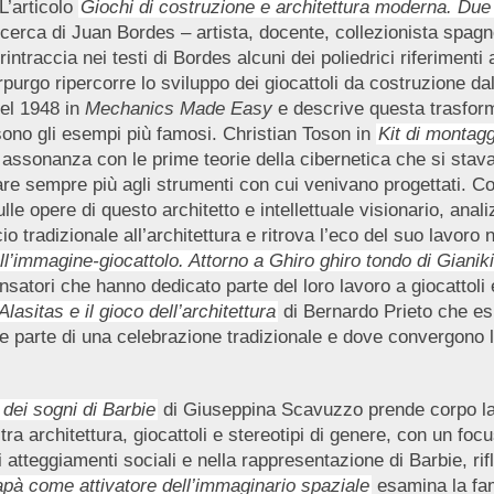
L’articolo
Giochi di costruzione e architettura moderna. Du
a ricerca di Juan Bordes – artista, docente, collezionista spag
ntraccia nei testi di Bordes alcuni dei poliedrici riferimenti al
urgo ripercorre lo sviluppo dei giocattoli da costruzione dal
del 1948 in
Mechanics Made Easy
e descrive questa trasform
no gli esempi più famosi. Christian Toson in
Kit di montagg
 assonanza con le prime teorie della cibernetica che si stav
iare sempre più agli strumenti con cui venivano progettati. C
e opere di questo architetto e intellettuale visionario, anali
o tradizionale all’architettura e ritrova l’eco del suo lavoro 
l’immagine-giocattolo. Attorno a Ghiro ghiro tondo di Gianik
e pensatori che hanno dedicato parte del loro lavoro a giocatto
lasitas e il gioco dell’architettura
di Bernardo Prieto che esp
e parte di una celebrazione tradizionale e dove convergono l’
 dei sogni di Barbie
di Giuseppina Scavuzzo prende corpo la
o tra architettura, giocattoli e stereotipi di genere, con un f
i atteggiamenti sociali e nella rappresentazione di Barbie, rif
pà come attivatore dell’immaginario spaziale
esamina la fam