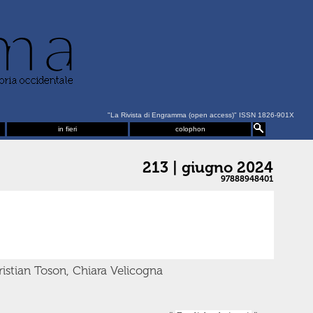
"La Rivista di Engramma (open access)" ISSN 1826-901X
in fieri
colophon
213 | giugno 2024
97888948401
istian Toson, Chiara Velicogna