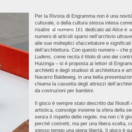
Per la Rivista di Engramma non è una novit
culturale, o della cultura stessa intesa come
risalire
al numero 161
dedicato ad
Alice
e
a
numero di articoli sparsi nell’archivio ultrav
alle sue molteplici sfaccettature e significa
dell’architettura. Con questo numero – che p
Ludens,
come recita il titolo di uno dei cont
Huizinga – si è proposta ai lettori di Engram
architetti e degli studiosi di architettura e a
Navarro Baldeweg, in una bella presentazione
chiama la cassetta degli attrezzi dell’architet
da costruzioni per bambini.
Il gioco è sempre stato descritto dai filosofi
artistica, coinvolge insieme la sfera della se
senza il rispetto delle regole, ma non c’è gi
perché costretti, ma per una libera scelta, c
stesso tempo una piena libertà. Il gioco è qu