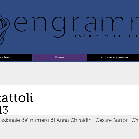
archivio
libreria
edizioni engramma
attoli
13
ionale del numero di Anna Ghiraldini, Cesare Sartori, Chr