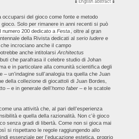
English abstract
à occuparsi del gioco come fonte e metodo
 gioco. Solo per rimanere in anni recenti si può
l numero 200 dedicato a
Festa
, oltre al gran
entennale della Rivista dedicati al
serio ludere
e
ti che incrociano anche il campo
otrebbe anche intitolarsi
Architectus
ributi che parafrasa il celebre studio di Johan
ma e in particolare alla comunità scientifica degli
rte – un’indagine sull’analogia tra quella che Juan
 della collezione di giocattoli di Juan Bordes,
to – e in generale dell’
homo faber
–
e le scatole
 come una attività che, al pari dell’esperienza
nsibilità e quella della razionalità. Non c’è gioco
oco senza gradi di libertà. Come non si gioca mai
osì si rispettano le regole raggiungendo allo
indi essenziale per l’educazione estetica, proprio