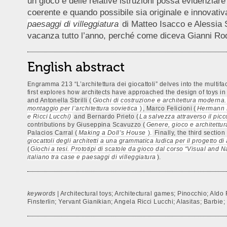
un gioco e delle relative istruzioni possa evidenziar
coerente e quando possibile sia originale e innovativ
paesaggi di villeggiatura
di Matteo Isacco e Alessia Sc
vacanza tutto l’anno, perché come diceva Gianni Rodari
English abstract
Engramma 213 “L’architettura dei giocattoli” delves into the multifac
first explores how architects have approached the design of toys in
and Antonella Sbrilli (
Giochi di costruzione e architettura moderna
montaggio per l’architettura sovietica
)
, Marco Felicioni (
Hermann F
e Ricci Lucchi)
and Bernardo Prieto (
La salvezza attraverso il picco
contributions by Giuseppina Scavuzzo (
Genere, gioco e architettur
Palacios Carral (
Making a Doll’s House
).
Finally, the third sectio
giocattoli degli architetti a una grammatica ludica per il progetto di 
(
Giochi a tesi. Prototipi di scatole da gioco dal corso “Visual and N
italiano tra case e paesaggi di villeggiatura
).
keywords
| Architectural toys; Architectural games; Pinocchio; Ald
Finsterlin; Yervant Gianikian; Angela Ricci Lucchi; Alasitas; Barbi