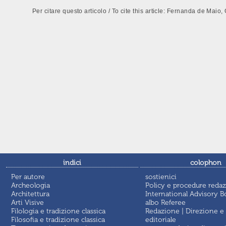
Per citare questo articolo / To cite this article: Fernanda de Mai
indici
colophon
Per autore
sostienici
Archeologia
Policy e procedure redaz
Architettura
International Advisory B
Arti Visive
albo Referee
Filologia e tradizione classica
Redazione | Direzione e
Filosofia e tradizione classica
editoriale