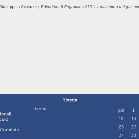
o, Giuseppina Scavuzzo,
Editoriale di Engramma 213 “L’architettura dei giocatt
libreria
libreria
pdf
1
ionali
12
13
oard
25
26
 Comitato
37
38