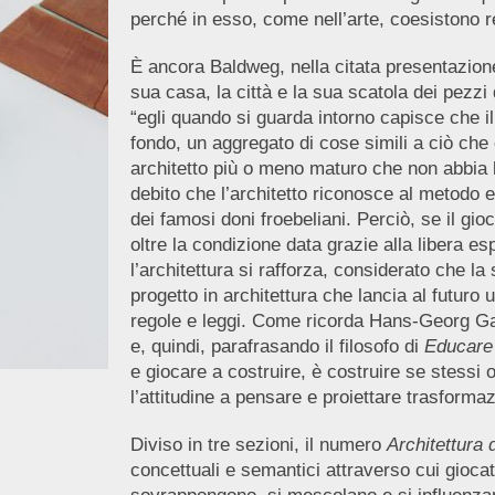
perché in esso, come nell’arte, coesistono re
È ancora Baldweg, nella citata presentazion
sua casa, la città e la sua scatola dei pezz
“egli quando si guarda intorno capisce che 
fondo, un aggregato di cose simili a ciò che 
architetto più o meno maturo che non abbia le
debito che l’architetto riconosce al metodo 
dei famosi doni froebeliani. Perciò, se il gi
oltre la condizione data grazie alla libera es
l’architettura si rafforza, considerato che l
progetto in architettura che lancia al futuro
regole e leggi. Come ricorda Hans-Georg 
e, quindi, parafrasando il filosofo di
Educare
e giocare a costruire, è costruire se stessi 
l’attitudine a pensare e proiettare trasformazi
Diviso in tre sezioni, il numero
Architettura 
concettuali e semantici attraverso cui giocat