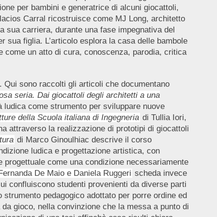
ione per bambini e generatrice di alcuni giocattoli,
lacios Carral ricostruisce come MJ Long, architetto
la sua carriera, durante una fase impegnativa del
r sua figlia. L’articolo esplora la casa delle bambole
le come un atto di cura, conoscenza, parodia, critica
 Qui sono raccolti gli articoli che documentano
sa seria. Dai giocattoli degli architetti a una
vità ludica come strumento per sviluppare nuove
ure della Scuola italiana di Ingegneria
di Tullia Iori,
a attraverso la realizzazione di prototipi di giocattoli
tura
di Marco Ginoulhiac descrive il corso
dizione ludica e progettazione artistica, con
zione progettuale come una condizione necessariamente
 Fernanda De Maio e Daniela Ruggeri
scheda invece
 cui confluiscono studenti provenienti da diverse parti
Lo strumento pedagogico adottato per porre ordine ed
la da gioco, nella convinzione che la messa a punto di