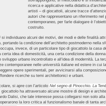
sovrappongono, si mescolano e si influenza
ricerca e applicative nella didattica d’architet
artisti – di giocattoli, alcune tracce d’attenz
autori che rappresentano un riferimento nel 
contemporaneo, per farle dialogare è l’obie
costruito.
li
si individuano alcuni dei motivi, dei modi e delle finalità attr
ro, portando la condizione dell’architetto postmoderno nella 
occupa, invece, di un particolare tipo di giocattolo
la casa d
a certa idea di domesticità, una certa condizione della donna
lo sviluppo urbano incontrollato e all’idea di modernità. La t
e contemporanee nelle università italiane ed estere in cui la
 rileggere opere sperimentali, per avvicinarsi alla composizio
iffondere ricerche su temi architettonici e urbani.
colare, si apre con l’articolo
Nel segno di Pinocchio. La
Ten
giocattolo ha attraversato alcune mostre di design e architet
do Dalisi, che tale interesse possa collegarsi non solo alla 
operarono la loro critica al funzionalismo banale di tanta arc