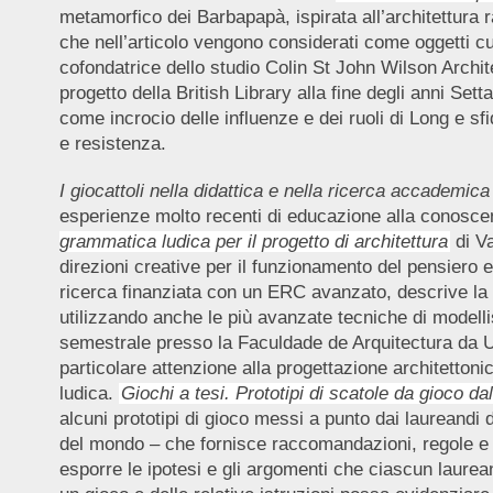
metamorfico dei Barbapapà, ispirata all’architettura r
che nell’articolo vengono considerati come oggetti cult
cofondatrice dello studio Colin St John Wilson Archit
progetto della British Library alla fine degli anni Se
come incrocio delle influenze e dei ruoli di Long e s
e resistenza.
I giocattoli nella didattica e nella ricerca accademica 
esperienze molto recenti di educazione alla conoscenz
grammatica ludica per il progetto di architettura
di V
direzioni creative per il funzionamento del pensiero e
ricerca finanziata con un ERC avanzato, descrive la ric
utilizzando anche le più avanzate tecniche di modelli
semestrale presso la Faculdade de Arquitectura da Un
particolare attenzione alla progettazione architetton
ludica.
Giochi a tesi.
Prototipi di scatole da gioco d
alcuni prototipi di gioco messi a punto dai laureandi d
del mondo – che fornisce raccomandazioni, regole e m
esporre le ipotesi e gli argomenti che ciascun laurea