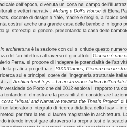
adicale dell’epoca, divenuta un’icona nel campo dell’illustraz
urali e vettori narrativi.
Making a Doll’s House
di Elena Pa
ects, docente di design a Yale, madre e moglie, all’apice del
ttanta costruì anche una grande casa delle bambole in legno pe
fida gli stereotipi di genere, presentando la casa delle bambo
in architettura
è la sezione con cui si chiude questo numero.
a dell’architettura attraverso il giocattolo.
Giocare è una co
alerio Perna, si propone di indagare le potenzialità dell’atti
 della pratica progettuale.
SIXXIGames, Giocare con le strutt
erca sulle principali opere dell’ingegneria strutturale italian
stica.
Architectural toys – La costruzione ludica dell’architet
iversidade do Porto che dal 2012 esplora il rapporto tra con
ica tentando di dimostrare la possibilità di considerare l’a
al corso “Visual and Narrative towards the Thesis Project”
di
i un laboratorio integrato di ricerca didattica dello Iuav – in
etodi per fare la tesi di laurea magistrale in architettura. 
ndo intende investigare attraverso la propria tesi è la scato