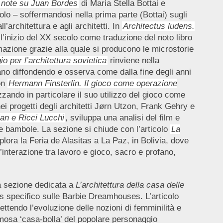
e note su Juan Bordes
di Maria Stella Bottai e
nolo – soffermandosi nella prima parte (Bottai) sugli
l’architettura e agli architetti. In
Architectus ludens.
l’inizio del XX secolo come traduzione del noto libro
azione grazie alla quale si producono le microstorie
io per l’architettura sovietica
rinviene nella
ano diffondendo e osserva come dalla fine degli anni
on
Hermann Finsterlin. Il gioco come operazione
zzando in particolare il suo utilizzo del gioco come
nei progetti degli architetti Jørn Utzon, Frank Gehry e
ian e Ricci Lucchi
, sviluppa una analisi del film e
li e bambole. La sezione si chiude con l’articolo
La
lora la Feria de Alasitas a La Paz, in Bolivia, dove
interazione tra lavoro e gioco, sacro e profano,
 sezione dedicata a
L’architettura della casa delle
ocus specifico sulle Barbie Dreamhouses. L’articolo
lettendo l’evoluzione delle nozioni di femminilità e
osa ‘casa-bolla’ del popolare personaggio