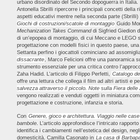
urbano disordinato del Secondo dopoguerra in Italia. 
Antonella Sbrilli ripercorre i principali concetti dell
aspetti educativi mentre nella seconda parte (Sbrilli) ri
Giochi di costruzioni/scatole di montaggio
Guido Morp
Mechanization Takes Command
di Sigfried Giedion 
di un’epopea di montaggio, di cui Meccano e LEGO so
progettazione con modelli fisici in questo paese, una
Settanta perfino i giocattoli cominciano ad assomigl
dissacrante
,
Marco Felicioni offre una panoramica sull
strumento essenziale per una critica contro l’approcci
Zaha Hadid. L’articolo di Filippo Perfetti,
Catalogo del
offre una lettura che collega il film ad altri artisti 
salvezza attraverso il piccolo. Note sulla Fiera delle A
vengono realizzati e venduti oggetti in miniatura com
progettazione e costruzione, infanzia e storia.
Con
Genere, gioco e architettura. Viaggio nelle case
bambole
. L’articolo approfondisce l’intricato rapport
identifica i cambiamenti nell’estetica del design, negl
domesticità. Camilla Casonato in
La casa di Barbapa