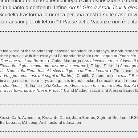
e immediatamente le questioni legate alla esposizione e comun
a in quanto a contenuti. Infine
Archi-Giro // Archi-Tour Il gio
udella trasforma la ricerca per una mostra sulle case di ville
 ai suoi piccoli lettori “Il Paese delle Vacanze non è lontan
eted world of the relationship between architecture and toys, in both research
 their practice with the essays of Fernanda de Maio (
Nel segno di Pinocchio
. Due note su Juan Bordes
)
, Guido Morpurgo (
Architectus ludens. Giochi di
insterlin. Il gioco come operazione dissacrante
),
Filippo Perfetti (
Catalogo 
lo. Note sulla Fiera delle Alasitas e il gioco dell’architettura
)
. The second s
a. Viaggio nelle case dei sogni di Barbie
)
, Camilla Casonato (
La casa di Ba
n investigates the use of toys and games in architectural education and resea
architettura
),
Tullia Iori (
SIXXIGames, Giocare con le strutture della Scuola i
arrative towards the Thesis Project”
)
, and Matteo Isacco and Alessia Scudell
o Rossi; Carlo Aymonino; Riccardo Dalisi; Juan Bordes; Sigfried Giedion; LE
e; Barbapapa; MJ Long; Architectural education.