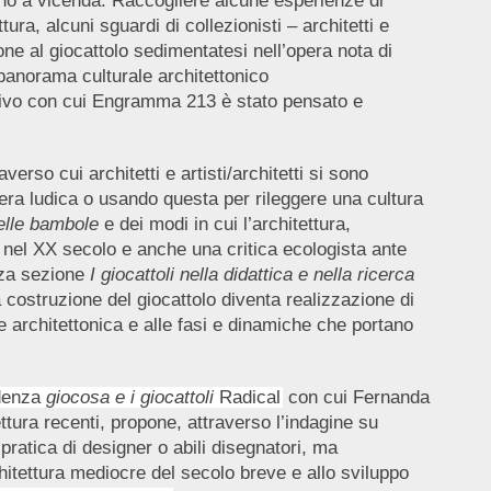
no a vicenda. Raccogliere alcune esperienze di
tura, alcuni sguardi di collezionisti – architetti e
ione al giocattolo sedimentatesi nell’opera nota di
panorama culturale architettonico
ttivo con cui Engramma 213 è stato pensato e
averso cui architetti e artisti/architetti si sono
sfera ludica o usando questa per rileggere una cultura
elle bambole
e dei modi in cui l’architettura,
 nel XX secolo e anche una critica ecologista ante
erza sezione
I giocattoli nella didattica e nella ricerca
 costruzione del giocattolo diventa realizzazione di
ne architettonica e alle fasi e dinamiche che portano
denza
giocosa e i giocattoli
Radical
con cui Fernanda
tura recenti, propone, attraverso l’indagine su
pratica di designer o abili disegnatori, ma
hitettura mediocre del secolo breve e allo sviluppo