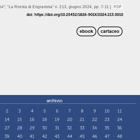
oli”,
“La Rivista di Engramma” n. 213, giugno 2024, pp. 7-11 |
PDF
doi: https://doi.org/10.25432/1826-901X/2024.213.0010
ebook
cartaceo
archivio
2
3
4
5
6
7
8
9
10
11
14
15
16
18
19
20
21
22
23
24
27
28
29
30
31
32
33
34
35
36
39
40
41
42
43
44
45
46
47
48