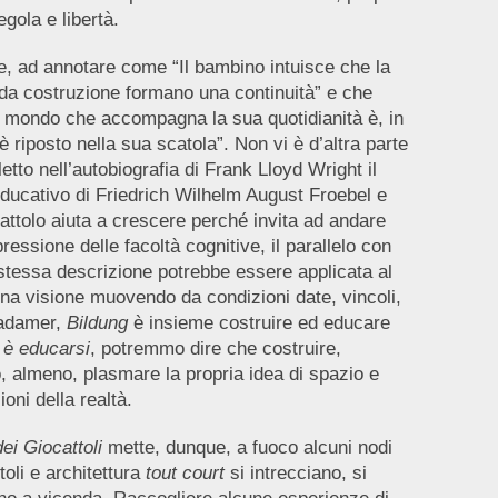
gola e libertà.
e, ad annotare come “Il bambino intuisce che la
i da costruzione formano una continuità” e che
il mondo che accompagna la sua quotidianità è, in
è riposto nella sua scatola”. Non vi è d’altra parte
tto nell’autobiografia di Frank Lloyd Wright il
educativo di Friedrich Wilhelm August Froebel e
ocattolo aiuta a crescere perché invita ad andare
pressione delle facoltà cognitive, il parallelo con
a stessa descrizione potrebbe essere applicata al
 una visione muovendo da condizioni date, vincoli,
Gadamer,
Bildung
è insieme costruire ed educare
 è educarsi
, potremmo dire che costruire,
o, almeno, plasmare la propria idea di spazio e
oni della realtà.
dei Giocattoli
mette, dunque, a fuoco alcuni nodi
toli e architettura
tout court
si intrecciano, si