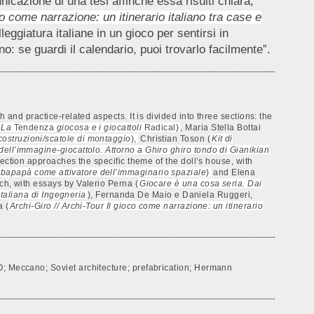
icazione di una tesi affinchè essa risulti chiara,
co come narrazione: un itinerario italiano tra case e
ggiatura italiane in un gioco per sentirsi in
o: se guardi il calendario, puoi trovarlo facilmente”.
 and practice-related aspects. It is divided into three sections: the
. La
Tendenza
giocosa e i giocattoli
Radical)
, Maria Stella Bottai
 costruzioni/scatole di montaggio
),
Christian Toson (
Kit di
dell’immagine-giocattolo. Attorno a Ghiro ghiro tondo di Gianikian
ection approaches the specific theme of the doll’s house, with
rbapapà come attivatore dell’immaginario spaziale
)
and Elena
rch, with essays by Valerio Perna (
Giocare è una cosa seria. Dai
taliana di Ingegneria
), Fernanda De Maio e Daniela Ruggeri,
a (
Archi-Giro // Archi-Tour Il gioco come narrazione: un itinerario
GO; Meccano; Soviet architecture; prefabrication; Hermann