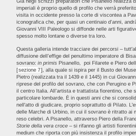
Già negli schizzi preparatori che Pisanello realizza d
imperiali è proprio quello di profilo che verrà preferi
visita in occidente presso la corte di viscontea a Pav
iconografica che, per quasi un centinaio d’anni, andrà 
Giovanni VIII Paleologo si diffonde nelle arti figurati
spesso molto lontane o diverse tra loro.
Questa galleria intende tracciare dei percorsi – tutt'
diffusione dell’effige del penultimo imperatore di Bisan
sovrano:
in primis
Pisanello, poi Filarete e Piero dell
[
sezione 7
], alla quale si ispira per il Busto dei Mus
Pietro (realizzata tra il 1439 e il 1445) in cui Giovann
riprese del profilo del sovrano, che con Perugino e P
il centro Italia. All’artista e trattatista fiorentino, c
particolare lombarde. È in questi anni che si consolida 
nell'atto di giudicare, proprio soprattutto di PiIato. L
delle Marche di Urbino, in cui il sovrano è ritratto ai
reso celebri. A Pisanello, attraverso Piero della Fr
Storie della vera croce
– si rifanno gli artisti fiorent
medium che riporta con più insistenza il profilo imper