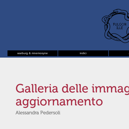
warburg & mnemosyne
indici
Galleria delle immag
aggiornamento
Alessandra Pedersoli