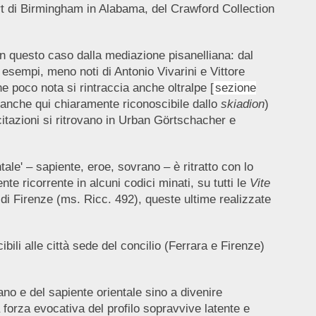
rt di Birmingham in Alabama, del Crawford Collection
in questo caso dalla mediazione pisanelliana: dal
 esempi, meno noti di Antonio Vivarini e Vittore
ne poco nota si rintraccia anche oltralpe [
sezione
 (anche qui chiaramente riconoscibile dallo
skiadion
)
itazioni si ritrovano in Urban Görtschacher e
ientale' – sapiente, eroe, sovrano – è ritratto con lo
e ricorrente in alcuni codici minati, su tutti le
Vite
 di Firenze (ms. Ricc. 492), queste ultime realizzate
ili alle città sede del concilio (Ferrara e Firenze)
rano e del sapiente orientale sino a divenire
 forza evocativa del profilo sopravvive latente e