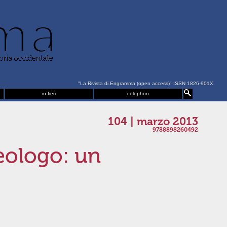
"La Rivista di Engramma (open access)" ISSN 1826-901X
in fieri
colophon
104 | marzo 2013
9788898260492
leologo: un