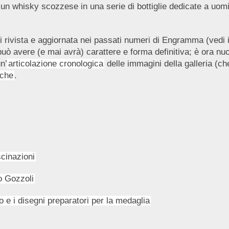
 un whisky scozzese in una serie di bottiglie dedicate a uomini
oni rivista e aggiornata nei passati numeri di Engramma (ved
può avere (e mai avrà) carattere e forma definitiva; è ora nu
n’
articolazione cronologica
delle immagini della galleria (che
iche
.
scinazioni
o Gozzoli
 e i disegni preparatori per la medaglia