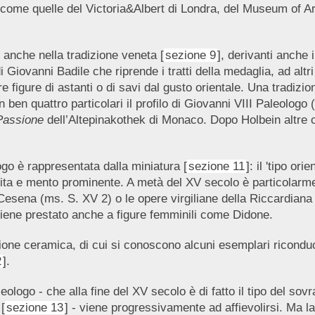
i come quelle del Victoria&Albert di Londra, del Museum of A
anche nella tradizione veneta [
sezione 9
], derivanti anche 
iovanni Badile che riprende i tratti della medaglia, ad altri
e figure di astanti o di savi dal gusto orientale. Una tradizio
 ben quattro particolari il profilo di Giovanni VIII Paleologo
 Passione
dell’Altepinakothek di Monaco. Dopo Holbein altre c
logo è rappresentata dalla miniatura [
sezione 11
]: il 'tipo or
tita e mento prominente. A metà del XV secolo è particolarment
Cesena (ms. S. XV 2) o le opere virgiliane della Riccardiana
 viene prestato anche a figure femminili come Didone.
ione ceramica, di cui si conoscono alcuni esemplari riconducib
2
].
leologo - che alla fine del XV secolo è di fatto il tipo del sov
[
sezione 13
] - viene progressivamente ad affievolirsi. Ma la