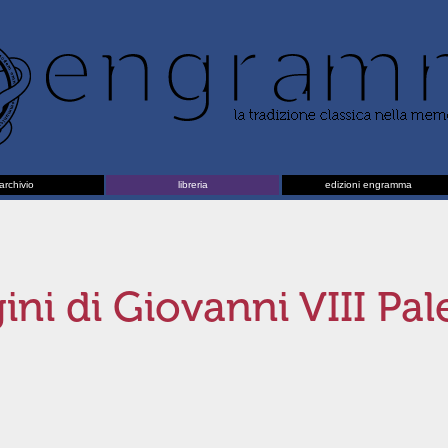
archivio
libreria
edizioni engramma
ini di Giovanni VIII Pa