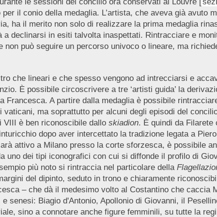
urante le sessioni del concilio ora conservati al Louvre [
sez
to per il conio della medaglia. L’artista, che aveva già avuto
ia, ha il merito non solo di realizzare la prima medaglia rina
a declinarsi in esiti talvolta inaspettati. Rintracciare e monit
ve non può seguire un percorso univoco o lineare, ma richiede i
altro che lineari e che spesso vengono ad intrecciarsi e accava
zio. È possibile circoscrivere a tre ‘artisti guida’ la derivazi
a Francesca. A partire dalla medaglia è possibile rintracciare
ei vaticani, ma soprattutto per alcuni degli episodi del concili
i VIII è ben riconoscibile dallo
skiadion
. È quindi da Filarete
inturicchio dopo aver intercettato la tradizione legata a Pie
he sarà attivo a Milano presso la corte sforzesca, è possibile an
uno dei tipi iconografici con cui si diffonde il profilo di Giov
'esempio più noto si rintraccia nel particolare della
Flagellazio
 margini del dipinto, seduto in trono e chiaramente riconoscibi
ancesca – che dà il medesimo volto al Costantino che caccia
ini e senesi: Biagio d'Antonio, Apollonio di Giovanni, il Pesellin
iale, sino a connotare anche figure femminili, su tutte la reg