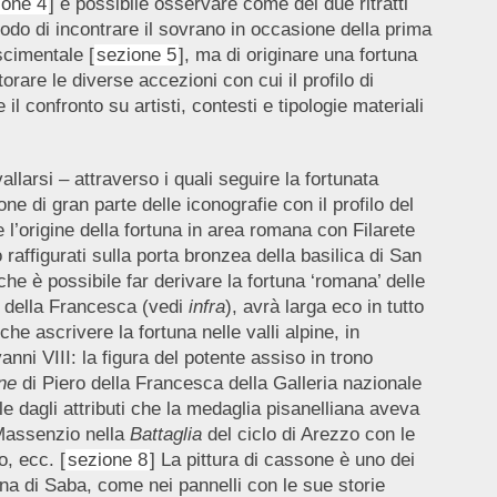
ione 4
] è possibile osservare come dei due ritratti
 modo di incontrare il sovrano in occasione della prima
scimentale [
sezione 5
], ma di originare una fortuna
orare le diverse accezioni con cui il profilo di
l confronto su artisti, contesti e tipologie materiali
llarsi – attraverso i quali seguire la fortunata
one di gran parte delle iconografie con il profilo del
 l’origine della fortuna in area romana con Filarete
o raffigurati sulla porta bronzea della basilica di San
 che è possibile far derivare la fortuna ‘romana’ delle
ro della Francesca (vedi
infra
), avrà larga eco in tutto
che ascrivere la fortuna nelle valli alpine, in
anni VIII: la figura del potente assiso in trono
ne
di Piero della Francesca della Galleria nazionale
le dagli attributi che la medaglia pisanelliana aveva
 Massenzio nella
Battaglia
del ciclo di Arezzo con le
o, ecc. [
sezione 8
] La pittura di cassone è uno dei
ina di Saba, come nei pannelli con le sue storie