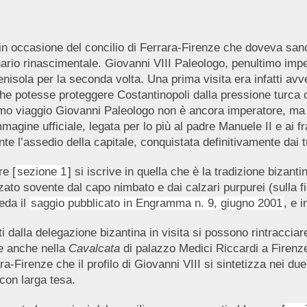
a in occasione del concilio di Ferrara-Firenze che doveva san
rio rinascimentale. Giovanni VIII Paleologo, penultimo impera
penisola per la seconda volta. Una prima visita era infatti av
 che potesse proteggere Costantinopoli dalla pressione turca
mo viaggio Giovanni Paleologo non è ancora imperatore, ma 
e ufficiale, legata per lo più al padre Manuele II e ai fratel
e l’assedio della capitale, conquistata definitivamente dai 
re [
sezione 1
] si iscrive in quella che è la tradizione bizant
ato sovente dal capo nimbato e dai calzari purpurei (sulla fig
veda il
saggio pubblicato in Engramma n. 9, giugno 2001
, e 
i dalla delegazione bizantina in visita si possono rintracciar
e anche nella
Cavalcata
di palazzo Medici Riccardi a Firenz
ra-Firenze che il profilo di Giovanni VIII si sintetizza nei du
 con larga tesa.