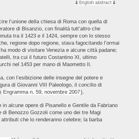
English abstract
cire l’unione della chiesa di Roma con quella di
tore di Bisanzio, con finalità tutt’altro che
venuta tra il 1423 e il 1424, sempre con lo stesso
 che, regione dopo regione, stava fagocitando l’ormai
ha modo di visitare Venezia e alcune città padane;
li, tra cui il futuro Costantino XI, ultimo
turchi nel 1453 per mano di Maometto II.
ina, con l’esibizione delle insegne del potere e
ura di Giovanni VIII Paleologo, il concilio di
in
Engramma n. 59, novembre 2007
).
e in alcune opere di Pisanello e Gentile da Fabriano
e di Benozzo Gozzoli come uno dei tre Magi
e attributi che lo renderanno celebre; la barba