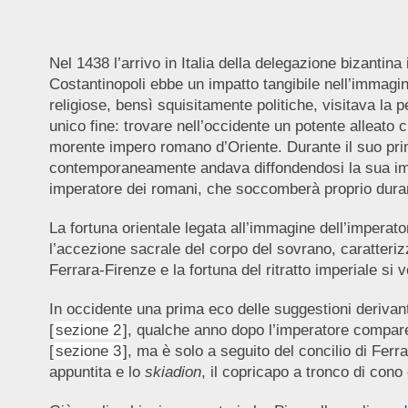
Nel 1438 l’arrivo in Italia della delegazione bizantin
Costantinopoli ebbe un impatto tangibile nell’immagina
religiose, bensì squisitamente politiche, visitava la 
unico fine: trovare nell’occidente un potente alleato
morente impero romano d’Oriente. Durante il suo pri
contemporaneamente andava diffondendosi la sua immagin
imperatore dei romani, che soccomberà proprio durant
La fortuna orientale legata all’immagine dell’imperato
l’accezione sacrale del corpo del sovrano, caratterizz
Ferrara-Firenze e la fortuna del ritratto imperiale si 
In occidente una prima eco delle suggestioni derivant
[
sezione 2
], qualche anno dopo l’imperatore compar
[
sezione 3
], ma è solo a seguito del concilio di Ferra
appuntita e lo
skiadion
, il copricapo a tronco di cono