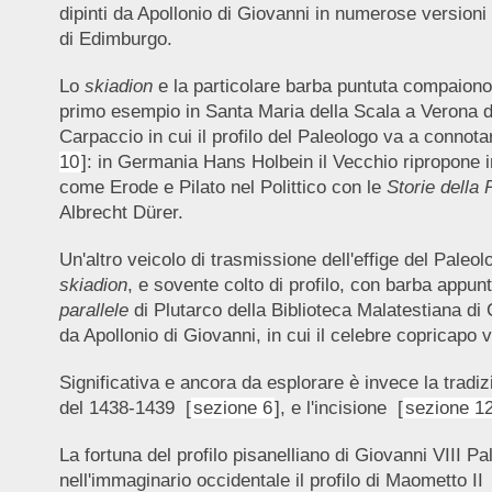
dipinti da Apollonio di Giovanni in numerose version
di Edimburgo.
Lo
skiadion
e la particolare barba puntuta compaiono 
primo esempio in Santa Maria della Scala a Verona di G
Carpaccio in cui il profilo del Paleologo va a connotar
10
]: in Germania Hans Holbein il Vecchio ripropone in
come Erode e Pilato nel Polittico con le
Storie della
Albrecht Dürer.
Un'altro veicolo di trasmissione dell'effige del Paleo
skiadion
, e sovente colto di profilo, con barba appun
parallele
di Plutarco della Biblioteca Malatestiana di 
da Apollonio di Giovanni, in cui il celebre copricapo
Significativa e ancora da esplorare è invece la tradiz
del 1438-1439 [
sezione 6
], e l'incisione [
sezione 1
La fortuna del profilo pisanelliano di Giovanni VIII Pa
nell'immaginario occidentale il profilo di Maometto II 