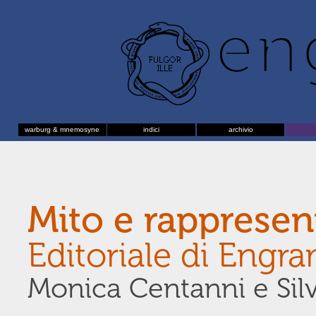
warburg & mnemosyne
indici
archivio
Mito e rappresen
Editoriale di Engr
Monica Centanni e Silv