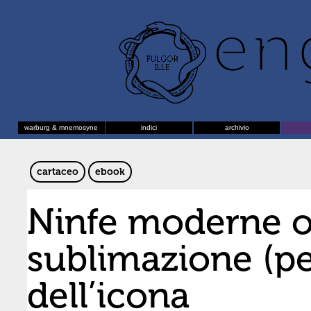
warburg & mnemosyne
indici
archivio
cartaceo
ebook
Ninfe moderne o
sublimazione (p
dell’icona