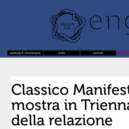
warburg & mnemosyne
indici
archivio
Classico Manifes
mostra in Trienn
della relazione