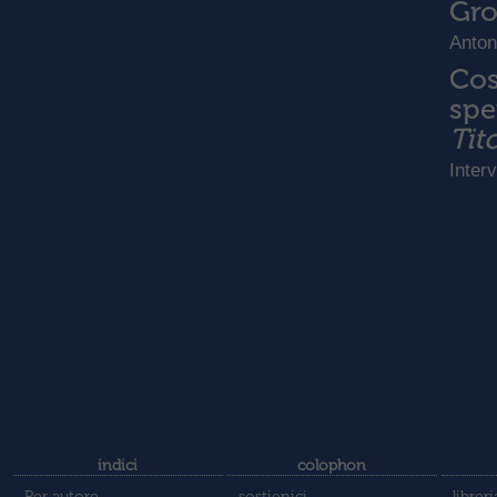
Gro
Anton
Cos
spe
Tit
Inter
indici
colophon
Per autore
sostienici
libreri