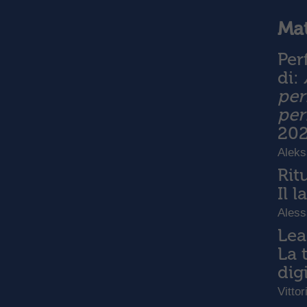
Mat
Per
di:
per
per
20
Aleks
Rit
Il 
Aless
Lea
La 
dig
Vittor