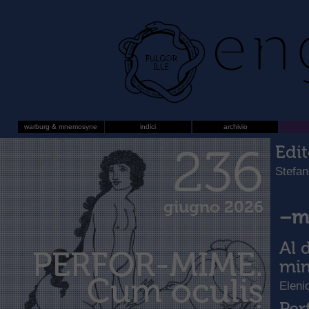
warburg & mnemosyne
indici
archivio
236
Edit
Stefan
giugno 2026
–m
Al 
PERFOR-MIME.
mi
Cum oculis
Eleni
Per