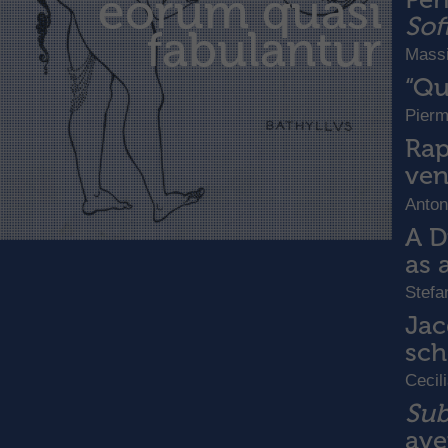
eorum quasi
Sof
fabulantur
Massi
“Qu
Pierm
Rap
ven
Anton
A D
as 
Stefa
Jac
sc
Cecil
Sub
ave