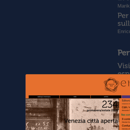
Mari
Per
sul
Enric
Per
Vis
esp
Tea B
I m
Sch
Dario
“[.
app