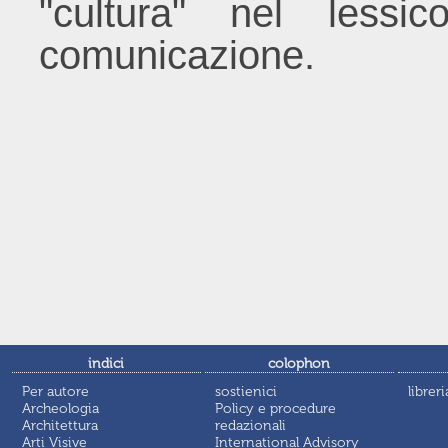
"cultura" nel lessi
comunicazione.
indici
colophon
Per autore
sostienici
libreri
Archeologia
Policy e procedure
Architettura
redazionali
Arti Visive
International Advisory