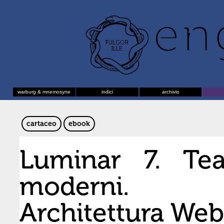
warburg & mnemosyne
indici
archivio
cartaceo
ebook
Luminar 7. Tea
moderni. A
Architettura We