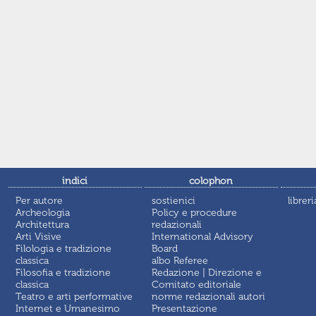
indici
colophon
Per autore
sostienici
libreri
Archeologia
Policy e procedure
Architettura
redazionali
Arti Visive
International Advisory
Filologia e tradizione
Board
classica
albo Referee
Filosofia e tradizione
Redazione | Direzione e
classica
Comitato editoriale
Teatro e arti performative
norme redazionali autori
Internet e Umanesimo
Presentazione