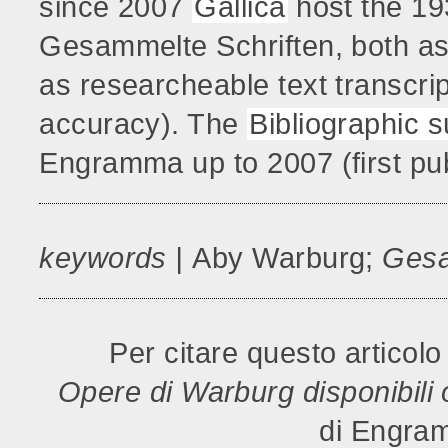
since 2007
Gallica
host the 19
Gesammelte Schriften, both a
as researcheable text transcri
accuracy). The
Bibliographic 
Engramma up to 2007 (first pu
keywords |
Aby Warburg;
Gesa
Per citare questo articolo /
Opere di Warburg disponibili
di Engram