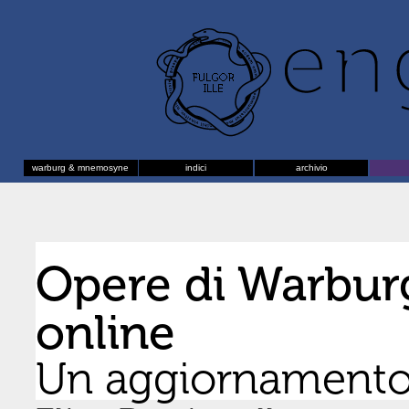
warburg & mnemosyne
indici
archivio
Opere di Warburg
online
Un aggiornament