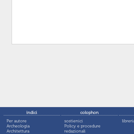
indici
colophon
Per autore
sostienici
libreri
Archeologia
Policy e procedure
Architettura
redazionali