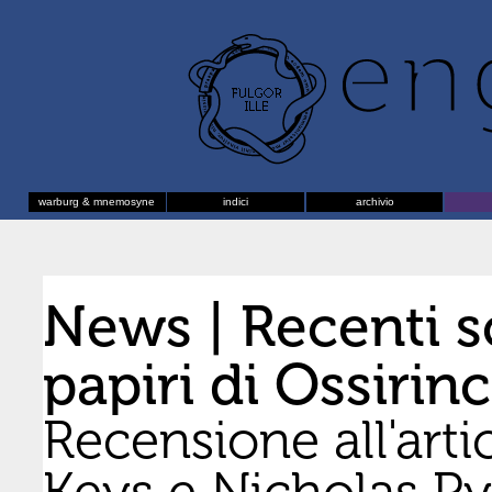
warburg & mnemosyne
indici
archivio
News | Recenti s
papiri di Ossirin
Recensione all'arti
Keys e Nicholas P