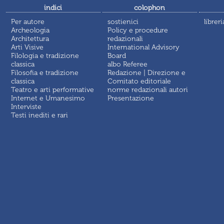
indici
colophon
Per autore
sostienici
libreri
Archeologia
Policy e procedure
Architettura
redazionali
Arti Visive
International Advisory
Filologia e tradizione
Board
classica
albo Referee
Filosofia e tradizione
Redazione | Direzione e
classica
Comitato editoriale
Teatro e arti performative
norme redazionali autori
Internet e Umanesimo
Presentazione
Interviste
Testi inediti e rari