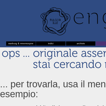
warburg & mnemosyne
indici
archivio
ops ... originale ass
stai cercando n
... per trovarla, usa il men
esempio: