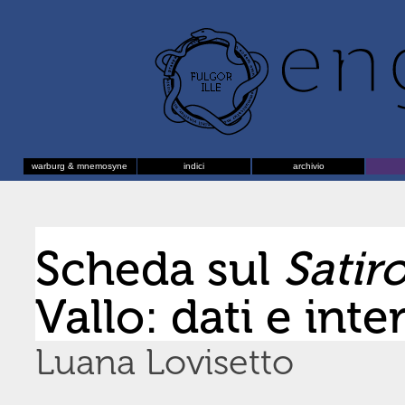
warburg & mnemosyne
indici
archivio
Scheda sul
Satir
Vallo: dati e inte
Luana Lovisetto