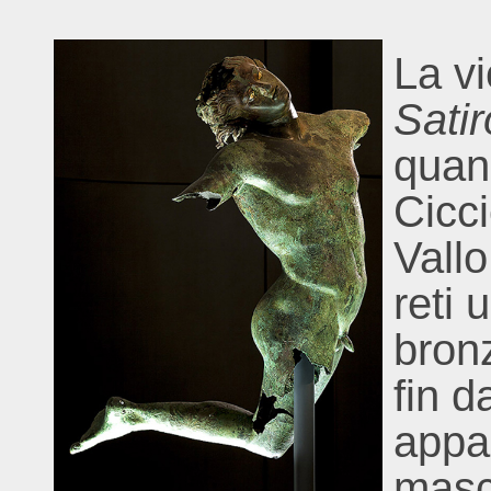
La v
Satir
quan
Cicci
Vallo
reti
bronz
fin d
appa
masch