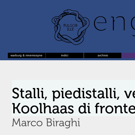
warburg & mnemosyne
indici
archivio
Stalli, piedistalli, 
Koolhaas di fronte
Marco Biraghi