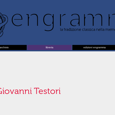
archivio
libreria
edizioni engramma
Giovanni Testori