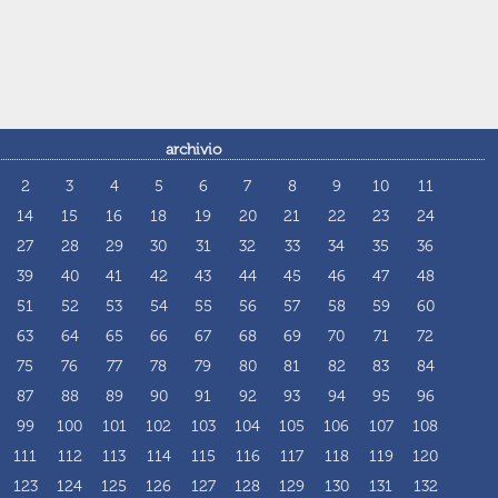
archivio
2
3
4
5
6
7
8
9
10
11
14
15
16
18
19
20
21
22
23
24
27
28
29
30
31
32
33
34
35
36
39
40
41
42
43
44
45
46
47
48
51
52
53
54
55
56
57
58
59
60
63
64
65
66
67
68
69
70
71
72
75
76
77
78
79
80
81
82
83
84
87
88
89
90
91
92
93
94
95
96
99
100
101
102
103
104
105
106
107
108
111
112
113
114
115
116
117
118
119
120
123
124
125
126
127
128
129
130
131
132