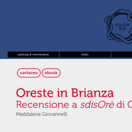
warburg & mnemosyne
indici
cartaceo
ebook
Oreste in Brianza
Recensione a
sdisOrè
di 
Maddalena Giovannelli