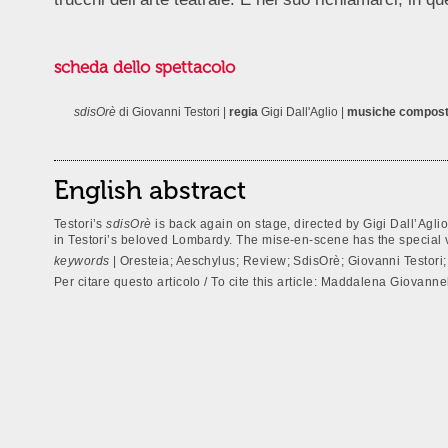
scheda dello spettacolo
sdisOrè
di Giovanni Testori |
regia
Gigi Dall'Aglio |
musiche
composte
English abstract
Testori’s
sdisOrè
is back again on stage, directed by Gigi Dall’Agli
in Testori’s beloved Lombardy. The mise-en-scene has the special v
keywords
| Oresteia; Aeschylus; Review; SdisOrè; Giovanni Testori;
Per citare questo articolo / To cite this article: Maddalena Giovannel