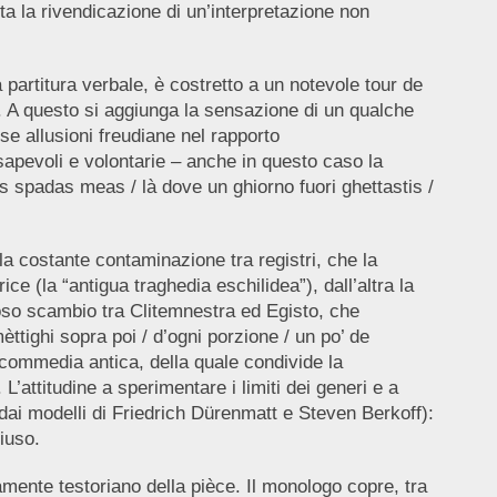
a la rivendicazione di un’interpretazione non
partitura verbale, è costretto a un notevole tour de
ore. A questo si aggiunga la sensazione di un qualche
se allusioni freudiane nel rapporto
apevoli e volontarie – anche in questo caso la
las spadas meas / là dove un ghiorno fuori ghettastis /
.
la costante contaminazione tra registri, che la
e (la “antigua traghedia eschilidea”), dall’altra la
cioso scambio tra Clitemnestra ed Egisto, che
èttighi sopra poi / d’ogni porzione / un po’ de
commedia antica, della quale condivide la
L’attitudine a sperimentare i limiti dei generi e a
e dai modelli di Friedrich Dürenmatt e Steven Berkoff):
iuso.
amente testoriano della pièce. Il monologo copre, tra