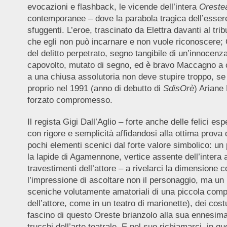
evocazioni e flashback, le vicende dell’intera
Oreste
contemporanee – dove la parabola tragica dell’essere u
sfuggenti. L’eroe, trascinato da Elettra davanti al trib
che egli non può incarnare e non vuole riconoscere; O
del delitto perpetrato, segno tangibile di un’innocenza 
capovolto, mutato di segno, ed è bravo Maccagno a ca
a una chiusa assolutoria non deve stupire troppo, se
proprio nel 1991 (anno di debutto di
SdisOrè
) Ariane
forzato compromesso.
Il regista Gigi Dall’Aglio – forte anche delle felici es
con rigore e semplicità affidandosi alla ottima prov
pochi elementi scenici dal forte valore simbolico: un
la lapide di Agamennone, vertice assente dell’intera 
travestimenti dell’attore – a rivelarci la dimensione
l’impressione di ascoltare non il personaggio, ma un 
sceniche volutamente amatoriali di una piccola compag
dell’attore, come in un teatro di marionette), dei cost
fascino di questo Oreste brianzolo alla sua ennesima 
trucchi dell’arte teatrale. E nel suo richiamarci, in q