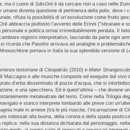
a
; ma il cuore di
SdisOrè
è da cercare non a caso nelle
Eume
mano diventa questione di pertinenza della polis, dove i conf
unale, rifiuta la possibilità di un’assoluzione come frutto ipocr
rè abbraccia piuttosto l’avvento delle Erinni (“sbranate e sde
personale e politica ormai irrimediabilmente perduta. Il lieto 
mbiare registro interpretativo, lasciando da parte ogni amm
 si ricorda che Pasolini arrivava ad analoghe e problematiche
 Mnouschkine portava in Italia la sua splendida versione di
L
perienze testoriane di
Cleopatràs
(2010) e
Mater Strangoscià
a di Maccagno e alle musiche composte ed eseguite dal vivo d
 prato d’erba disseminato di pozze d’acqua, che si intorbidis
azione, e una specchiera. Ed è quest’ultima – che diviene una
 costantemente metateatrale del testo. Come nella
Trilogia de
navigato e stanco interprete lombardo alle prese con un’ulter
nia male in arnese (tra le più riuscite, l’incarnazione di Cl
umi indossati alla buona, della corona e della spada posticce.
replica: nella sua distanza dichiarata dal personaggio, nella 
uesto modo, al nostro ruolo di rinnovati e necessari interpreti 