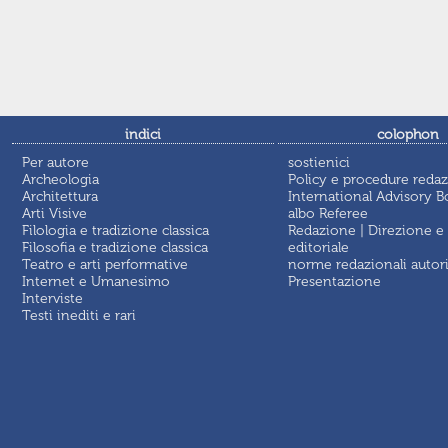
indici
colophon
Per autore
sostienici
Archeologia
Policy e procedure redaz
Architettura
International Advisory B
Arti Visive
albo Referee
Filologia e tradizione classica
Redazione | Direzione e
Filosofia e tradizione classica
editoriale
Teatro e arti performative
norme redazionali autor
Internet e Umanesimo
Presentazione
Interviste
Testi inediti e rari