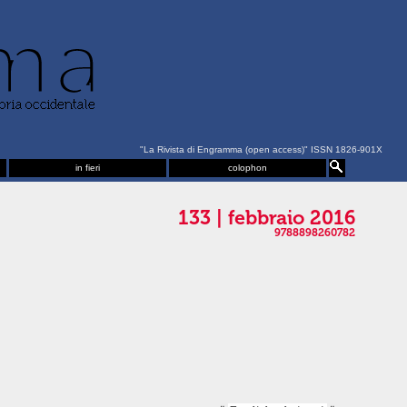
"La Rivista di Engramma (open access)" ISSN 1826-901X
in fieri
colophon
133 | febbraio 2016
9788898260782