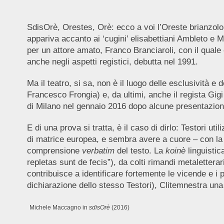
SdisOrè, Orestes, Orè: ecco a voi l’Oreste brianzolo 
appariva accanto ai ‘cugini’ elisabettiani Ambleto e 
per un attore amato, Franco Branciaroli, con il quale 
anche negli aspetti registici, debutta nel 1991.
Ma il teatro, si sa, non è il luogo delle esclusività e 
Francesco Frongia) e, da ultimi, anche il regista Gigi
di Milano nel gennaio 2016 dopo alcune presentazioni
E di una prova si tratta, è il caso di dirlo: Testori u
di matrice europea, e sembra avere a cuore – con la s
comprensione
verbatim
del testo. La
koinè
linguistic
repletas sunt de fecis”), da colti rimandi metaletterari
contribuisce a identificare fortemente le vicende e i 
dichiarazione dello stesso Testori), Clitemnestra una
Michele Maccagno in
sdisOrè
(2016)