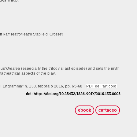
ff Raff Teatro/Teatro Stabile di Grosseti
lus’
Orestea
(especially the trilogy’s last episode) and sets the myth
theatrical aspects of the play.
 di Engramma” n. 133, febbraio 2016, pp. 65-68 |
PDF dell’articolo
doi: https://doi.org/10.25432/1826-901X/2016.133.0005
ebook
cartaceo