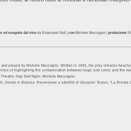
 ed eseguite dal vivo
da Emanuele Nidi |
con
Michele Maccagno |
produzione
Ri
o and played by Michele Maccagno. Written in 1991, the play retraces Aeschy
irtue of highlighting the contamination between tragic and comic and the meta
 Theatre; Gigi Dall'Aglio; Michele Maccagno.
li,
Oreste in Brianza. Recensione a
sdisOrè
di Giovanni Testori
, “La Rivista