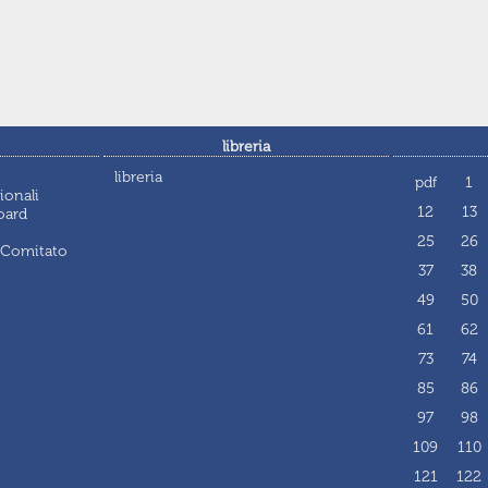
libreria
libreria
pdf
1
ionali
12
13
oard
25
26
 Comitato
37
38
i
49
50
61
62
73
74
85
86
97
98
109
110
121
122