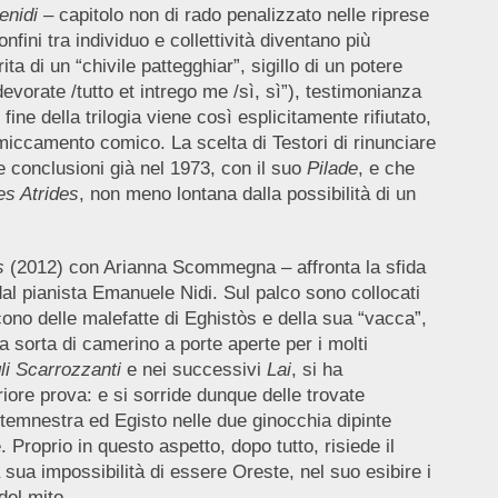
nidi
– capitolo non di rado penalizzato nelle riprese
ini tra individuo e collettività diventano più
ita di un “chivile pattegghiar”, sigillo di un potere
vorate /tutto et intrego me /sì, sì”), testimonianza
fine della trilogia viene così esplicitamente rifiutato,
iccamento comico. La scelta di Testori di rinunciare
 conclusioni già nel 1973, con il suo
Pilade
, e che
es Atrides
, non meno lontana dalla possibilità di un
s
(2012) con Arianna Scommegna – affronta la sfida
al pianista Emanuele Nidi. Sul palco sono collocati
cono delle malefatte di Eghistòs e della sua “vacca”,
 sorta di camerino a porte aperte per i molti
gli Scarrozzanti
e nei successivi
Lai
, si ha
iore prova: e si sorride dunque delle trovate
itemnestra ed Egisto nelle due ginocchia dipinte
 Proprio in questo aspetto, dopo tutto, risiede il
sua impossibilità di essere Oreste, nel suo esibire i
del mito.