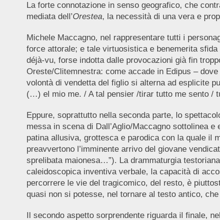
La forte connotazione in senso geografico, che contra
mediata dell’
Orestea
, la necessità di una vera e prop
Michele Maccagno, nel rappresentare tutti i personagg
force attorale; e tale virtuosistica e benemerita sfida
déjà-vu, forse indotta dalle provocazioni già fin tro
Oreste/Clitemnestra: come accade in Edipus – dove l’
volontà di vendetta del figlio si alterna ad esplicite 
(…) el mio me. / A tal pensier /tirar tutto me sento / 
Eppure, soprattutto nella seconda parte, lo spettacolo
messa in scena di Dall’Aglio/Maccagno sottolinea e enf
patina allusiva, grottesca e parodica con la quale il 
preavvertono l’imminente arrivo del giovane vendica
sprelibata maionesa…”). La drammaturgia testoriana 
caleidoscopica inventiva verbale, la capacità di accost
percorrere le vie del tragicomico, del resto, è piutto
quasi non si potesse, nel tornare al testo antico, che
Il secondo aspetto sorprendente riguarda il finale, n