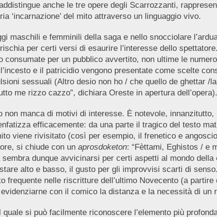
ddistingue anche le tre opere degli Scarrozzanti, rappresent
ria ‘incarnazione’ del mito attraverso un linguaggio vivo.
i maschili e femminili della saga e nello snocciolare l’ardua 
 rischia per certi versi di esaurire l’interesse dello spettat
ppo consumate per un pubblico avvertito, non ultime le numero
incesto e il patricidio vengono presentate come scelte cons
pulsioni sessuali (Altro desio non ho / che quello de ghettar /
tutto me rizzo cazzo”, dichiara Oreste in apertura dell’opera)
 non manca di motivi di interesse. È notevole, innanzitutto, 
atizza efficacemente: da una parte il tragico del testo matric
mito viene rivisitato (così per esempio, il frenetico e angos
tore, si chiude con un
aprosdoketon
: “Fèttami, Eghistos / e m
sembra dunque avvicinarsi per certi aspetti al mondo della 
are alto e basso, il gusto per gli improvvisi scarti di senso. 
sto frequente nelle riscritture dell’ultimo Novecento (a partir
 evidenziarne con il comico la distanza e la necessità di un r
el quale si può facilmente riconoscere l’elemento più profond