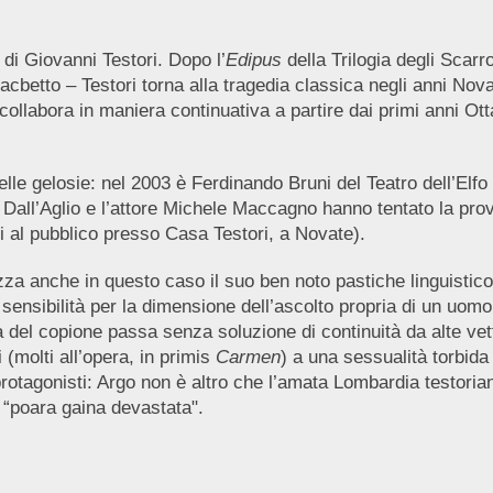
di Giovanni Testori. Dopo l’
Edipus
della Trilogia degli Scarr
Macbetto – Testori torna alla tragedia classica negli anni No
collabora in maniera continuativa a partire dai primi anni Ott
delle gelosie: nel 2003 è Ferdinando Bruni del Teatro dell’Elfo a
 Dall’Aglio e l’attore Michele Maccagno hanno tentato la prov
 al pubblico presso Casa Testori, a Novate).
tilizza anche in questo caso il suo ben noto pastiche linguistic
ensibilità per la dimensione dell’ascolto propria di un uomo 
a del copione passa senza soluzione di continuità da alte vet
 (molti all’opera, in primis
Carmen
) a una sessualità torbida 
protagonisti: Argo non è altro che l’amata Lombardia testoria
 “poara gaina devastata".