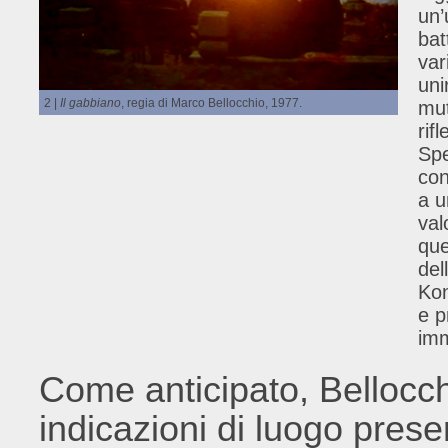
un’
bat
var
uni
2 |
Il gabbiano
, regia di Marco Bellocchio, 1977.
mut
rif
Spe
con
a u
val
que
del
Kon
e p
imm
Come anticipato, Bellocch
indicazioni di luogo prese