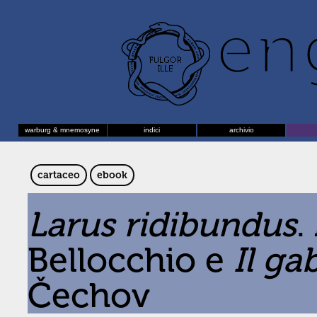
warburg & mnemosyne
indici
archivio
cartaceo
ebook
Larus ridibundus
.
Bellocchio e
Il ga
Čechov