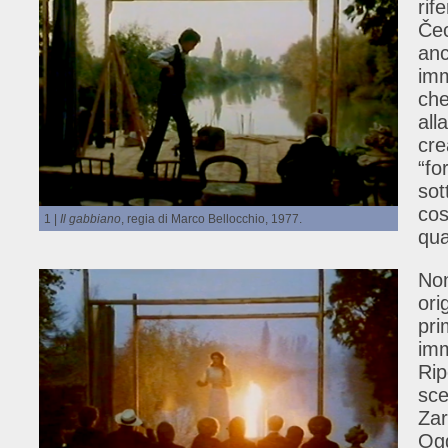
rif
Čec
anc
imm
che
all
cre
“fo
sot
cos
1 |
Il gabbiano
, regia di Marco Bellocchio, 1977.
qua
Non
ori
pri
imm
Rip
sce
Zar
Ogg