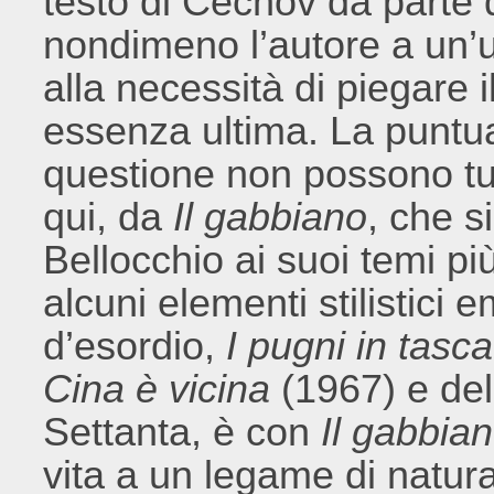
testo di Čechov da parte 
nondimeno l’autore a un’u
alla necessità di piegare i
essenza ultima. La puntuali
questione non possono tu
qui, da
Il gabbiano
, che s
Bellocchio ai suoi temi p
alcuni elementi stilistici 
d’esordio,
I pugni in tasca
Cina è vicina
(1967) e dell
Settanta, è con
Il gabbia
vita a un legame di natur