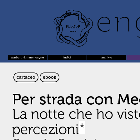
warburg & mnemosyne
indici
archivio
cartaceo
ebook
Per strada con M
La notte che ho vist
percezioni
*