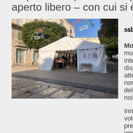
aperto libero – con cui si 
sa
Mo
mo
int
dis
att
non
del
noi
Inn
vol
pre