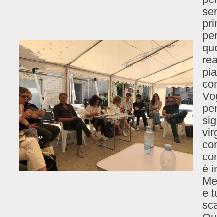
sen
pri
per
quo
rea
pia
co
Vo
pe
sig
vir
co
con
è i
Me
e t
sc