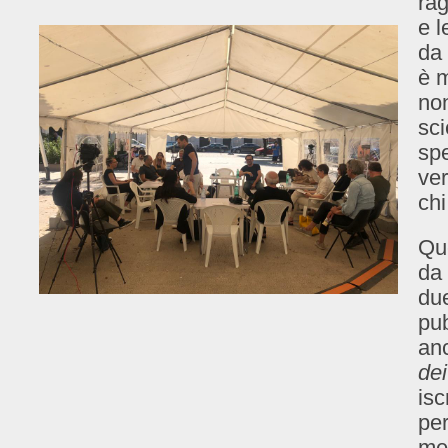
rag
e l
da 
è m
non
sci
sp
ver
chi
Que
da
du
pu
anc
dei
isc
pe
me