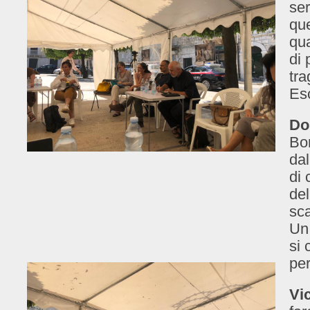
ser
que
qua
di 
tra
Esc
Do
Bor
dal
di 
del
sca
Un
si 
pe
Vi