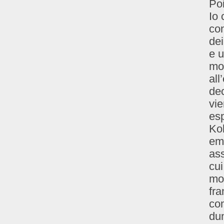
Poi
Io 
con
dei
e u
mol
all
dec
vie
esp
Kol
emb
as
cui
mo
fr
com
dun