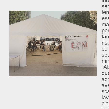
in
sem
te
ess
ma
per
fa
ris
com
sed
min
“Ab
qu
acc
ave
sca
lav
cla