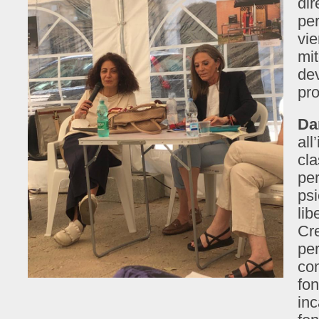
dir
per
vie
mit
de
pro
Da
all
cla
per
psi
lib
Cre
per
co
fon
inc