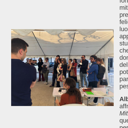
fon
mit
pre
fel
luo
app
stu
che
do
del
pot
par
pes
Al
aff
Mit
que
per