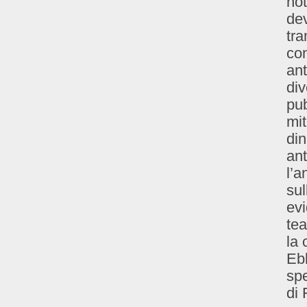
not
dev
tra
con
ant
di
pu
mi
din
ant
l’a
sul
ev
tea
la 
Ebb
spe
di 