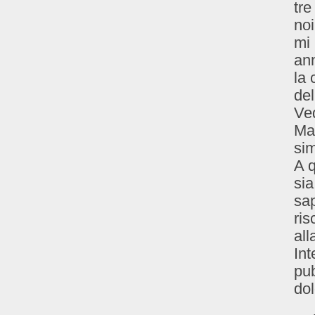
tre
noi
mi 
ann
la 
del
Ved
Mal
sim
A q
sia
sap
ris
all
Int
pub
dol