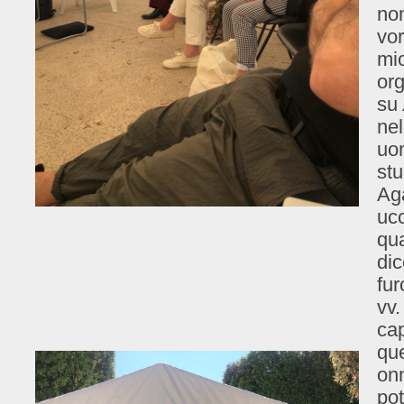
nom
vor
mio
org
su
nel
uom
stu
Aga
ucc
qua
di
fur
vv.
cap
que
on
pot