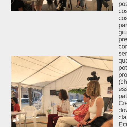
pos
cos
cos
par
giu
pre
cor
sem
qua
po
pro
(ch
ess
pat
Cre
do
cl
Ecu