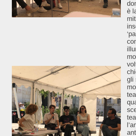
do
è l
mit
ins
‘pa
co
ill
mod
vol
ch
gli
mod
tea
qua
sce
tea
l’a
ant