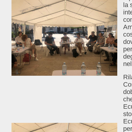
la 
int
con
Am
cos
do
pe
deg
nel
Ri
Cos
do
che
Ecu
sto
Ecu
per