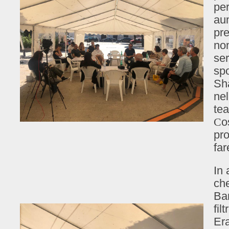
per
aum
pr
no
ser
spo
Sha
nel
te
C
o
pro
fa
In 
che
Bar
fil
Era