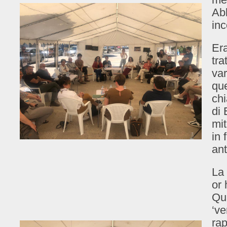
Ab
inc
Era
tra
va
qu
chi
di 
mi
in 
ant
La
or 
Qu
‘v
rap