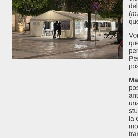
del
(
ma
que
Vor
que
per
Pe
po
Mar
pos
ant
una
st
la 
mod
tra