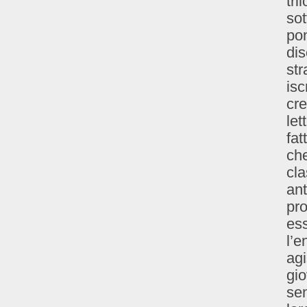
tri
sot
po
dis
str
isc
cre
let
fat
che
cla
ant
pr
ess
l’e
agi
gi
sen