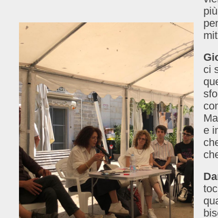
più
pen
mit
Gi
ci 
que
sfo
co
Ma 
e i
che
ch
Da
toc
qu
bis