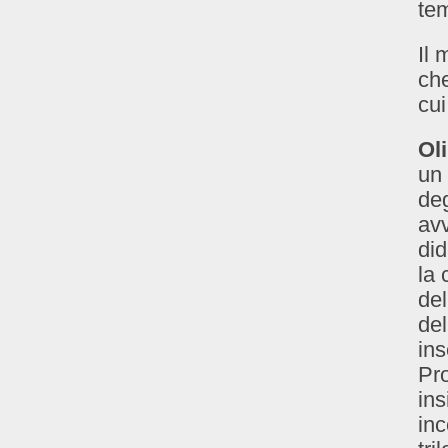
te
Il 
che
cui
Ol
un 
deg
avv
did
la 
del
del
ins
Pro
ins
inc