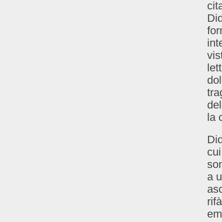
cit
Did
for
int
vis
let
dol
tra
del
la 
Did
cui
son
a u
asc
rif
emb