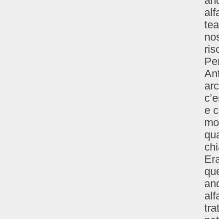
and
alf
tea
nos
ris
Per
An
arc
c’e
e 
mol
qua
chi
Era
qu
and
alf
tra