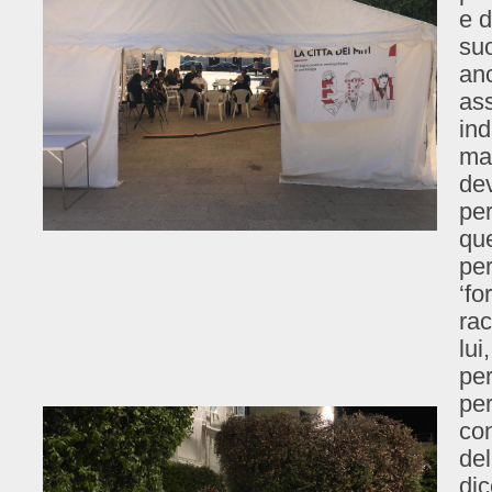
e d
suo
anc
ass
ind
man
dev
per
que
per
‘f
rac
lui
per
per
con
de
dic