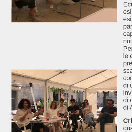
Ec
es
es
par
cap
nut
Pen
le 
pr
sca
con
di 
inv
di
di
Cr
qua