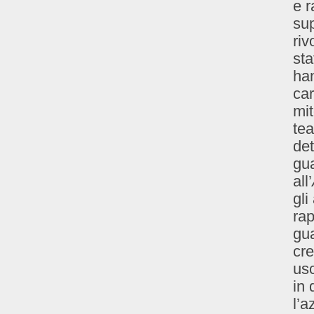
e r
sup
riv
sta
han
car
mit
tea
det
gua
all’
gli
rap
gua
cre
usc
in 
l’a