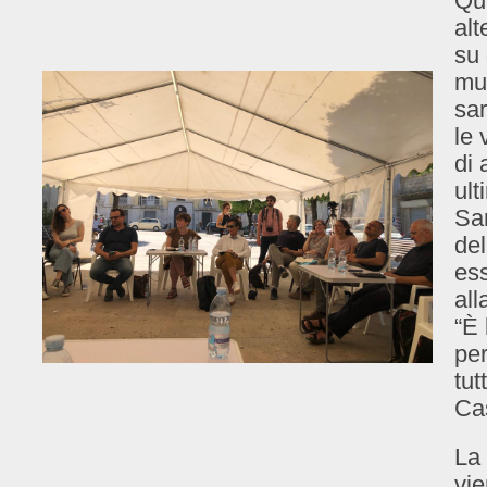
Que
alt
su 
mus
sar
le 
di 
ult
Sar
del
ess
all
“È 
per
tut
Ca
La 
vie