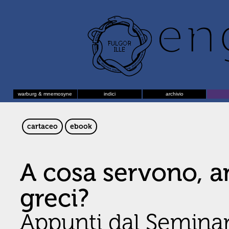
warburg & mnemosyne
indici
archivio
cartaceo
ebook
A cosa servono, an
greci?
Appunti dal Seminari