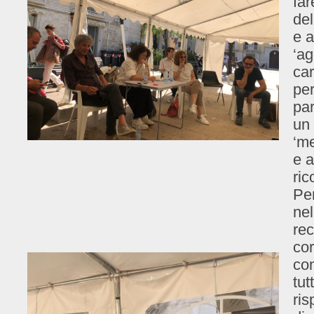
far
del
e a
‘ag
car
per
par
un 
‘me
e a
ric
Pen
nel
rec
cor
con
tut
ris