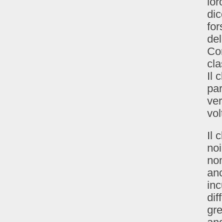
lo
dic
for
del
Co
cla
Il 
par
ver
vol
Il 
noi
non
anc
inc
dif
gre