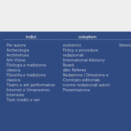
indici
colophon
Per autore
sostienici
libreri
Archeologia
Policy e procedure
Architettura
redazionali
Arti Visive
International Advisory
Filologia e tradizione
Board
classica
albo Referee
Filosofia e tradizione
Redazione | Direzione e
classica
Comitato editoriale
Teatro e arti performative
norme redazionali autori
Internet e Umanesimo
Presentazione
Interviste
Testi inediti e rari