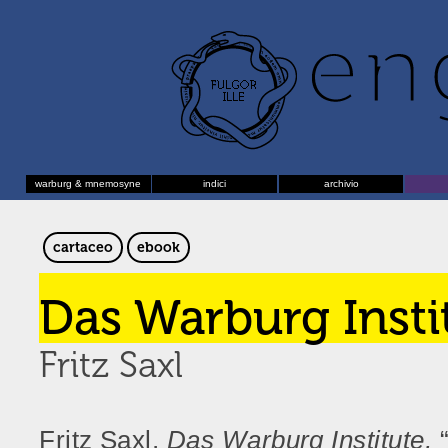
warburg & mnemosyne
indici
archivio
cartaceo
ebook
Das Warburg Insti
Fritz Saxl
Fritz Saxl,
Das Warburg Institute,
“