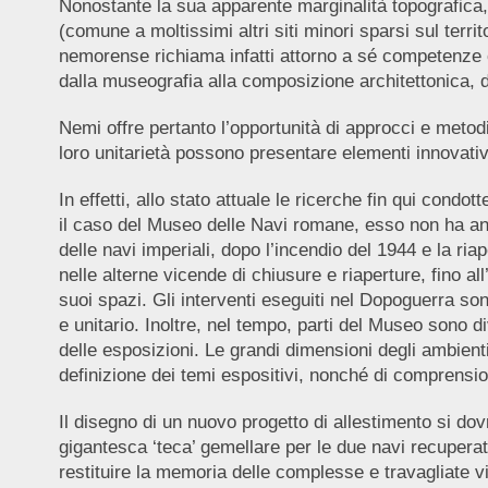
Nonostante la sua apparente marginalità topografica, i
(comune a moltissimi altri siti minori sparsi sul terri
nemorense richiama infatti attorno a sé competenze che
dalla museografia alla composizione architettonica, da
Nemi offre pertanto l’opportunità di approcci e metodi
loro unitarietà possono presentare elementi innovativ
In effetti, allo stato attuale le ricerche fin qui con
il caso del Museo delle Navi romane, esso non ha anco
delle navi imperiali, dopo l’incendio del 1944 e la ri
nelle alterne vicende di chiusure e riaperture, fino a
suoi spazi. Gli interventi eseguiti nel Dopoguerra so
e unitario. Inoltre, nel tempo, parti del Museo sono di
delle esposizioni. Le grandi dimensioni degli ambienti 
definizione dei temi espositivi, nonché di comprension
Il disegno di un nuovo progetto di allestimento si dovr
gigantesca ‘teca’ gemellare per le due navi recuperat
restituire la memoria delle complesse e travagliate vi