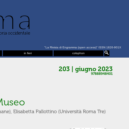
"La Rivista di Engramma (open access)" ISSN 1826-901X
in fieri
colophon
203 | giugno 2023
97888948401
l Museo
ane), Elisabetta Pallottino (Università Roma Tre)