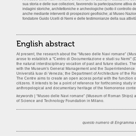
sua storia e delle sue collezioni, favorendo la partecipazione attiva 
indagini storiche, architettoniche e archeologiche (sotto il controllo 
anche mediante interventi di prospezioni geofisiche; al Museo Nazion
fondatore Guido Ucelli di Nemi e delle testimonianze della sua attivit
English abstract
At present, the research about the “Museo delle Navi romane” (Mu
arose to establish a "Centro di Documentazione e studi su Nemi" (
the natural interdisciplinary vocation of past and future studies.
with the Museum's General Management and the Superintendence for 
Università Iuav di Venezia; the Department of Architecture of the
The Centre aims to create an open access portal with the function o
citizens. It intends to be a point of reference for forthcoming study
anthropological and documentary heritage of the Nemorense conte
keywords
| “Museo delle Navi romane” (Museum of Roman Ships) at
of Science and Technology Foundation in Milano.
questo numero di Engramma è a 