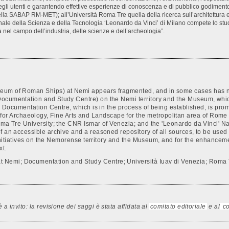
degli utenti e garantendo effettive esperienze di conoscenza e di pubblico godimento.
della SABAP RM-MET); all’Università Roma Tre quella della ricerca sull’architettura e
ale della Scienza e della Tecnologia ‘Leonardo da Vinci’ di Milano compete lo studi
à nel campo dell’industria, delle scienze e dell’archeologia”.
seum of Roman Ships) at Nemi appears fragmented, and in some cases has not
Documentation and Study Centre) on the Nemi territory and the Museum, whic
 The Documentation Centre, which is in the process of being established, is 
Archaeology, Fine Arts and Landscape for the metropolitan area of Rome and
 Roma Tre University; the CNR Ismar of Venezia; and the 'Leonardo da Vinci'
f an accessible archive and a reasoned repository of all sources, to be used
 initiatives on the Nemorense territory and the Museum, and for the enhancement 
xt.
 Nemi; Documentation and Study Centre; Università Iuav di Venezia; Roma 
invito: la revisione dei saggi è stata affidata al
comitato editoriale
e al
co