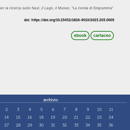
r la ricerca sulle Navi, il Lago, il Museo,
”La rivista di Engramma”
doi: https://doi.org/10.25432/1826-901X/2023.203.0005
ebook
cartaceo
archivio
2
3
4
5
6
7
8
9
10
11
14
15
16
18
19
20
21
22
23
24
27
28
29
30
31
32
33
34
35
36