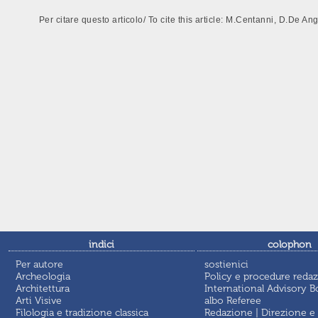
Per citare questo articolo/ To cite this article: M.Centanni, D.De Ang
indici
colophon
Per autore
sostienici
Archeologia
Policy e procedure redaz
Architettura
International Advisory B
Arti Visive
albo Referee
Filologia e tradizione classica
Redazione | Direzione e