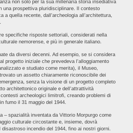
anza non solo per la sua millenaria storia insediativa
n una prospettiva pluridisciplinare. Il contesto
 a quella recente, dall’archeologia all’architettura,
e.
 specifiche risposte settoriali, considerati nella
culturale nemorense, e più in generale italiano.
ornate da diversi decenni. Ad esempio, se si considera
 al progetto iniziale che prevedeva l’alloggiamento
 analizzato e studiato come merita), il Museo,
a trovato un assetto chiaramente riconoscibile dei
i emergenza, senza la visione di un progetto completo
 architettonico originale e dell’attrattività
 contesti archeologici limitrofi, creando problemi di
 in fumo il 31 maggio del 1944.
tiva – spazialità inventata da Vittorio Morpurgo come
aggio culturale circostante e, insieme, dovrà
disastroso incendio del 1944, fino ai nostri giorni.