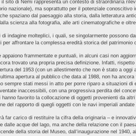
l sito di Nemi rappresenta un contesto di straordinaria rilev
torio nazionale), ma soprattutto per il potenziale conoscitivo i
 spaziano dal paesaggio alla storia, dalla letteratura antica
lla scienza alla fotografia, alle arti cinematografiche e oltr
 di indagine molteplici, i quali, se singolarmente possono dare
i per affrontare la complessa eredità storica del patrimonio 
dotte appaiono frammentate e puntuali, in alcuni casi non aggi
ra trovato una propria precisa definizione. Infatti, rispetto
apertura del 1953 (con un allestimento che non è stato a oggi
ll’ultima apertura al pubblico che data al 1988, non ha ancor
no sempre stati messi in atto per porre riparo a situazioni d
ventate inaccessibili, con una progressiva perdita del concetto
hanno favorito la collocazione di oggetti provenienti da altri
e del rapporto di quegli oggetti con le navi imperiali andate
à far carico di restituire la cifra della originaria – e innova
e dalle acque del lago, ma anche della relazione con il paes
cende della storia del Museo, dall’inaugurazione nel 1940, al 