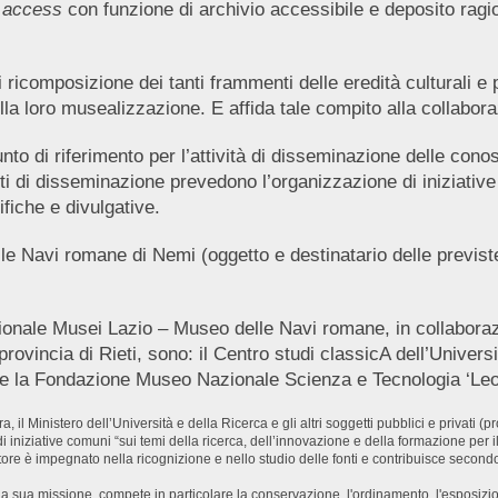
 access
con funzione di archivio accessibile e deposito ragi
 ricomposizione dei tanti frammenti delle eredità culturali e p
ella loro musealizzazione. E affida tale compito alla collabor
o di riferimento per l’attività di disseminazione delle conos
i di disseminazione prevedono l’organizzazione di iniziative cu
ifiche e divulgative.
 Navi romane di Nemi (oggetto e destinatario delle previste at
ionale Musei Lazio – Museo delle Navi romane, in collaboraz
ovincia di Rieti, sono: il Centro studi classicA dell’Universit
e la Fondazione Museo Nazionale Scienza e Tecnologia ‘Leon
ra, il Ministero dell’Università e della Ricerca e gli altri soggetti pubblici e privati
 iniziative comuni “sui temi della ricerca, dell’innovazione e della formazione per i
 è impegnato nella ricognizione e nello studio delle fonti e contribuisce secondo la 
sua missione, compete in particolare la conservazione, l'ordinamento, l'esposizion