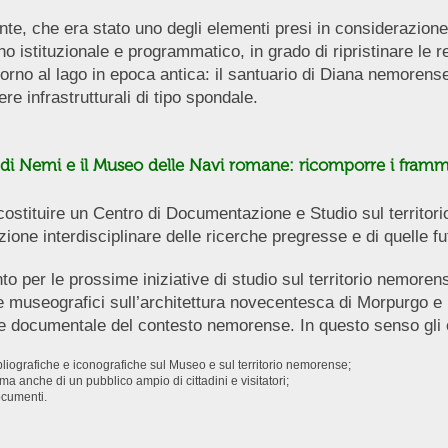
ante, che era stato uno degli elementi presi in considerazion
istituzionale e programmatico, in grado di ripristinare le r
ttorno al lago in epoca antica: il santuario di Diana nemorense 
ere infrastrutturali di tipo spondale.
o di Nemi e il Museo delle Navi romane: ricomporre i framm
 costituire un Centro di Documentazione e Studio sul territor
zione interdisciplinare delle ricerche pregresse e di quelle fu
nto per le prossime iniziative di studio sul territorio nemore
 museografici sull’architettura novecentesca di Morpurgo e per
o e documentale del contesto nemorense. In questo senso gli o
ibliografiche e iconografiche sul Museo e sul territorio nemorense;
 ma anche di un pubblico ampio di cittadini e visitatori;
documenti.