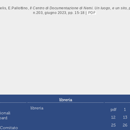
elis, E.Pallottino,
Il Centro di Documentazione di Nemi. Un luogo, e un sito, pe
n.203, giugno 2023, pp. 15-18 |
PDF
libreria
libreria
pdf
1
ionali
12
13
oard
25
26
 Comitato