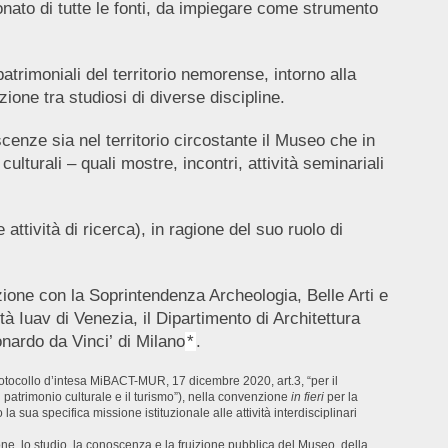
onato di tutte le fonti, da impiegare come strumento
atrimoniali del territorio nemorense, intorno alla
azione tra studiosi di diverse discipline.
cenze sia nel territorio circostante il Museo che in
lturali – quali mostre, incontri, attività seminariali
tività di ricerca), in ragione del suo ruolo di
ione con la Soprintendenza Archeologia, Belle Arti e
à Iuav di Venezia, il Dipartimento di Architettura
ardo da Vinci’ di Milano
*
.
 (protocollo d’intesa MiBACT-MUR, 17 dicembre 2020, art.3, “per il
l patrimonio culturale e il turismo”), nella convenzione
in fieri
per la
sua specifica missione istituzionale alle attività interdisciplinari
e, lo studio, la conoscenza e la fruizione pubblica del Museo, della