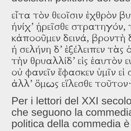
εἶτα τὸν θεοῖσιν ἐχθρὸν
ἡνίχ’ ᾑρεῖσθε στρατηγόν,
κἀποοῦμεν δεινά, βροντὴ 
ἡ σελήνη δ’ ἐξέλειπεν τὰς ὁ
τὴν θρυαλλίδ’ εἰς ἑαυτὸν 
οὐ ϕανεῖν ἔϕασκεν ὑμῖν ε
ἀλλ’ ὅμως εἵλεσθε τοῦτον
Per i lettori del XXI secolo
che seguono la commedia 
politica della commedia è