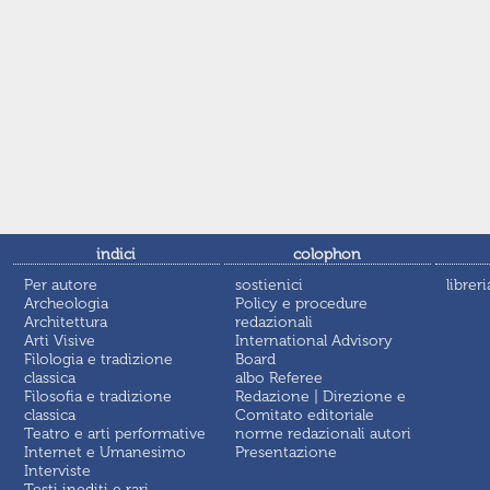
indici
colophon
Per autore
sostienici
libreri
Archeologia
Policy e procedure
Architettura
redazionali
Arti Visive
International Advisory
Filologia e tradizione
Board
classica
albo Referee
Filosofia e tradizione
Redazione | Direzione e
classica
Comitato editoriale
Teatro e arti performative
norme redazionali autori
Internet e Umanesimo
Presentazione
Interviste
Testi inediti e rari