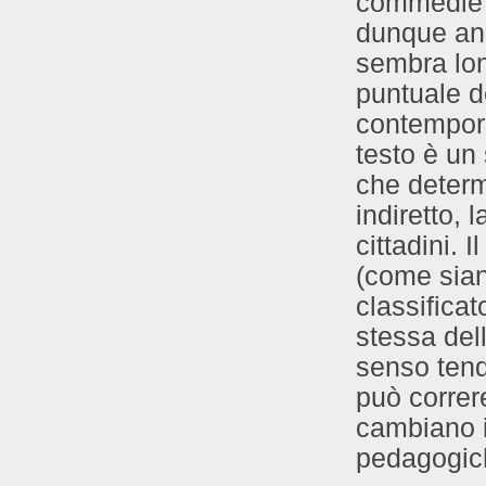
commedie d
dunque an
sembra lo
puntuale d
contempora
testo è un 
che determ
indiretto, l
cittadini. 
(come sian
classifica
stessa del
senso tend
può correr
cambiano i 
pedagogich