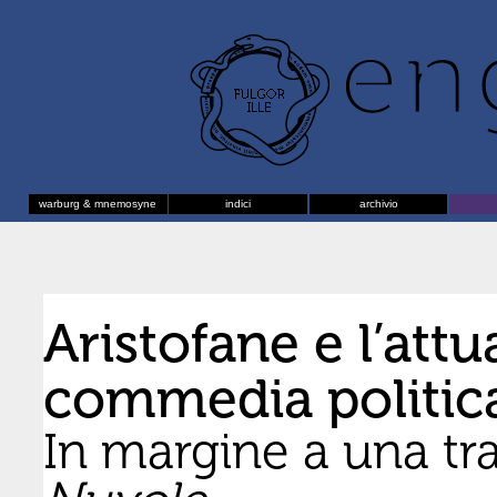
warburg & mnemosyne
indici
archivio
Aristofane e l’attua
commedia politic
In margine a una tr