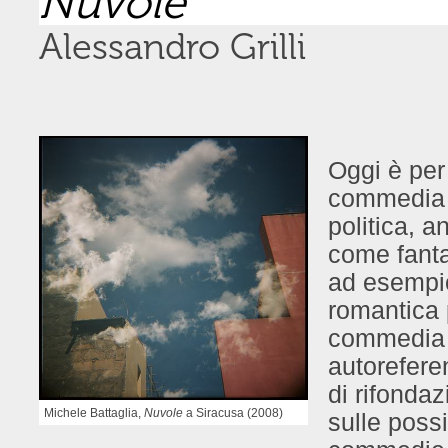
Nuvole
Alessandro Grilli
Oggi è per
commedia 
politica, 
come fanta
ad esempio 
romantica 
commedia a
autoreferen
di rifondaz
Michele Battaglia,
Nuvole
a Siracusa (2008)
sulle possi