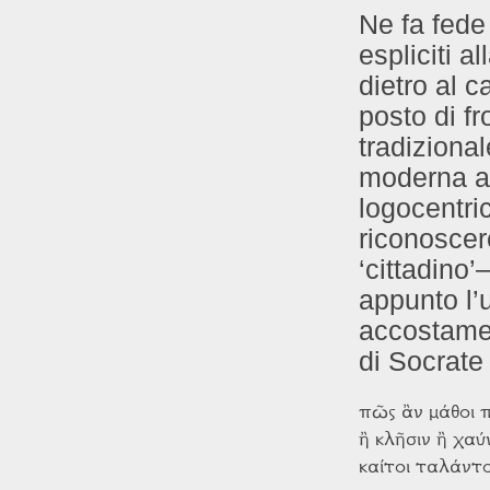
Ne fa fede 
espliciti a
dietro al c
posto di fr
tradizional
moderna al
logocentri
riconoscer
‘cittadino’
appunto l’u
accostamen
di Socrate
πῶς ἂν μάθοι π
ἢ κλῆσιν ἢ χαύ
καίτοι ταλάντο