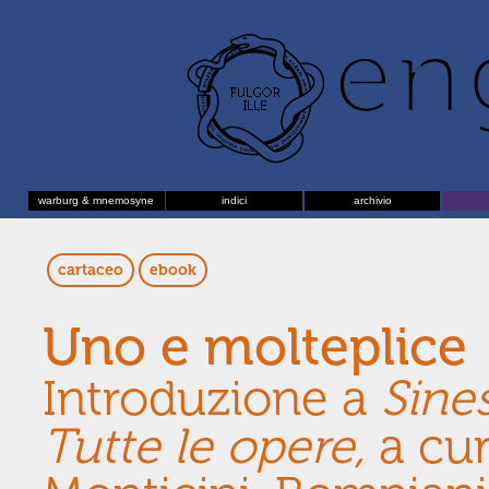
warburg & mnemosyne
indici
archivio
cartaceo
ebook
Uno e molteplice
Introduzione a
Sines
Tutte le opere,
a cu