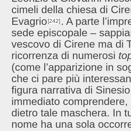
cimeli della chiesa di Cir
Evagrio
. A parte l’impr
[242]
sede episcopale – sappia
vescovo di Cirene ma di T
ricorrenza di numerosi
to
(come l’apparizione in s
che ci pare più interessant
figura narrativa di Sinesi
immediato comprendere, in
dietro tale maschera. In t
nome ha una sola occorren