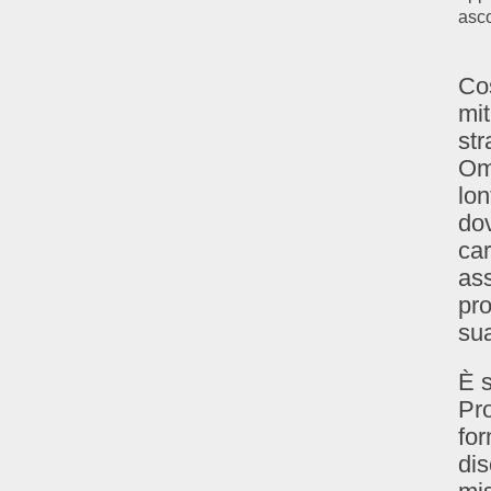
asco
Cos
mit
str
Om
lon
do
car
as
pro
sua
È s
Pro
fo
dis