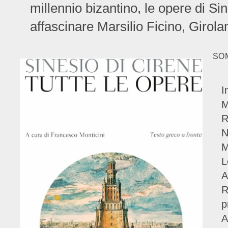
millennio bizantino, le opere di S
affascinare Marsilio Ficino, Girol
SO
I
M
R
N
M
L
A
R
p
A