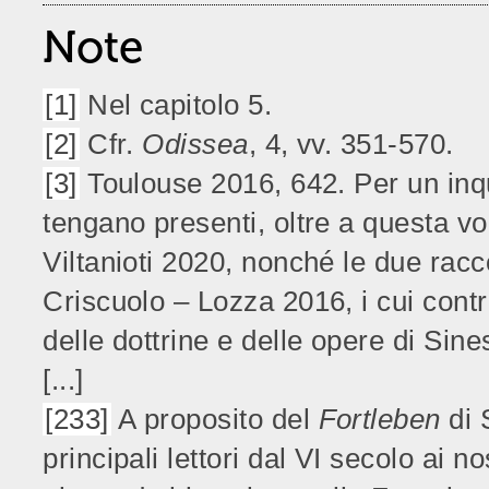
Note
[1]
Nel capitolo 5.
[2]
Cfr.
Odissea
, 4, vv. 351-570.
[3]
Toulouse 2016, 642. Per un inq
tengano presenti, oltre a questa v
Viltanioti 2020, nonché le due rac
Criscuolo – Lozza 2016, i cui contri
delle dottrine e delle opere di Sine
[...]
[233]
A proposito del
Fortleben
di 
principali lettori dal VI secolo ai n