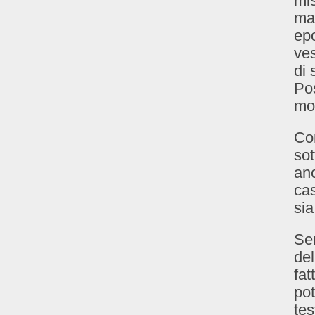
mis
mal
epo
ves
di 
Po
mol
Com
sot
anc
cas
sia
Sen
del
fat
pot
tes