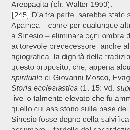
Areopagita (cfr. Walter 1990).
[245]
D’altra parte, sarebbe stato 
Apamea – come per qualunque altro
a Sinesio – eliminare ogni ombra d
autorevole predecessore, anche al f
agiografica, la dignità della tradiz
questo proposito, che, appena alcu
spirituale
di Giovanni Mosco, Evagri
Storia ecclesiastica
(1, 15; vd.
sup
livello talmente elevato che fu amm
quello cui assistono sulla base dell
Sinesio fosse degno della salvifica
assumere il fardello del sacerdozi