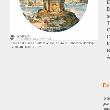
E
D
s
T
C
O
I
Sinesio di Cirene,
Tutte le opere
, a cura di Francesco Monticini,
Bompiani, Milano 2024
.
N
Da
Io h
gran
appa