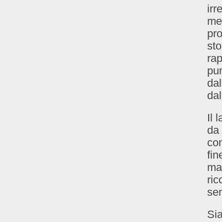
irr
met
pro
sto
rap
pun
dal
dal
Il 
da 
com
fin
man
ric
sem
Sia