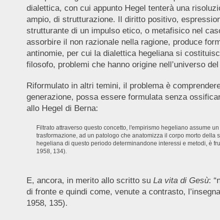
dialettica, con cui appunto Hegel tenterà una risoluz
ampio, di strutturazione. Il diritto positivo, espressi
strutturante di un impulso etico, o metafisico nel cas
assorbire il non razionale nella ragione, produce for
antinomie, per cui la dialettica hegeliana si costitui
filosofo, problemi che hanno origine nell’universo del d
Riformulato in altri temini, il problema è comprendere
generazione, possa essere formulata senza ossificarn
allo Hegel di Berna:
Filtrato attraverso questo concetto, l'empirismo hegeliano assume un c
trasformazione, ad un patologo che anatomizza il corpo morto della stor
hegeliana di questo periodo determinandone interessi e metodi, è frutto
1958, 134).
E, ancora, in merito allo scritto su
La vita di Gesù
: “
di fronte e quindi come, venute a contrasto, l’insegn
1958, 135).