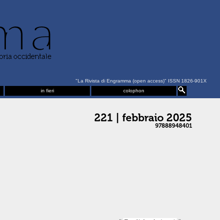
"La Rivista di Engramma (open access)" ISSN 1826-901X
in fieri
colophon
221 | febbraio 2025
97888948401