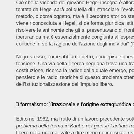
Ciò che la vicenda del giovane Hegel insegna è allora
tentata da Hegel sarà poi quella di rintracciare l’evo
metodo, o come oggetto, ma è il percorso storico stess
viene riconosciuta a Hegel, si dà forma giuridica ist
risolvere le antinomie che gli si presentavano di front
iperuranica ma è essenzialmente congiunta all'espres
contiene in sé la ragione dell'azione degli individui” 
Negri stesso, come abbiamo detto, concepisce questo l
tensione. Una via della ricerca negriana trova una trac
costituzione, ricerca la radice dalla quale emerge, po
pensiero e le radici teoriche di questo problema otten
dell’istituzionalizzazione dell’impulso libero.
Il formalismo: l’irrazionale e l’origine extragiuridica d
Edito nel 1962, ma frutto di un lavoro precedente sott
problema della forma in Kant e nei giuristi kantiani tra
libero nella ricerca, vale a dire meno concorsuale ris