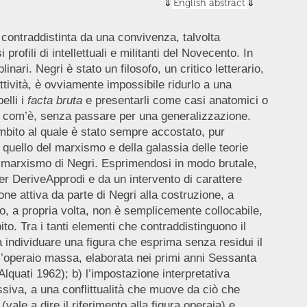
English abstract
 contraddistinta da una convivenza, talvolta
ofili di intellettuali e militanti del Novecento. In
nari. Negri è stato un filosofo, un critico letterario,
ttività, è ovviamente impossibile ridurlo a una
elli i
facta bruta
e presentarli come casi anatomici o
sì com’è, senza passare per una generalizzazione.
 ambito al quale è stato sempre accostato, pur
quello del marxismo e della galassia delle teorie
l marxismo di Negri. Esprimendosi in modo brutale,
er DeriveApprodi e da un intervento di carattere
ne attiva da parte di Negri alla costruzione, a
o, a propria volta, non è semplicemente collocabile,
to. Tra i tanti elementi che contraddistinguono il
individuare una figura che esprima senza residui il
dell’operaio massa, elaborata nei primi anni Sessanta
lquati 1962); b) l’impostazione interpretativa
siva, a una conflittualità che muove da ciò che
ale a dire il riferimento alla figura operaia) e