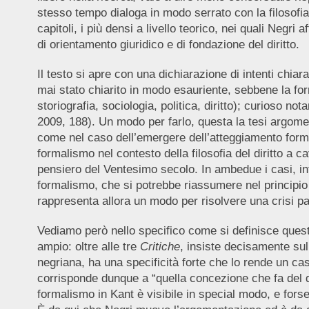
stesso tempo dialoga in modo serrato con la filosofia
capitoli, i più densi a livello teorico, nei quali Negri 
di orientamento giuridico e di fondazione del diritto.
Il testo si apre con una dichiarazione di intenti chiar
mai stato chiarito in modo esauriente, sebbene la for
storiografia, sociologia, politica, diritto); curioso n
2009, 188). Un modo per farlo, questa la tesi argomen
come nel caso dell’emergere dell’atteggiamento formali
formalismo nel contesto della filosofia del diritto a 
pensiero del Ventesimo secolo. In ambedue i casi, inf
formalismo, che si potrebbe riassumere nel principio p
rappresenta allora un modo per risolvere una crisi p
Vediamo però nello specifico come si definisce quest
ampio: oltre alle tre
Critiche
, insiste decisamente su
negriana, ha una specificità forte che lo rende un ca
corrisponde dunque a “quella concezione che fa del di
formalismo in Kant è visibile in special modo, e forse