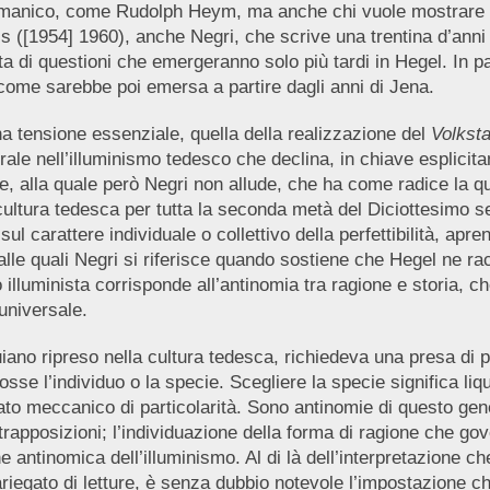
ermanico, come Rudolph Heym, ma anche chi vuole mostrare u
s ([1954] 1960), anche Negri, che scrive una trentina d’anni 
 di questioni che emergeranno solo più tardi in Hegel. In part
er come sarebbe poi emersa a partire dagli anni di Jena.
a tensione essenziale, quella della realizzazione del
Volksta
ale nell’illuminismo tedesco che declina, in chiave esplicitame
e, alla quale però Negri non allude, che ha come radice la q
cultura tedesca per tutta la seconda metà del Diciottesimo s
arattere individuale o collettivo della perfettibilità, apren
lle quali Negri si riferisce quando sostiene che Hegel ne racco
o illuminista corrisponde all’antinomia tra ragione e storia,
 universale.
uiano ripreso nella cultura tedesca, richiedeva una presa di 
osse l’individuo o la specie. Scegliere la specie significa li
o meccanico di particolarità. Sono antinomie di questo gener
rapposizioni; l’individuazione della forma di ragione che go
e antinomica dell’illuminismo. Al di là dell’interpretazione che
riegato di letture, è senza dubbio notevole l’impostazione ch