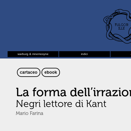
warburg & mnemosyne
indici
cartaceo
ebook
La forma dell’irrazi
Negri lettore di Kant
Mario Farina