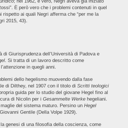
uridico
; nel 1962, è vero, Negri aveva già iniziato
ossi”. È però vero che i problemi contenuti in quel
i rispetto ai quali Negri afferma che “per me la
gri 2015, 43).
ltà di Giurisprudenza dell’Università di Padova e
gel
. Si tratta di un lavoro descritto come
l’attenzione in quegli anni.
problemi dello hegelismo muovendo dalla fase
 di Dilthey, nel 1907 con il titolo di
Scritti teologici
propria guida per lo studio del giovane Hegel fino al
 cura di Nicolin per i
Gesammelte Werke
hegeliani.
de maglie del sistema maturo. Persino un
Hegel
 Giovanni Gentile (Della Volpe 1929).
a genesi di una filosofia della coscienza, come