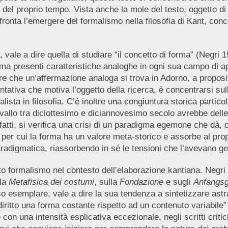
 del proprio tempo. Vista anche la mole del testo, oggetto di
affronta l’emergere del formalismo nella filosofia di Kant, conc
a, vale a dire quella di studiare “il concetto di forma” (Negri
ma presenti caratteristiche analoghe in ogni sua campo di ap
otare che un’affermazione analoga si trova in Adorno, a propos
tativa che motiva l’oggetto della ricerca, è concentrarsi sull
sta in filosofia. C’è inoltre una congiuntura storica particol
cavallo tra diciottesimo e diciannovesimo secolo avrebbe dell
atti, si verifica una crisi di un paradigma egemone che dà, 
er cui la forma ha un valore meta-storico e assorbe al proprio
aradigmatica, riassorbendo in sé le tensioni che l’avevano ge
o formalismo nel contesto dell’elaborazione kantiana. Negri 
lla
Metafisica dei costumi
, sulla
Fondazione
e sugli
Anfangs
so esemplare, vale a dire la sua tendenza a sintetizzare ast
ritto una forma costante rispetto ad un contenuto variabile”
 con una intensità esplicativa eccezionale, negli scritti crit