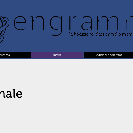
archivio
libreria
edizioni engramma
onale