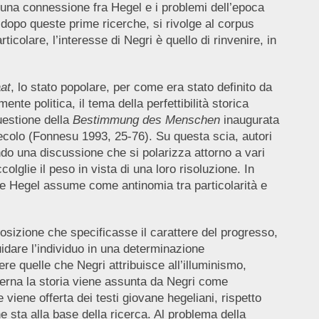
na connessione fra Hegel e i problemi dell’epoca
dopo queste prime ricerche, si rivolge al corpus
icolare, l’interesse di Negri è quello di rinvenire, in
at
, lo stato popolare, per come era stato definito da
nte politica, il tema della perfettibilità storica
uestione della
Bestimmung des Menschen
inaugurata
ecolo (Fonnesu 1993, 25-76). Su questa scia, autori
do una discussione che si polarizza attorno a vari
lglie il peso in vista di una loro risoluzione. In
 che Hegel assume come antinomia tra particolarità e
posizione che specificasse il carattere del progresso,
quidare l’individuo in una determinazione
e quelle che Negri attribuisce all’illuminismo,
verna la storia viene assunta da Negri come
 viene offerta dei testi giovane hegeliani, rispetto
e sta alla base della ricerca. Al problema della