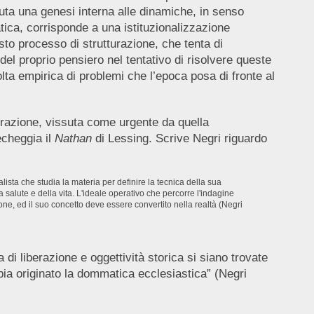
iuta una genesi interna alle dinamiche, in senso
atica, corrisponde a una istituzionalizzazione
esto processo di strutturazione, che tenta di
el proprio pensiero nel tentativo di risolvere queste
olta empirica di problemi che l’epoca posa di fronte al
iberazione, vissuta come urgente da quella
echeggia il
Nathan
di Lessing. Scrive Negri riguardo
ista che studia la materia per definire la tecnica della sua
a salute e della vita. L'ideale operativo che percorre l'indagine
ione, ed il suo concetto deve essere convertito nella realtà (Negri
di liberazione e oggettività storica si siano trovate
bia originato la dommatica ecclesiastica” (Negri