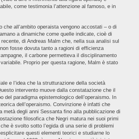
riabile, come testimonia l’attenzione al famoso, e in
to che all’ambito operaista vengono accostati – o di
iamano a dinamiche come quelle indicate, cioè di
to recente, di Andreas Malm che, nella sua analisi sul
non fosse dovuta tanto a ragioni di efficienza
 campagne, il carbone permetteva il disciplinamento
ale variabile. Proprio per questa ragione, Malm è stato
ale e l’idea che la strutturazione della società
 Questo intervento muove dalla constatazione che il
po del paradigma epistemologico dell’operaismo. In
teorica dell’operaismo. Convinzione è infatti che
a metà degli anni Sessanta fino alla pubblicazione di
postazione filosofica che Negri matura nei suoi primi
o che è svolto sotto l’egida di una serie di problemi
splicitare questi elementi teorici e studiarne lo