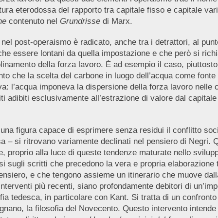
ttura eterodossa del rapporto tra capitale fisso e capitale va
ne
contenuto nel
Grundrisse
di Marx.
nel post-operaismo è radicato, anche tra i detrattori, al pun
he essere lontani da quella impostazione e che però si rich
sciplinamento della forza lavoro. È ad esempio il caso, piuttos
ento che la scelta del carbone in luogo dell’acqua come fonte 
iva: l’acqua imponeva la dispersione della forza lavoro nelle
initi adibiti esclusivamente all’estrazione di valore dal capit
una figura capace di esprimere senza residui il conflitto soci
ssa – si ritrovano variamente declinati nel pensiero di Negri.
, proprio alla luce di queste tendenze maturate nello svilup
si sugli scritti che precedono la vera e propria elaborazione 
pensiero, e che tengono assieme un itinerario che muove dall
interventi più recenti, siano profondamente debitori di un’im
ofia tedesca, in particolare con Kant. Si tratta di un confront
nano, la filosofia del Novecento. Questo intervento intende e