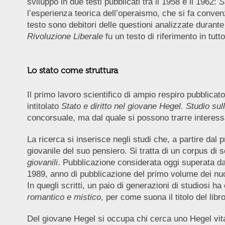
sviluppo in due testi pubblicati tra il 1958 e il 1962:
S
l’esperienza teorica dell’operaismo, che si fa conve
testo sono debitori delle questioni analizzate durante
Rivoluzione Liberale
fu un testo di riferimento in tutt
Lo stato come struttura
Il primo lavoro scientifico di ampio respiro pubblicat
intitolato
Stato e diritto nel giovane Hegel. Studio sulla
concorsuale, ma dal quale si possono trarre interessan
La ricerca si inserisce negli studi che, a partire da
giovanile del suo pensiero. Si tratta di un corpus di 
giovanili
. Pubblicazione considerata oggi superata dal 
1989, anno di pubblicazione del primo volume dei nu
In quegli scritti, un paio di generazioni di studiosi
romantico e mistico
, per come suona il titolo del li
Del giovane Hegel si occupa chi cerca uno Hegel vita