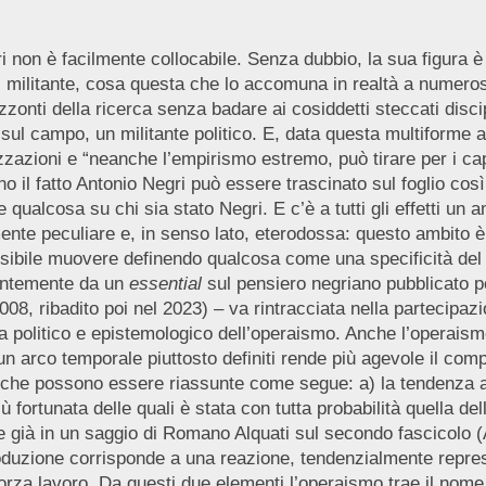
 non è facilmente collocabile. Senza dubbio, la sua figura è
 militante, cosa questa che lo accomuna in realtà a numerosi pr
zonti della ricerca senza badare ai cosiddetti steccati discipli
e sul campo, un militante politico. E, data questa multiforme a
zazioni e “neanche l’empirismo estremo, può tirare per i cap
o il fatto Antonio Negri può essere trascinato sul foglio co
 qualcosa su chi sia stato Negri. E c’è a tutti gli effetti un
te peculiare e, in senso lato, eterodossa: questo ambito è 
ossibile muovere definendo qualcosa come una specificità de
centemente da un
essential
sul pensiero negriano pubblicato p
8, ribadito poi nel 2023) – va rintracciata nella partecipazio
a politico e epistemologico dell’operaismo. Anche l’operaism
un arco temporale piuttosto definiti rende più agevole il compi
, che possono essere riassunte come segue: a) la tendenza a 
iù fortunata delle quali è stata con tutta probabilità quella 
e già in un saggio di Romano Alquati sul secondo fascicolo (A
roduzione corrisponde a una reazione, tendenzialmente repres
orza lavoro. Da questi due elementi l’operaismo trae il nome (v