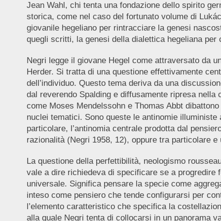
Jean Wahl, chi tenta una fondazione dello spirito g
storica, come nel caso del fortunato volume di Lukác
giovanile hegeliano per rintracciare la genesi nascosta
quegli scritti, la genesi della dialettica hegeliana p
Negri legge il giovane Hegel come attraversato da un
Herder. Si tratta di una questione effettivamente centr
dell’individuo. Questo tema deriva da una discussion
dal reverendo Spalding e diffusamente ripresa nella 
come Moses Mendelssohn e Thomas Abbt dibattono sul c
nuclei tematici. Sono queste le antinomie illuministe a
particolare, l’antinomia centrale prodotta dal pensier
razionalità (Negri 1958, 12), oppure tra particolare e
La questione della perfettibilità, neologismo roussea
vale a dire richiedeva di specificare se a progredire f
universale. Significa pensare la specie come aggregat
inteso come pensiero che tende configurarsi per cont
l’elemento caratteristico che specifica la costellazion
alla quale Negri tenta di collocarsi in un panorama va