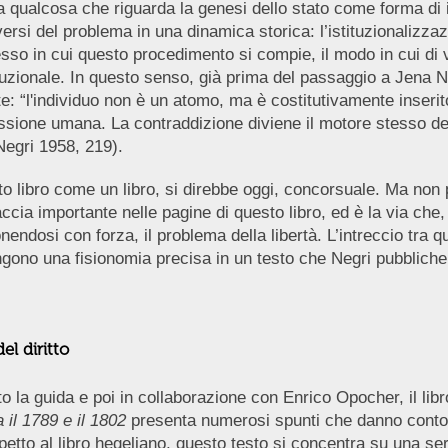
 qualcosa che riguarda la genesi dello stato come forma di is
lversi del problema in una dinamica storica: l’istituzionalizz
o in cui questo procedimento si compie, il modo in cui di vol
ituzionale. In questo senso, già prima del passaggio a Jena N
e: “l'individuo non è un atomo, ma è costitutivamente inserito 
sione umana. La contraddizione diviene il motore stesso dell
(Negri 1958, 219).
ibro come un libro, si direbbe oggi, concorsuale. Ma non per
cia importante nelle pagine di questo libro, ed è la via che, n
nendosi con forza, il problema della libertà. L’intreccio tra
gono una fisionomia precisa in un testo che Negri pubblicherà
el diritto
o la guida e poi in collaborazione con Enrico Opocher, il lib
 il 1789 e il 1802
presenta numerosi spunti che danno conto d
petto al libro hegeliano, questo testo si concentra su una ser