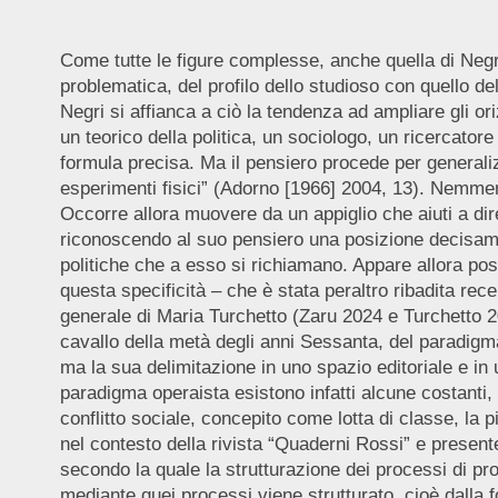
Come tutte le figure complesse, anche quella di Negri
problematica, del profilo dello studioso con quello del
Negri si affianca a ciò la tendenza ad ampliare gli oriz
un teorico della politica, un sociologo, un ricercator
formula precisa. Ma il pensiero procede per generaliz
esperimenti fisici” (Adorno [1966] 2004, 13). Nemmen
Occorre allora muovere da un appiglio che aiuti a dire
riconoscendo al suo pensiero una posizione decisamen
politiche che a esso si richiamano. Appare allora p
questa specificità – che è stata peraltro ribadita re
generale di Maria Turchetto (Zaru 2024 e Turchetto 200
cavallo della metà degli anni Sessanta, del paradigm
ma la sua delimitazione in uno spazio editoriale e in 
paradigma operaista esistono infatti alcune costanti
conflitto sociale, concepito come lotta di classe, la p
nel contesto della rivista “Quaderni Rossi” e present
secondo la quale la strutturazione dei processi di p
mediante quei processi viene strutturato, cioè dalla f