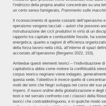
l’indirizzo della propria analisi concentrato su una le
un certo senso famigerato,
Frammento sulle macchi
Il riconoscimento di queste costanti dell’operaismo e 
operaismo vengono tacciati – autori che possono anc
ristrutturazione dei cicli produttivi in virtù di un di
rapporto tra capitale e combustibile fossile, ha sost
energetica, quanto a ragioni di efficienza organizzat
della forza lavoro nella città, all’interno di spazi def
accostato all’operaismo (Bergamo 2022, 153).
Ambedue questi elementi teorici – l’individuazione di 
capitalistica abbia come motore la conflittualità ste
corpus teorico negriano viene indagato, generalmente
questa sede, l’obiettivo è invece quello di concentrar
molti dei temi che Negri sviluppa nel corso del suo 
Impero. Il nuovo ordine della globalizzazione
e degli 
testi e nel serrato confronto con i classici della filos
teorici che contraddistinguono, e in qualche modo seg