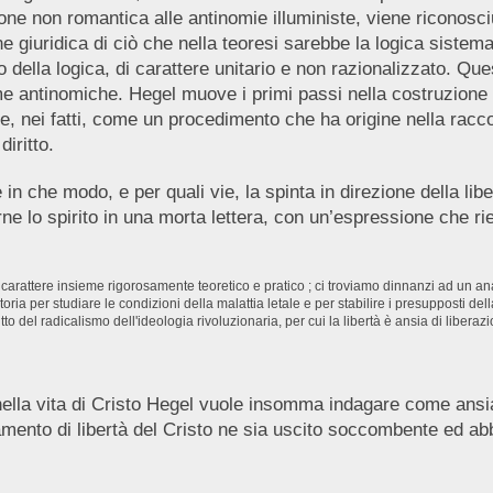
ione non romantica alle antinomie illuministe, viene riconosc
one giuridica di ciò che nella teoresi sarebbe la logica sistem
o della logica, di carattere unitario e non razionalizzato. Qu
me antinomiche. Hegel muove i primi passi nella costruzione d
sce, nei fatti, come un procedimento che ha origine nella racc
iritto.
 in che modo, e per quali vie, la spinta in direzione della l
e lo spirito in una morta lettera, con un’espressione che ri
arattere insieme rigorosamente teoretico e pratico ; ci troviamo dinnanzi ad un anal
ia per studiare le condizioni della malattia letale e per stabilire i presupposti dell
 del radicalismo dell'ideologia rivoluzionaria, per cui la libertà è ansia di liberaz
nella vita di Cristo Hegel vuole insomma indagare come ansia 
amento di libertà del Cristo ne sia uscito soccombente ed ab