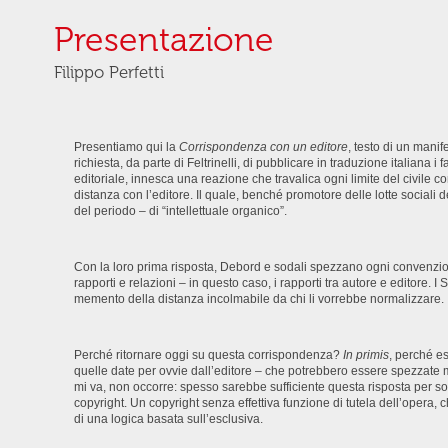
Presentazione
Filippo Perfetti
Presentiamo qui la
Corrispondenza con un editore
, testo di un manif
richiesta, da parte di Feltrinelli, di pubblicare in traduzione italiana i
editoriale, innesca una reazione che travalica ogni limite del civile c
distanza con l’editore. Il quale, benché promotore delle lotte social
del periodo – di “intellettuale organico”.
Con la loro prima risposta, Debord e sodali spezzano ogni convenzione
rapporti e relazioni – in questo caso, i rapporti tra autore e editore. I 
memento della distanza incolmabile da chi li vorrebbe normalizzare.
Perché ritornare oggi su questa corrispondenza?
In primis
, perché es
quelle date per ovvie dall’editore – che potrebbero essere spezzate
mi va, non occorre: spesso sarebbe sufficiente questa risposta per so
copyright. Un copyright senza effettiva funzione di tutela dell’opera
di una logica basata sull’esclusiva.