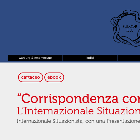
warburg & mnemosyne
indici
cartaceo
ebook
“Corrispondenza con
L’Internazionale Situazio
Internazionale Situazionista, con una Presentazione d