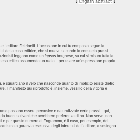
English abstract
o e l’editore Feltrinelli. L’occasione in cui fu composto segue la
o diritti della casa editrice, che si muove secondo la consueta prassi
ituazionisti leggono come un
lapsus
borghese, su cui si misura tutta la
rappeso critico assumendo un ruolo – per usare un’espressione propria
, e squarciano il velo che nasconde quanto di implicito esiste dietro
re. Il manifesto qui riprodotto è, insieme, vessillo della vittoria e
quanto possano essere pervasive e naturalizzate certe prassi – qui,
 da buoni scrivani che avrebbero preferenza di no. Non serve, non
isti e per questo numero di Engramma, è il caso, per esempio, del
ccanismo a garanzia esclusiva degli interessi dell’editore, a sostegno