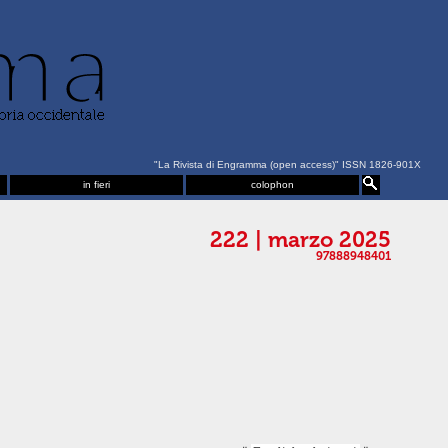
"La Rivista di Engramma (open access)" ISSN 1826-901X
in fieri
colophon
222 | marzo 2025
97888948401