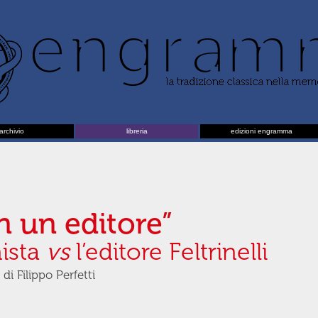
archivio
libreria
edizioni engramma
 un editore”
nista
vs
l’editore Feltrinelli
i Filippo Perfetti