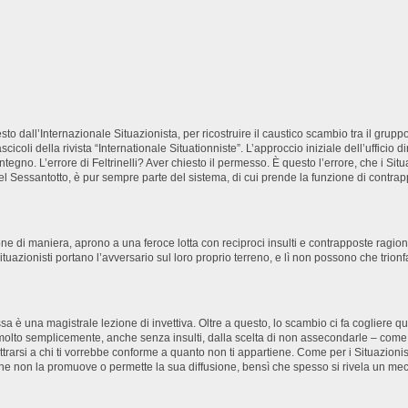
esto dall’Internazionale Situazionista, per ricostruire il caustico scambio tra il grupp
 fascicoli della rivista “Internationale Situationniste”. L’approccio iniziale dell’uffici
ontegno. L’errore di Feltrinelli? Aver chiesto il permesso. È questo l’errore, che i S
i del Sessantotto, è pur sempre parte del sistema, di cui prende la funzione di cont
 di maniera, aprono a una feroce lotta con reciproci insulti e contrapposte ragioni
Situazionisti portano l’avversario sul loro proprio terreno, e lì non possono che trionfa
sa è una magistrale lezione di invettiva. Oltre a questo, lo scambio ci fa cogliere 
 molto semplicemente, anche senza insulti, dalla scelta di non assecondarle – come
ttrarsi a chi ti vorrebbe conforme a quanto non ti appartiene. Come per i Situazion
, che non la promuove o permette la sua diffusione, bensì che spesso si rivela un me