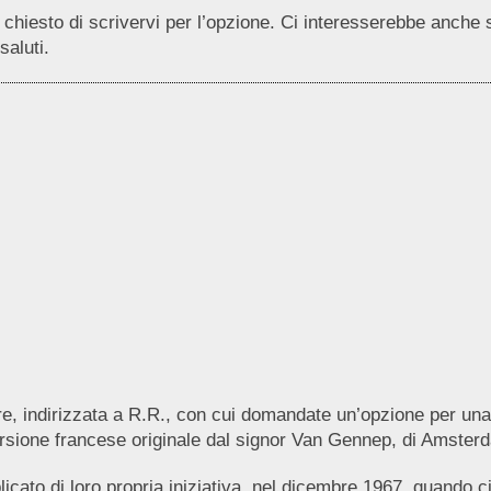
hiesto di scrivervi per l’opzione. Ci interesserebbe anche 
saluti.
, indirizzata a R.R., con cui domandate un’opzione per una tr
ersione francese originale dal signor Van Gennep, di Amster
blicato di loro propria iniziativa, nel dicembre 1967, quando c