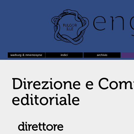
warburg & mnemosyne
indici
archivio
Direzione e Com
editoriale
direttore