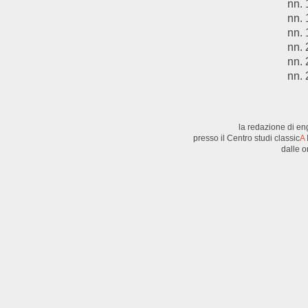
nn.
nn.
nn.
nn.
nn.
nn.
la redazione di en
presso il Centro studi classic
A
dalle o