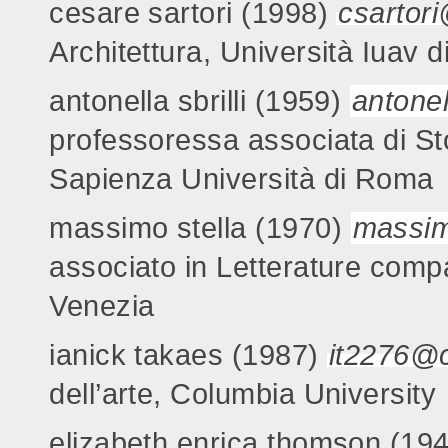
cesare sartori (1998)
csartori
Architettura, Università Iuav 
antonella sbrilli (1959)
antonel
professoressa associata di St
Sapienza Università di Roma
massimo stella
(1970)
massim
associato in Letterature compa
Venezia
ianick takaes (1987)
it2276@
dell’arte, Columbia University
elizabeth enrica thomson (19