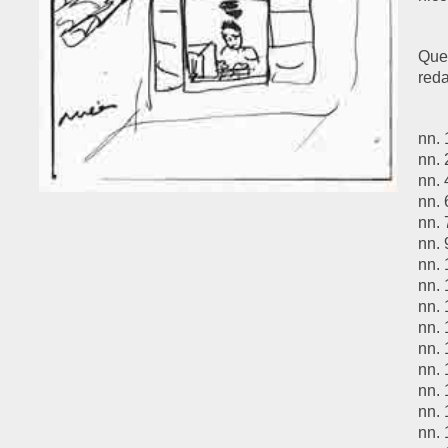
Ques
reda
nn. 
nn.
nn.
nn.
nn.
nn.
nn.
nn.
nn.
nn.
nn.
nn. 
nn.
nn.
nn.