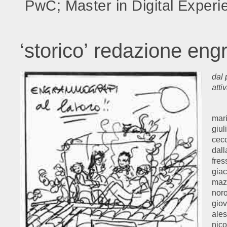
PwC; Master in Digital Exper
‘storico’ redazione en
dal
atti
mari
giul
cecc
dall
fres
giac
mazz
noro
giov
ales
nico