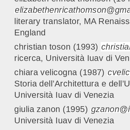
elizabethenricathomson@gma
literary translator, MA Renais
England
christian toson (1993)
christi
ricerca, Università Iuav di Ve
chiara velicogna (1987)
cveli
Storia dell’Architettura e dell’
Università Iuav di Venezia
giulia zanon (1995)
gzanon@iu
Università Iuav di Venezia