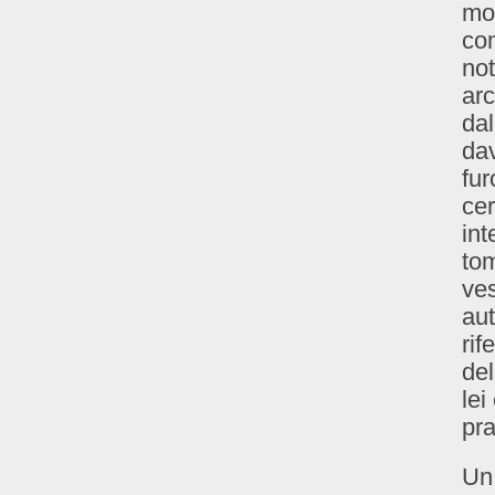
mor
con
not
arc
dal
dav
fur
cer
int
tom
ves
aut
rif
del
lei
pra
Un