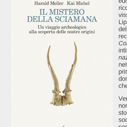
edi
ric
vis
Lip
del
re
Cor
int
naz
nel
pri
do
che
Ven
non
sto
soc
sop