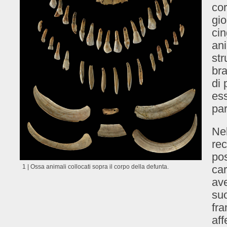
cor
gio
cin
ani
str
bra
di 
ess
par
Nel
rec
pos
1 | Ossa animali collocati sopra il corpo della defunta.
car
ave
suo
fra
af