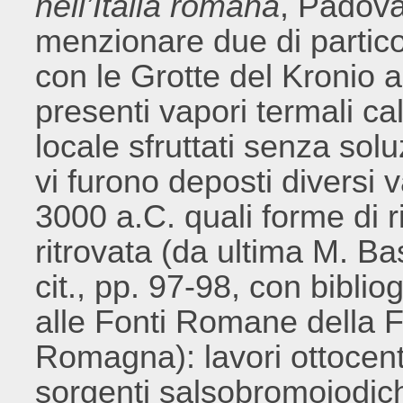
nell’Italia romana
, Padov
menzionare due di particol
con le Grotte del Kronio 
presenti vapori termali ca
locale sfruttati senza solu
vi furono deposti diversi va
3000 a.C. quali forme di 
ritrovata (da ultima M. B
cit., pp. 97-98, con biblio
alle Fonti Romane della F
Romagna): lavori ottocen
sorgenti salsobromoiodich