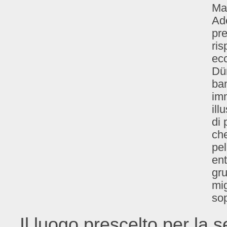
Ma 
Ado
pre
ris
ecc
Dür
bam
im
ill
di 
che
pel
ent
gru
mig
sop
Il luogo prescelto per la 