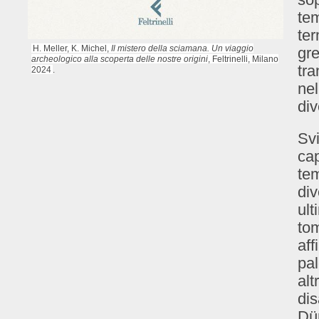
tem
ter
H. Meller, K. Michel,
Il mistero della sciamana. Un viaggio
gre
archeologico alla scoperta delle nostre origini
, Feltrinelli, Milano
tra
2024
.
nel
div
Svi
cap
tem
div
ult
tom
aff
pa
alt
dis
Dür