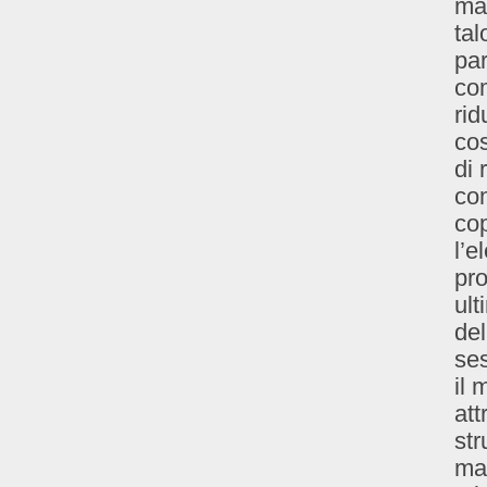
mal
tal
par
com
rid
cos
di 
com
cop
l’e
pro
ult
del
ses
il
att
str
mal