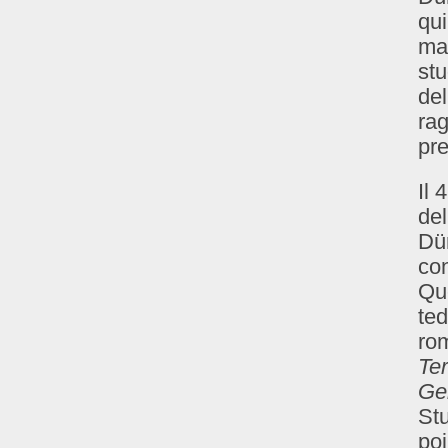
qui
ma 
stu
del
rag
pre
Il 
del
Dür
con
Que
ted
rom
Ter
Ger
Stu
po