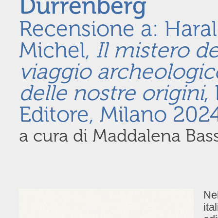
Dürrenberg
Recensione a: Harald
Michel,
Il mistero d
viaggio archeologic
delle nostre origini
,
Editore, Milano 202
a cura di Maddalena Bas
Nel
ita