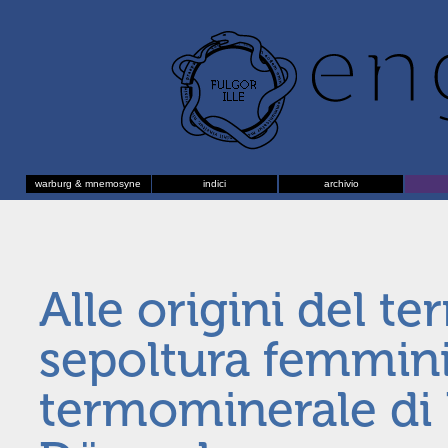
warburg & mnemosyne
indici
archivio
Alle origini del t
sepoltura femminil
termominerale di