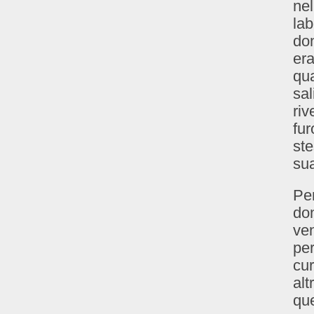
nel
lab
don
era
qua
sal
riv
fur
ste
sua
Pe
don
ven
per
cur
alt
que