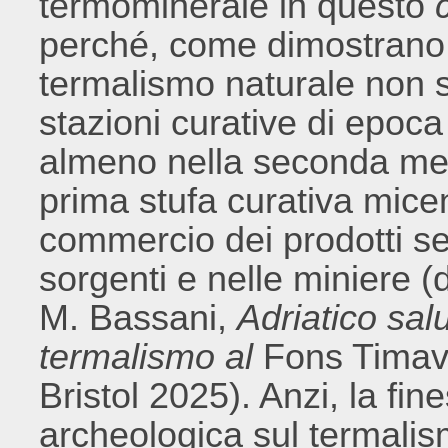
termominerale in questo
perché, come dimostrano st
termalismo naturale non si 
stazioni curative di epoc
almeno nella seconda metà
prima stufa curativa micen
commercio dei prodotti se
sorgenti e nelle miniere (
M. Bassani,
Adriatico sal
termalismo al
Fons Tima
Bristol 2025). Anzi, la fin
archeologica sul termali