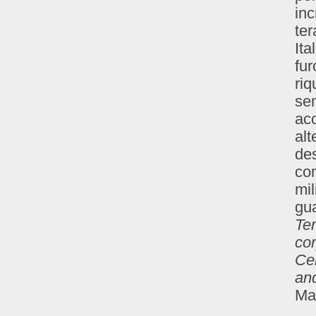
inc
ter
Ita
fur
riq
sem
acc
alt
des
com
mil
gua
Ter
co
Cen
an
Ma