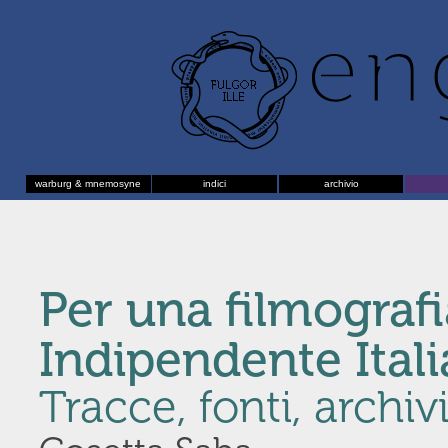
warburg & mnemosyne
indici
archivio
Per una filmograf
Indipendente Ital
Tracce, fonti, archiv