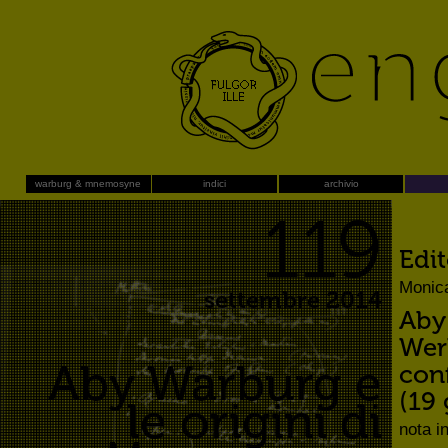
warburg & mnemosyne
indici
archivio
119
Edit
Monica
settembre 2014
Aby
Werk
Aby Warburg e
conf
(19
le origini di
nota i