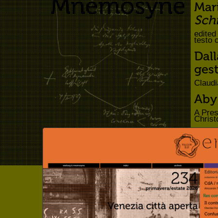
Mnemosyne
Mar
Sch
edited
testo 
Dal
gest
Claud
Aby
A Pres
Christ
The
Pla
by Sem
versio
Aby
Sull
Interv
Aragn