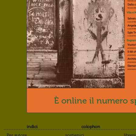
The
by Emi
Aby
Bib
Emily 
Pro
Iuav
a cura
È online il numero s
indici
colophon
Per autore
sostienici
libreri