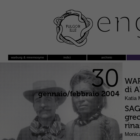
warburg & mnemosyne
indici
archivio
30
WAR
di 
gennaio/febbraio 2004
Katia
SAGG
grec
rin
Monic