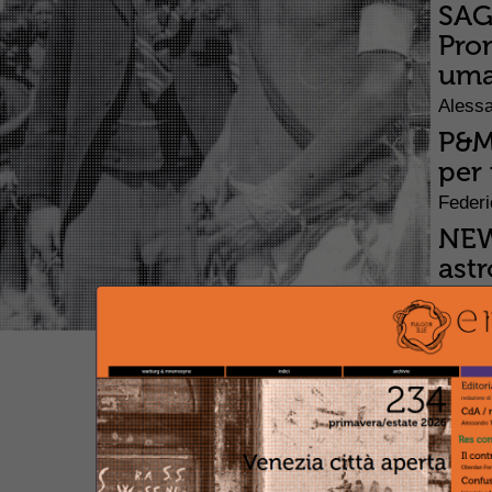
SAG
Pro
uma
Alessa
P&M 
per 
Federi
NEWS
ast
Le c
lett
Elena 
NEWS
del
Piki
Fon