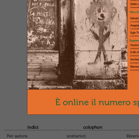
gen
Monica
NEW
Rece
cuo
Octa
Ilaria 
Engr
È online il numero s
indici
colophon
Per autore
sostienici
libreri