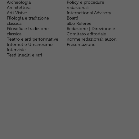
Archeologia
Policy e procedure
Architettura
redazionali
Arti Visive
International Advisory
Filologia e tradizione
Board
classica
albo Referee
Filosofia e tradizione
Redazione | Direzione e
classica
Comitato editoriale
Teatro e arti performative
norme redazionali autori
Internet e Umanesimo
Presentazione
Interviste
Testi inediti e rari