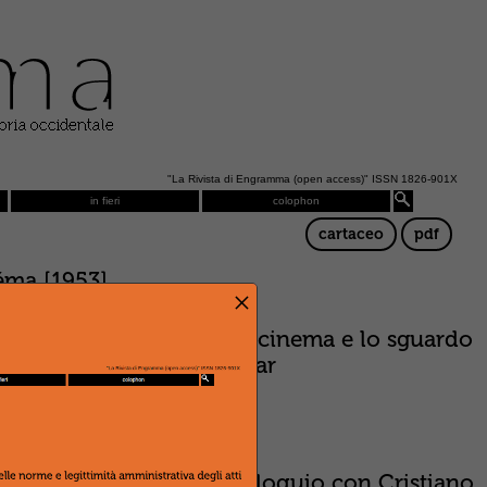
"La Rivista di Engramma (open access)" ISSN 1826-901X
in fieri
colophon
cartaceo
pdf
éma [1953]
×
a contemporanea ovvero il cinema e lo sguardo
lauto, tra Sarsina e Weimar
i
e
L’inganno
(
Sleuth
)
l’ars combinatoria. Un colloquio con Cristiano