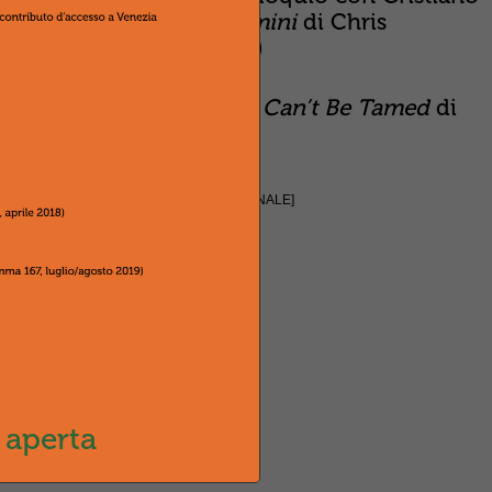
l’Olimpo: Il ladro di fulmini
di Chris
i
di Louis Leterrier (2010)
Alberto Savinio (1944) e
Can’t Be Tamed
di
luglio-agosto 2010 [IMPAGINAZIONE ORIGINALE]
 aperta