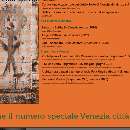
Tessari su
Percy Jackson e gli dei del
Columbus (2010) e
Scontro tra titan
a cura di Alessandra Pedersoli
Indomita Psyche
La nostra anima
di 
Miley Cyrus (2010)
Stefania Rimini
Engramma n.82 prima edizione 
ne il numero speciale Venezia città