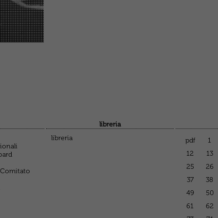
libreria
libreria
pdf
1
ionali
12
13
oard
25
26
 Comitato
37
38
i
49
50
61
62