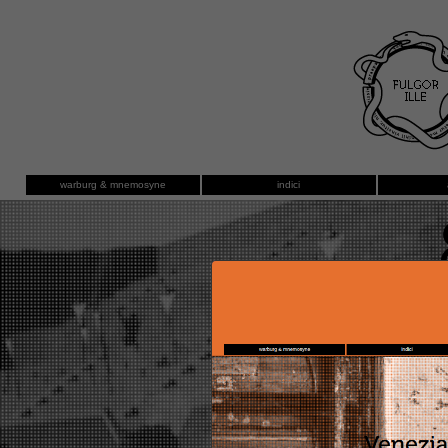
warburg & mnemosyne
indici
luglio/agos
Quo v
Hollywo