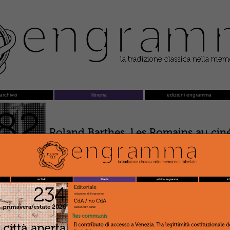
archivio
libreria
edizioni engramma
82
Roland Barthes, Les Romains au cin
Introduzione al testo a cura di Stefania Rimini
to 2010
Proiezioni dell’antico nella cultur
mutante sul classico.
Anfitrione
di P
Roberto Danese
adis
Sdoppiamento e seduzione.
Baccant
od?
Massimo Fusillo
Da Perseo a Perseo: il filo rosso del