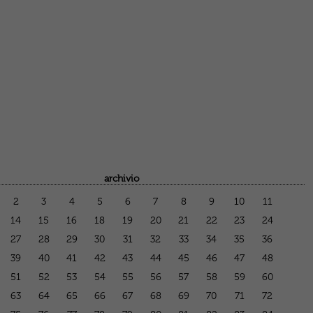
archivio
2
3
4
5
6
7
8
9
10
11
14
15
16
18
19
20
21
22
23
24
27
28
29
30
31
32
33
34
35
36
39
40
41
42
43
44
45
46
47
48
51
52
53
54
55
56
57
58
59
60
63
64
65
66
67
68
69
70
71
72