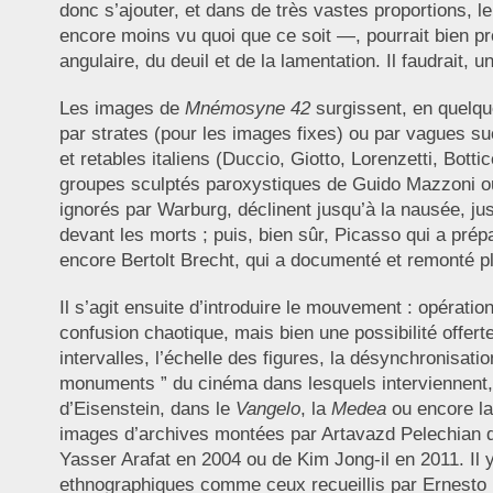
donc s’ajouter, et dans de très vastes proportions, l
encore moins vu quoi que ce soit —, pourrait bien p
angulaire, du deuil et de la lamentation. Il faudrait, 
Les images de
Mnémosyne 42
surgissent, en quelqu
par strates (pour les images fixes) ou par vagues 
et retables italiens (Duccio, Giotto, Lorenzetti, Botti
groupes sculptés paroxystiques de Guido Mazzoni ou
ignorés par Warburg, déclinent jusqu’à la nausée, jusq
devant les morts ; puis, bien sûr, Picasso qui a pré
encore Bertolt Brecht, qui a documenté et remonté p
Il s’agit ensuite d’introduire le mouvement : opérat
confusion chaotique, mais bien une possibilité offer
intervalles, l’échelle des figures, la désynchronisat
monuments ” du cinéma dans lesquels interviennent, 
d’Eisenstein, dans le
Vangelo
, la
Medea
ou encore l
images d’archives montées par Artavazd Pelechian
Yasser Arafat en 2004 ou de Kim Jong-il en 2011. Il 
ethnographiques comme ceux recueillis par Ernesto De