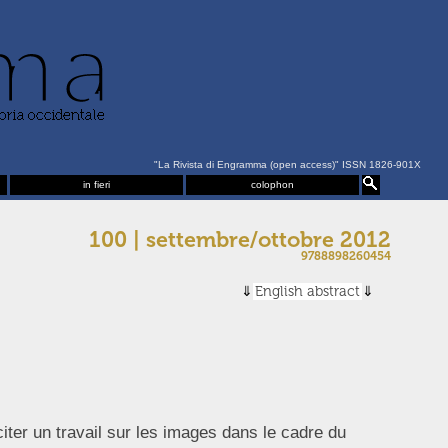
"La Rivista di Engramma (open access)" ISSN 1826-901X
in fieri
colophon
100 | settembre/ottobre 2012
9788898260454
English abstract
iter un travail sur les images dans le cadre du