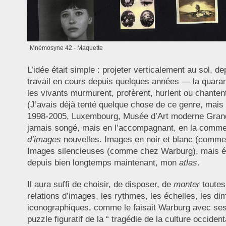
Mnémosyne 42 - Maquette
L’idée était simple : projeter verticalement au sol, 
travail en cours depuis quelques années — la quar
les vivants murmurent, profèrent, hurlent ou chante
(J’avais déjà tenté quelque chose de ce genre, mais 
1998-2005, Luxembourg, Musée d’Art moderne Grand-D
jamais songé, mais en l’accompagnant, en la commenta
d’images
nouvelles. Images en noir et blanc (comm
Images silencieuses (comme chez Warburg), mais éga
depuis bien longtemps maintenant, mon
atlas
.
Il aura suffi de choisir, de disposer, de
monter
toutes
relations d’images, les rythmes, les échelles, les d
iconographiques, comme le faisait Warburg avec ses éc
puzzle figuratif de la “ tragédie de la culture occide