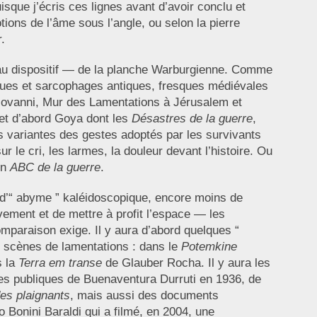
isque j’écris ces lignes avant d’avoir conclu et
ons de l’âme sous l’angle, ou selon la pierre
.
e au dispositif — de la planche Warburgienne. Comme
ques et sarcophages antiques, fresques médiévales
di Giovanni, Mur des Lamentations à Jérusalem et
et d’abord Goya dont les
Désastres de la guerre
,
les variantes des gestes adoptés par les survivants
r le cri, les larmes, la douleur devant l’histoire. Ou
on
ABC de la guerre
.
t d’“ abyme ” kaléidoscopique, encore moins de
vement et de mettre à profit l’espace — les
omparaison exige. Il y aura d’abord quelques “
s scènes de lamentations : dans le
Potemkine
s la
Terra em transe
de Glauber Rocha. Il y aura les
es publiques de Buenaventura Durruti en 1936, de
des plaignants
, mais aussi des documents
 Bonini Baraldi qui a filmé, en 2004, une