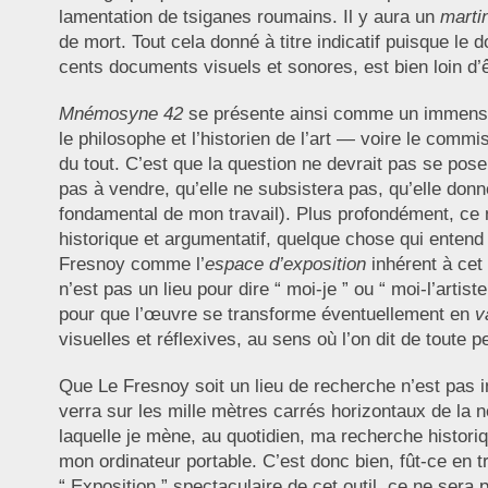
lamentation de tsiganes roumains. Il y aura un
marti
de mort. Tout cela donné à titre indicatif puisque le d
cents documents visuels et sonores, est bien loin d’
Mnémosyne 42
se présente ainsi comme un immense 
le philosophe et l’historien de l’art — voire le comm
du tout. C’est que la question ne devrait pas se pos
pas à vendre, qu’elle ne subsistera pas, qu’elle don
fondamental de mon travail). Plus profondément, ce 
historique et argumentatif, quelque chose qui entend b
Fresnoy comme l’
espace d’exposition
inhérent à cet
n’est pas un lieu pour dire “ moi-je ” ou “ moi-l’artist
pour que l’œuvre se transforme éventuellement en
v
visuelles et réflexives, au sens où l’on dit de toute 
Que Le Fresnoy soit un lieu de recherche n’est pas 
verra sur les mille mètres carrés horizontaux de la n
laquelle je mène, au quotidien, ma recherche historiq
mon ordinateur portable. C’est donc bien, fût-ce en tr
“ Exposition ” spectaculaire de cet outil, ce ne sera