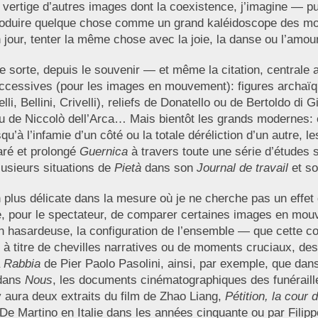
e vertige d’autres images dont la coexistence, j’imagine — pu
roduire quelque chose comme un grand kaléidoscope des moti
un jour, tenter la même chose avec la joie, la danse ou l’amour
e sorte, depuis le souvenir — et même la citation, central
successives (pour les images en mouvement): figures archaï
celli, Bellini, Crivelli), reliefs de Donatello ou de Bertoldo 
 de Niccolò dell’Arca… Mais bientôt les grands modernes: 
u’à l’infamie d’un côté ou la totale déréliction d’un autre, 
paré et prolongé
Guernica
à travers toute une série d’études su
lusieurs situations de
Pietà
dans son
Journal de travail
et s
ion plus délicate dans la mesure où je ne cherche pas un effe
te, pour le spectateur, de comparer certaines images en mou
ion hasardeuse, la configuration de l’ensemble — que cette c
à titre de chevilles narratives ou de moments cruciaux, de
a
Rabbia
de Pier Paolo Pasolini, ainsi, par exemple, que dan
 dans
Nous
, les documents cinématographiques des funéraill
y aura deux extraits du film de Zhao Liang,
Pétition, la cour 
 Martino en Italie dans les années cinquante ou par Filippo