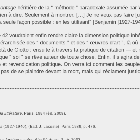
montage
héritière de la “ méthode ” paradoxale assumée par
i rien à dire. Seulement à montrer. […] Je ne veux pas faire 
la seule façon possible : en les utilisant” [Benjamin [1927-19
 voudraient enfin rendre claire la dimension politique inhé
-hiérarchisée des “ documents ” et des “ œuvres d’art ”, là o
à de Giotto ; ensuite à travers la pratique de citation — et
que “ soi ” se rêve auteur de toute chose. Enfin, il s’agira de
) et revendication politique. On verra ici comment les peup
pas de se plaindre devant la mort, mais qui réclament justic
a littérature
, Paris, 1984 (éd. 2009).
es
(1927-1940), (trad. J. Lacoste), Paris 1989, p. 476.
s des fantômes selon Aby Warburg
, Paris 2002.