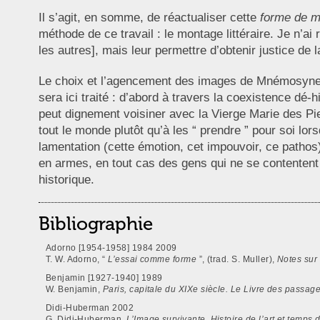
Il s’agit, en somme, de réactualiser cette
forme de 
méthode de ce travail : le montage littéraire. Je n’a
les autres], mais leur permettre d’obtenir justice de 
Le choix et l’agencement des images de Mnémosyne 42
sera ici traité : d’abord à travers la coexistence dé
peut dignement voisiner avec la Vierge Marie des Piet
tout le monde plutôt qu’à les “ prendre ” pour soi lors
lamentation (cette émotion, cet impouvoir, ce pathos
en armes, en tout cas des gens qui ne se contentent 
historique.
Bibliographie
Adorno [1954-1958] 1984 2009
T. W. Adorno, “
L’essai comme forme
”, (trad. S. Muller),
Notes sur l
Benjamin [1927-1940] 1989
W. Benjamin,
Paris, capitale du XIXe siècle. Le Livre des passag
Didi-Huberman 2002
G. Didi-Huberman,
L’Image survivante. Histoire de l’art et temp