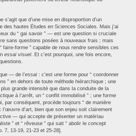
 ne s’agit que d’une mise en disproportion d’un
e des hautes Études en Sciences Sociales. Mais j’ai
ux du “ gai savoir ” — est une question si cruciale
ire sans questions posées à nouveaux frais ; mais
 faire-forme ” capable de nous rendre sensibles ces
un
essai visuel
. Et c’est pourquoi, une fois encore,
questions.
ique — de l’
essai
: c’est une forme pour “ coordonner
ions ” en dehors de toute méthode hiérarchique ; une
plus grande intensité que dans la conduite de la
tique à l’arrêt, un “ conflit immobilisé ” ; une forme
e qui, par conséquent, procède toujours “ de manière
c l’œuvre d’art, bien que son enjeu soit clairement
ductive — qui accepte de présenter un matériau
liste ” et “ rêveuse ” qui sait “ abolir le concept
. 7, 13-19, 21-23 et 25-28].