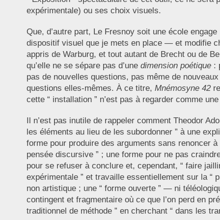
expérimentale) ou ses choix visuels.
Que, d’autre part, Le Fresnoy soit une école engage
dispositif visuel que je mets en place — et modifie
appris de Warburg, et tout autant de Brecht ou de Be
qu’elle ne se sépare pas d’une
dimension poétique
: 
pas de nouvelles questions, pas même de nouveaux c
questions elles-mêmes. À ce titre,
Mnémosyne 42
re
cette “ installation ” n’est pas à regarder comme un
Il n’est pas inutile de rappeler comment Theodor Ador
les éléments au lieu de les subordonner ” à une expl
forme pour produire des arguments sans renoncer à le
pensée discursive ” ; une forme pour ne pas craindre la
pour se refuser à conclure et, cependant, “ faire jaill
expérimentale ” et travaille essentiellement sur la “ 
non artistique ; une “ forme ouverte ” — ni téléolog
contingent et fragmentaire où ce que l’on perd en pr
traditionnel de méthode ” en cherchant “ dans les tra