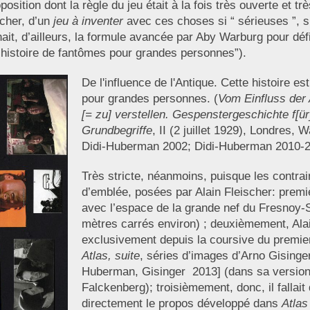
ition dont la règle du jeu était à la fois très ouverte et trè
icher, d’un
jeu à inventer
avec ces choses si “ sérieuses ”, si
ait, d’ailleurs, la formule avancée par Aby Warburg pour défi
histoire de fantômes pour grandes personnes”).
De l'influence de l'Antique. Cette histoire e
pour grandes personnes. (
Vom Einfluss der 
[= zu] verstellen. Gespenstergeschichte f[ü
Grundbegriffe
, II (2 juillet 1929), Londres, W
Didi-Huberman 2002; Didi-Huberman 2010-2
Très stricte, néanmoins, puisque les contrain
d’emblée, posées par Alain Fleischer: premiè
avec l’espace de la grande nef du Fresnoy-S
mètres carrés environ) ; deuxièmement, Alain 
exclusivement depuis la coursive du premier 
Atlas, suite
, séries d’images d’Arno Gisinger
Huberman, Gisinger 2013] (dans sa version
Falckenberg); troisièmement, donc, il fallait 
directement le propos développé dans
Atlas