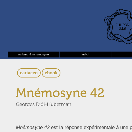
warburg & mnemosyne
indici
cartaceo
ebook
Mnémosyne 42
Georges Didi-Huberman
Mnémosyne 42
est la réponse expérimentale à une pr