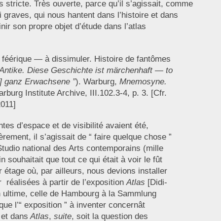
s stricte. Très ouverte, parce qu’il s’agissait, comme
 graves, qui nous hantent dans l’histoire et dans
nir son propre objet d’étude dans l’atlas
st féérique — à dissimuler. Histoire de fantômes
Antike. Diese Geschichte ist märchenhaft — to
r] ganz Erwachsene ”
). Warburg,
Mnemosyne.
arburg Institute Archive, III.102.3-4, p. 3. [Cfr.
011]
tes d’espace et de visibilité avaient été,
rement, il s’agissait de “ faire quelque chose ”
tudio national des Arts contemporains (mille
souhaitait que tout ce qui était à voir le fût
étage où, par ailleurs, nous devions installer
 réalisées à partir de l’exposition
Atlas
[Didi-
 ultime, celle de Hambourg à la Sammlung
que l’“ exposition ” à inventer concernât
et dans
Atlas
,
suite
, soit la question des