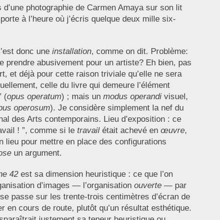
 d’une photographie de Carmen Amaya sur son lit
orte à l’heure où j’écris quelque deux mille six-
C’est donc une
installation
, comme on dit. Problème:
e se prendre abusivement pour un artiste? Eh bien, pas
 et déjà pour cette raison triviale qu’elle ne sera
uellement, celle du livre qui demeure l’élément
 (
opus operatum
) ; mais un
modus operandi
visuel,
pus operosum
). Je considère simplement la nef du
onal des Arts contemporains. Lieu d’exposition : ce
ravail ! ”, comme si le
travail
était achevé en
œuvre
,
n lieu pour mettre en place des configurations
ose
un argument.
e 42
est sa dimension heuristique : ce que l’on
organisation d’images — l’organisation
ouverte
— par
 se passe sur les trente-trois centimètres d’écran de
r en cours de route, plutôt qu’un résultat esthétique.
sparaîtrait justement sa teneur heuristique ou