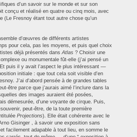
fiques d’un savoir sur le monde et sur son
soit conçu et réalisé en quatre ou cinq mois, avec
te (Le Fresnoy étant tout autre chose qu’un
semble d’œuvres de différents artistes
mps pour cela, pas les moyens, et puis quel choix
rtistes déjà présentés dans
Atlas
? Choisir une
complexe ou monumentale fût-elle (j’ai pensé un
 Et puis il y avait l’aspect le plus intéressant —
ition initiale : que tout cela soit visible d’en
esnoy. J’ai d’abord pensée à de grandes tables
ut-être parce que j’aurais aimé l’inclure dans la
squelles des images auraient été posées,
ais démesurée, d’une voyante de cirque. Puis,
(souvenir, peut-être, de la toute première
ntitulée
Projections
). Elle était cohérente avec le
rno Gisinger , à savoir une exposition sans
 et facilement adapable à tout lieu, en somme le
tres carrés, tout de même — d’une “ exposition à