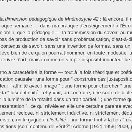
 la
dimension pédagogique
de
Mnémosyne 42
: là encore, il
 chaque semaine — dans ma pratique d’enseignement à l’Écol
njamin, que la pédagogie — la transmission du savoir, au mie
pas de production de savoir sans probématisation, c’est-à-d
ontenus de savoir, sans une invention de formes, sans un “
lève bien de ce qu’on pourrait nommer, en toute modestie, 
e œuvre d’art, mais comme un simple dispositif inducteur de 
no a caractérisé la forme — tout à la fois théorique et poét
ication causale ; une forme pour “ construire des juxtaposit
ur “ affinité avec l’image ” ; une forme pour chercher “ une 
 “ discontinuité ” et y voir, au contraire, une sorte de dialec
ir la lumière de la totalité dans un trait partiel ” ; une form
présentation ”, ce qui révèle en elle une certaine parenté ave
iquement reclose, ni strictement inductive, ni strictement dé
écision, on le gagne en
lisibilité
; une forme tout à la fois “ réa
nsitions [son] contenu de vérité” [Adorno [1954-1958] 2009, p