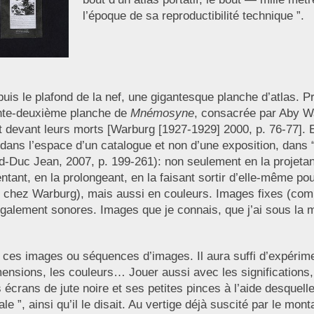
l’époque de sa reproductibilité technique ”.
depuis le plafond de la nef, une gigantesque planche d’atlas
ante-deuxième planche de
Mnémosyne
, consacrée par Aby W
nt devant leurs morts [Warburg [1927-1929] 2000, p. 76-77].
dans l’espace d’un catalogue et non d’une exposition, dans 
uc Jean, 2007, p. 199-261): non seulement en la projetan
nt, en la prolongeant, en la faisant sortir d’elle-même pou
e chez Warburg), mais aussi en couleurs. Images fixes (c
lement sonores. Images que je connais, que j’ai sous la m
 ces images ou séquences d’images. Il aura suffi d’expérimen
imensions, les couleurs… Jouer aussi avec les significations,
rans de jute noire et ses petites pinces à l’aide desquelles
ntale ”, ainsi qu’il le disait. Au vertige déjà suscité par le 