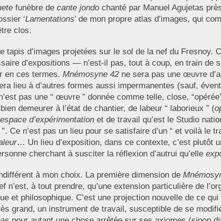
nete
funèbre de
cante jondo
chanté par Manuel Agujetas près
ossier ‘
Lamentations
’ de mon propre atlas d’images, qui comp
être clos.
tapis d’images projetées sur le sol de la nef du Fresnoy. 
issaire d’expositions — n’est-il pas, tout à coup, en train d
er en ces termes.
Mnémosyne 42
ne sera pas une œuvre d’art,
nera lieu à d’autres formes aussi impermanentes (sauf, évent
n’est pas une “ œuvre ” donnée comme telle, close, “opérée”
ien demeurer à l’état de chantier, de labeur “ laborieux ” (
o
espace d’expérimentation
et de travail qu’est le Studio nati
e ”. Ce n’est pas un lieu pour se satisfaire d’un “ et voilà le t
aleur
… Un lieu d’exposition, dans ce contexte, c’est plutôt u
personne cherchant à susciter la réflexion d’autrui qu’elle
exp
indifférent à mon choix. La première dimension de
Mnémosyn
ef n’est, à tout prendre, qu’une extension particulière de l’
ue et philosophique. C’est une projection nouvelle de ce qui
ès grand, un instrument de travail, susceptible de se modifie
 pas pour autant une chose arrêtée sur ses axiomes (sinon di