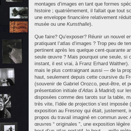
montages d’images en tant que formes spéci
histoire ; quatrièmement, il fallait que tout 
une enveloppe financière relativement rédui
musée ou une
Kunsthalle
).
Que faire? Qu’exposer? Réunir un nouvel en
pratiquant l’atlas d’images ? Trop peu de te
pertinent après les quelque cent-quarante a
seule œuvre ? Mais pourquoi une seule, si 
instant, il est vrai, à Franz Erhard Walther).
mais le plus contraignant aussi — de la propos
haut, seulement depuis cette coursive du Fr
(souvenir de Gabriel Orozco, peut-être, et pe
présentation initiale d’
Atlas
à Madrid) sur le
disposées comme des tarots sur la table, m
très vite, l’idée de projection s’est imposée 
exposition au Fresnoy qui était, justement, i
propos du travail imaginé en commun avec A
œuvres “ originales ”, une exposition légère
bout d’un atlas portatif, le bout — mille mè