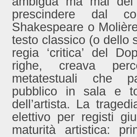
ambigua ma mai del 
prescindere dal c
Shakespeare o Molière 
testo classico (o dello s
regia ‘critica’ del Do
righe, creava perco
metatestuali che pa
pubblico in sala e t
dell’artista. La tragedi
elettivo per registi g
maturità artistica: 