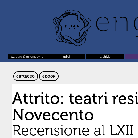
warburg & mnemosyne
indici
archivio
cartaceo
ebook
Attrito: teatri res
Novecento
Recensione al LXII 