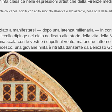
infa classica nelle espressioni artistiche della Firenze med
 coi capelli sciolti, con abito succinto all'antica e svolazzante, nelle opre delle a
ziato a manifestarsi — dopo una latenza millenaria — in con
ccello dipinge nel ciclo dedicato alle storie della vita della
 una scala con le vesti e i capelli al vento, ma anche attorn
ancesco, una giovane ninfa è ritratta danzante da Benozzo Gozz