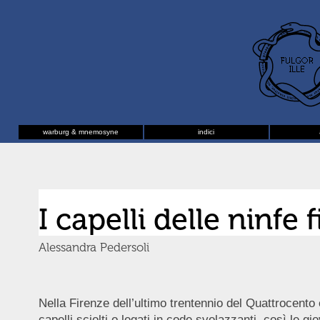
warburg & mnemosyne
indici
I capelli delle ninfe 
Alessandra Pedersoli
Nella Firenze dell’ultimo trentennio del Quattrocento er
capelli sciolti o legati in code svolazzanti, così le 