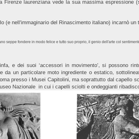
ella Firenze laurenziana vede la sua massima espressione 
olo (e nell'immaginario del Rinascimento italiano) incarnò un t
liano seppe fondere in modo felice e tutto suo proprio, il genio dell'arte col sentimento
infa, e dei suoi ‘accessori in movimento’, si possono rintr
ate da un particolare moto ingrediente o estatico, sottolin
ma presso i Musei Capitolini, ma soprattutto dal capello scio
seo Nazionale in cui i capelli sciolti e ondeggianti ribadisc