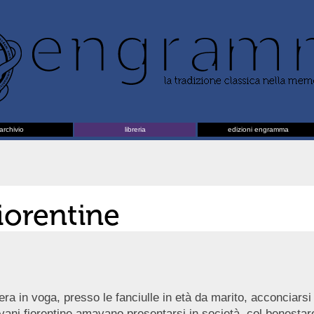
archivio
libreria
edizioni engramma
fiorentine
a in voga, presso le fanciulle in età da marito, acconciarsi ‘al
giovani fiorentine amavano presentarsi in società, col benesta