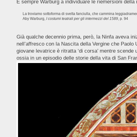
È sempre Warburg a individuare le riemersioni della n
La troviamo sottoforma di svelta fanciulla, che cammina leggiadramente
Aby Warburg,
I costumi teatrali per gli intermezzi del 1589
, p. 94
Già qualche decennio prima, però, la Ninfa aveva ini
nell’affresco con la Nascita della Vergine che Paolo U
giovane levatrice è ritratta ‘di corsa’ mentre scende
ossia in un episodio delle storie della vita di San Fr