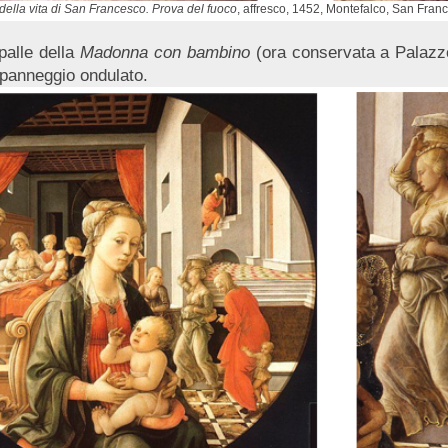
 della vita di San Francesco. Prova del fuoco
, affresco, 1452, Montefalco, San Fran
palle della
Madonna con
bambino
(ora conservata a Palazzo 
 panneggio ondulato.