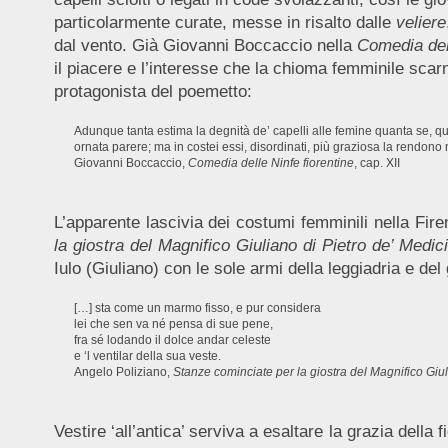
particolarmente curate, messe in risalto dalle
veliere
dal vento. Già Giovanni Boccaccio nella
Comedia dell
il piacere e l’interesse che la chioma femminile sca
protagonista del poemetto:
Adunque tanta estima la degnità de’ capelli alle femine quanta se, qua
ornata parere; ma in costei essi, disordinati, più graziosa la rendono
Giovanni Boccaccio,
Comedia delle Ninfe fiorentine
, cap. XII
L’apparente lascivia dei costumi femminili nella Fire
la giostra del Magnifico Giuliano di Pietro de’ Medici
Iulo (Giuliano) con le sole armi della leggiadria e de
[…] sta come un marmo fisso, e pur considera
lei che sen va né pensa di sue pene,
fra sé lodando il dolce andar celeste
e ‘l ventilar della sua veste.
Angelo Poliziano,
Stanze cominciate per la giostra del Magnifico Giul
Vestire ‘all’antica’ serviva a esaltare la grazia della