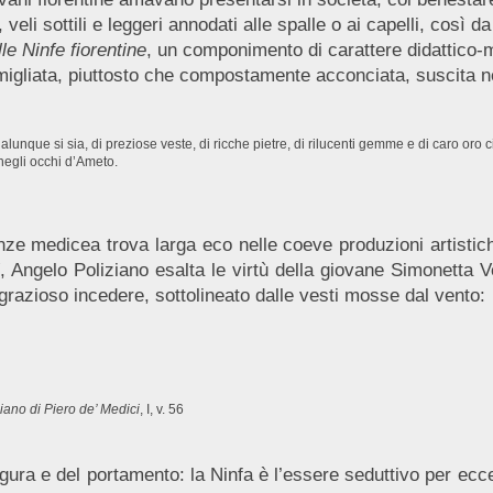
, veli sottili e leggeri annodati alle spalle o ai capelli, così
e Ninfe fiorentine
, un componimento di carattere didattico-m
rmigliata, piuttosto che compostamente acconciata, suscita ne
lunque si sia, di preziose veste, di ricche pietre, di rilucenti gemme e di caro oro
 negli occhi d’Ameto.
nze medicea trova larga eco nelle coeve produzioni artistich
, Angelo Poliziano esalta le virtù della giovane Simonetta
l grazioso incedere, sottolineato dalle vesti mosse dal vento:
iano di Piero de’ Medici
, I, v. 56
 figura e del portamento: la Ninfa è l’essere seduttivo per ecc