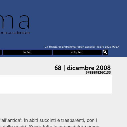
"La Rivista di Engramma (open access)" ISSN 1826-901X
in fieri
colophon
68 | dicembre 2008
9788898260133
l’antica’: in abiti succinti e trasparenti, con i
re delle madri. Soprattutto le acconciature erano