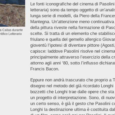
Le fonti iconografiche del cinema di Pasolin
letteraria) sono da tempo oggetto di un’analis
lunga serie di modelli, da Piero della Franc
Mantegna. Un’attenzione meno continuativa è 
della pittura riveste nella formazione di Pas
ia Callas durante
scelte. Si tratta di un elemento che stabilisce
tifico Letterario
friulano e quella del gemello allergico Giov
gioventù l’ipotesi di diventare pittore (Agos
capisce: laddove Pasolini risolve nel cinema 
principalmente attraverso l’esercizio della cri
attorno agli anni ‘80, sotto l’influsso dichiar
Francis Bacon.
Eppure non andrà trascurato che proprio a Te
disegno nel metodo del già ricordato Longhi
bozzetti che Longhi trae dalle opere che sta 
un progetto di interpretazione. Sono, di nuovo
un certo senso, è già il gesto che Pasolini 
Longhi la destinazione ultima è costituita dal