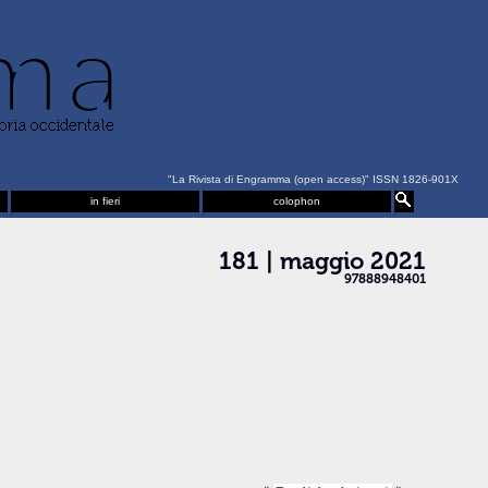
"La Rivista di Engramma (open access)" ISSN 1826-901X
in fieri
colophon
181 | maggio 2021
97888948401