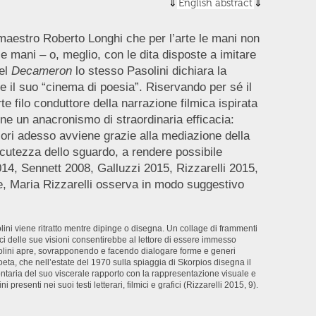
English abstract
maestro Roberto Longhi che per l’arte le mani non
e mani – o, meglio, con le dita disposte a imitare
nel
Decameron
lo stesso Pasolini dichiara la
a e il suo “cinema di poesia”. Riservando per sé il
rte filo conduttore della narrazione filmica ispirata
ne un anacronismo di straordinaria efficacia:
lori adesso avviene grazie alla mediazione della
cutezza dello sguardo, a rendere possibile
014, Sennett 2008, Galluzzi 2015, Rizzarelli 2015,
, Maria Rizzarelli osserva in modo suggestivo
lini viene ritratto mentre dipinge o disegna. Un collage di frammenti
i delle sue visioni consentirebbe al lettore di essere immesso
asolini apre, sovrapponendo e facendo dialogare forme e generi
poeta, che nell’estate del 1970 sulla spiaggia di Skorpios disegna il
ontaria del suo viscerale rapporto con la rappresentazione visuale e
presenti nei suoi testi letterari, filmici e grafici (Rizzarelli 2015, 9).