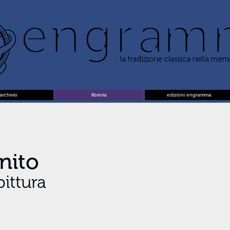
archivio
libreria
edizioni engramma
nito
pittura