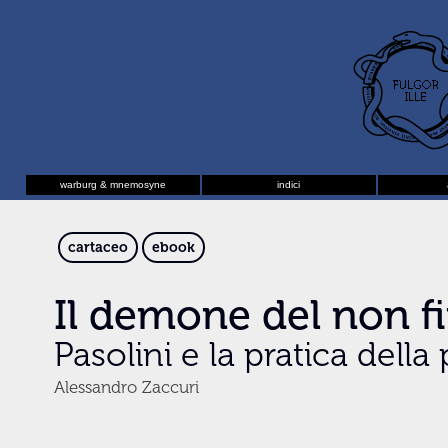
warburg & mnemosyne
indici
cartaceo
ebook
Il demone del non fi
Pasolini e la pratica della 
Alessandro Zaccuri