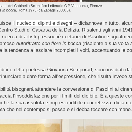
santi del Gabinetto Scientifico Letterario G.P. Vieusseux, Firenze.
re in bocca
, Roma 1973 (da Zabagli 2000, 5).
uisce il
nucleo di dipinti e disegni
– diciannove in tutto, alcu
 Centro Studi di Casarsa della Delizia. Risalenti agli anni 19
icerca di artisti pressoché coetanei di Pasolini e ugualmente
 famoso
Autoritratto con fiore in bocca
(risalente a sua volta
ra la tendenza a lasciare incompleti i volti, accentuando l
Naldini e della poetessa Giovanna Bemporad, sono insidiati da
inunciare a dare forma all’espressione, che risulta invece str
lità bisognerà attendere la conversione di Pasolini al cinema,
accia l’insoddisfazione per i limiti del dicibile. È a queste c
nche la sua assoluta e imprescindibile concretezza, diciamo,
 ma che nel contempo si possa e si debba toccare con mano.