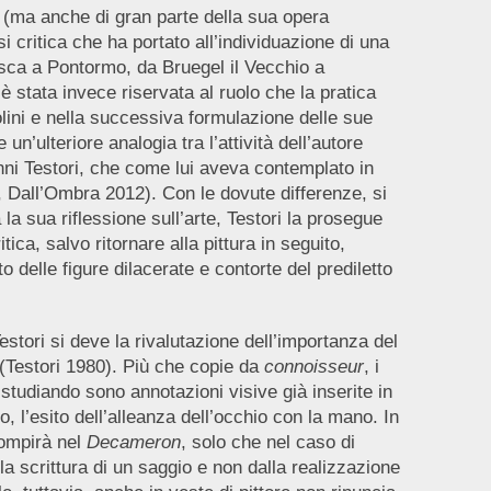
i (ma anche di gran parte della sua opera
i critica che ha portato all’individuazione di una
esca a Pontormo, da Bruegel il Vecchio a
stata invece riservata al ruolo che la pratica
olini e nella successiva formulazione delle sue
 un’ulteriore analogia tra l’attività dell’autore
anni Testori, che come lui aveva contemplato in
ti, Dall’Ombra 2012). Con le dovute differenze, si
la sua riflessione sull’arte, Testori la prosegue
tica, salvo ritornare alla pittura in seguito,
ato delle figure dilacerate e contorte del prediletto
stori si deve la rivalutazione dell’importanza del
 (Testori 1980). Più che copie da
connoisseur
, i
studiando sono annotazioni visive già inserite in
, l’esito dell’alleanza dell’occhio con la mano. In
compirà nel
Decameron
, solo che nel caso di
la scrittura di un saggio e non dalla realizzazione