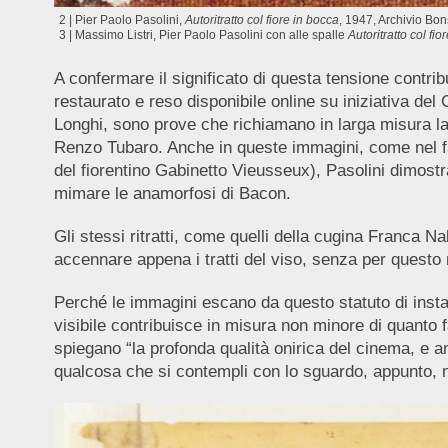
2 | Pier Paolo Pasolini,
Autoritratto col fiore in bocca
, 1947, Archivio Bon
3 | Massimo Listri, Pier Paolo Pasolini con alle spalle
Autoritratto col fio
A confermare il significato di questa tensione contrib
restaurato e reso disponibile online su iniziativa del
Longhi, sono prove che richiamano in larga misura la r
Renzo Tubaro. Anche in queste immagini, come nel
del fiorentino Gabinetto Vieusseux), Pasolini dimost
mimare le anamorfosi di Bacon.
Gli stessi ritratti, come quelli della cugina Franca 
accennare appena i tratti del viso, senza per questo r
Perché le immagini escano da questo statuto di instabi
visibile contribuisce in misura non minore di quanto f
spiegano “la profonda qualità onirica del cinema, e a
qualcosa che si contempli con lo sguardo, appunto,