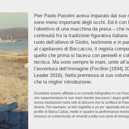
Pier Paolo Pasolini aveva imparato dal suo 
sono meno importanti degli occhi. Ed è con l
l’obiettivo di una macchina da presa – che 
continuità fra la tradizione figurativa italian
ruolo dell’allievo di Giotto, testimone e in pa
al capolavoro di Boccaccio, il regista compo
quello che prima si faceva con pennelli e co
tecnica. Ma sono sempre le mani, unite all’a
l’avventura dell’immagine (Focillon [1934] 2
Leader 2016). Nella premessa al suo volume
che la miglior introduzione:
Dovrebbe essere affidata a un corredo fotografico in cui Paso
che rappresentano le sue mani mentre tracciano i segni grafic
senza mediazioni nella rete di discorsi che la scrittura di P
diversi. Per esempio, la foto ingiallita e un po’ sgranata del 
profilo di Maria Callas, mette in quadro la performance invol
innesca un cortocircuito di rimandi a tutta una serie di immagini 