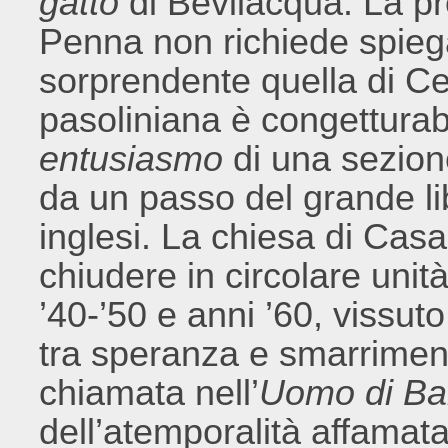
gatto
di Bevilacqua. La p
Penna non richiede spieg
sorprendente quella di Cec
pasoliniana è congetturabil
entusiasmo
di una sezion
da un passo del grande li
inglesi. La chiesa di Casa
chiudere in circolare unità
’40-’50 e anni ’60, vissut
tra speranza e smarrimento
chiamata nell’
Uomo di B
dell’atemporalità affamat