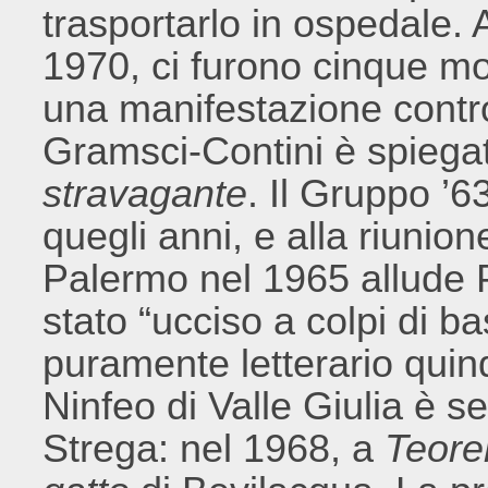
trasportarlo in ospedale. A
1970, ci furono cinque mor
una manifestazione contro
Gramsci-Contini è spiega
stravagante
. Il Gruppo ’6
quegli anni, e alla riunio
Palermo nel 1965 allude P
stato “ucciso a colpi di b
puramente letterario quind
Ninfeo di Valle Giulia è 
Strega: nel 1968, a
Teor