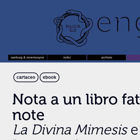
warburg & mnemosyne
indici
archivio
cartaceo
ebook
Nota a un libro fa
note
La Divina Mimesis
e 