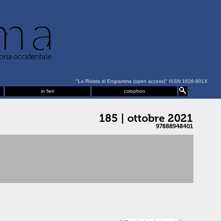
"La Rivista di Engramma (open access)" ISSN 1826-901X
in fieri
colophon
185 | ottobre 2021
97888948401