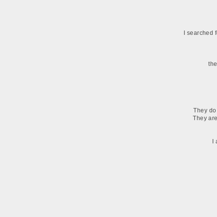
I searched 
th
They do 
They are
I