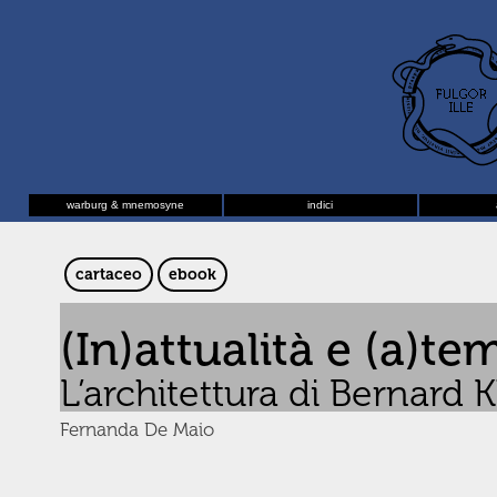
warburg & mnemosyne
indici
cartaceo
ebook
(In)attualità e (a)t
L’architettura di Bernard 
Fernanda De Maio