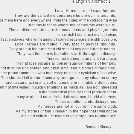
English abstract
Local Heroes are not superheroes.
They are the valiant mercenaries who protect my grounds.
for them here and everywhere; from the cities of the collapsing Arab
nations to those where the cathedrals were white.
Those bitter territories are the marvellous and playful grounds
on which I construct my optimism,
e last enclaves where meaningful convalescences are still possible.
Local Heroes are rooted in very specific political grounds.
They are not the protected citizens of any comfortable nation.
They own the streets that others walk through cautiously.
They do not belong to any familiar place.
Their places escape all consensual definitions of territory.
not fit in the undisputed and often simplified histories of their time.
 the proud romantics who fearlessly resist the cynicism of the wise.
The stories I tell do not frame any protagonist, any situation or any
architectural act in any sort of tangible or immutable definitions.
 am not interested in such definitions as much as I am not interested
in the theoretical postures that produce them.
In my worlds of uncontrolled dissonance, I build alliances.
Those are often contradictory ones.
My heroes are not all cut from the same cloth.
As my stories unfold, I remain in the hope that I will not be
afflicted with the censure of unscrupulous fraudulence.
Bernard Khoury