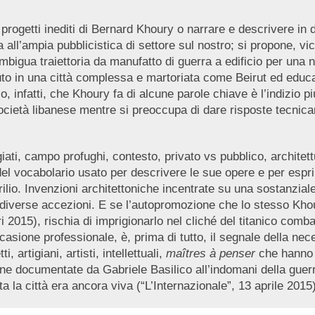
ogetti inediti di Bernard Khoury o narrare e descrivere in d
all’ampia pubblicistica di settore sul nostro; si propone, vic
igua traiettoria da manufatto di guerra a edificio per una nuo
iuto in una città complessa e martoriata come Beirut ed educat
so, infatti, che Khoury fa di alcune parole chiave è l’indizio
società libanese mentre si preoccupa di dare risposte tecnic
ti, campo profughi, contesto, privato vs pubblico, architettur
i del vocabolario usato per descrivere le sue opere e per esp
ilio. Invenzioni architettoniche incentrate su una sostanzial
 diverse accezioni. E se l’autopromozione che lo stesso Khou
 2015), rischia di imprigionarlo nel cliché del titanico comb
ccasione professionale, è, prima di tutto, il segnale della nec
i, artigiani, artisti, intellettuali,
maîtres à penser
che hanno a
e documentate da Gabriele Basilico all’indomani della guerra
 la città era ancora viva (“L’Internazionale”, 13 aprile 2015)