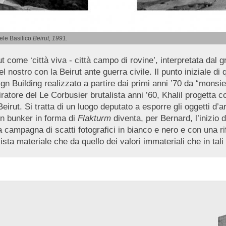
iele Basilico
Beirut, 1991.
rut come ‘città viva - città campo di rovine’, interpretata dal 
l nostro con la Beirut ante guerra civile. Il punto iniziale d
ign Building realizzato a partire dai primi anni ’70 da “monsi
atore del Le Corbusier brutalista anni ’60, Khalil progetta co
Beirut. Si tratta di un luogo deputato a esporre gli oggetti d’
un bunker in forma di
Flakturm
diventa, per Bernard, l’inizio
ampagna di scatti fotografici in bianco e nero e con una rifle
vista materiale che da quello dei valori immateriali che in ta