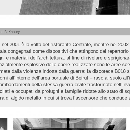
 di B. Khoury.
, nel 2001 è la volta del ristorante Centrale, mentre nel 200
ala congegnati come dispositivi che attingono dal repertorio de
i e materiali dell’architettura, al fine di rivelare e sprigiona
otenzialmente esplosivo delle opere realizzate sono le aree scel
ate dalla violenza indotta dalla guerra: la discoteca B018 
ni all’interno dell’area portuale di Beirut – raso al suolo all’i
 bombardamenti della stessa guerra civile trasformato nell’inv
lati e occupati da profughi e famiglie ridotte allo stato di sq
ra di algido metallo in cui si trova l’ascensore che conduce a