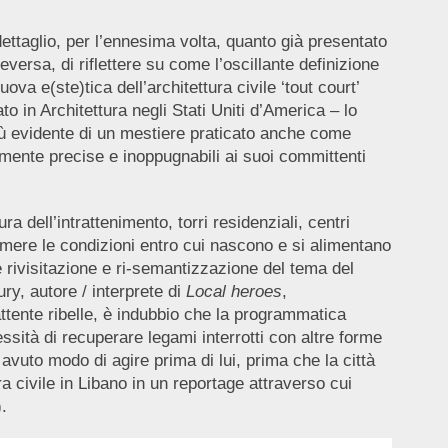
ettaglio, per l’ennesima volta, quanto già presentato
eversa, di riflettere su come l’oscillante definizione
va e(ste)tica dell’architettura civile ‘tout court’
o in Architettura negli Stati Uniti d’America – lo
 più evidente di un mestiere praticato anche come
amente precise e inoppugnabili ai suoi committenti
a dell’intrattenimento, torri residenziali, centri
rimere le condizioni entro cui nascono e si alimentano
e rivisitazione e ri-semantizzazione del tema del
ry, autore / interprete di
Local heroes
,
attente ribelle, è indubbio che la programmatica
essità di recuperare legami interrotti con altre forme
vuto modo di agire prima di lui, prima che la città
 civile in Libano in un reportage attraverso cui
.