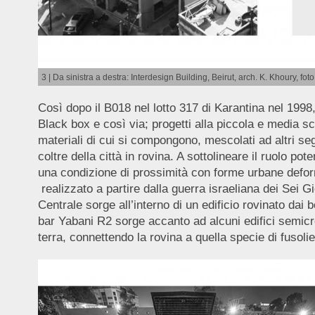
3 | Da sinistra a destra: Interdesign Building, Beirut, arch. K. Khoury, foto
Così dopo il B018 nel lotto 317 di Karantina nel 1998
Black box e così via; progetti alla piccola e media sc
materiali di cui si compongono, mescolati ad altri segn
coltre della città in rovina. A sottolineare il ruolo p
una condizione di prossimità con forme urbane deform
realizzato a partire dalla guerra israeliana dei Sei Gior
Centrale sorge all’interno di un edificio rovinato dai
bar Yabani R2 sorge accanto ad alcuni edifici semicrol
terra, connettendo la rovina a quella specie di fusolie