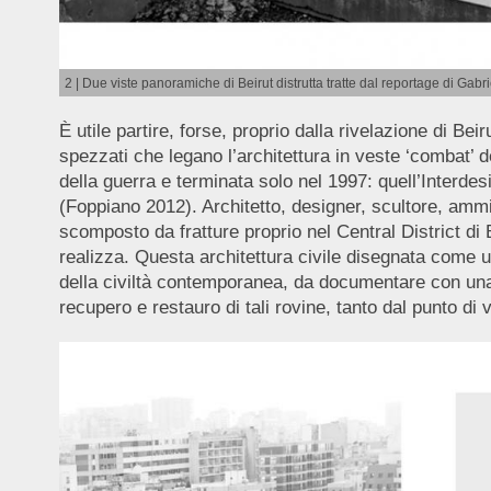
2 | Due viste panoramiche di Beirut distrutta tratte dal reportage di Gabr
È utile partire, forse, proprio dalla rivelazione di Bei
spezzati che legano l’architettura in veste ‘combat’ de
della guerra e terminata solo nel 1997: quell’Interdes
(Foppiano 2012). Architetto, designer, scultore, ammir
scomposto da fratture proprio nel Central District di 
realizza. Questa architettura civile disegnata come 
della civiltà contemporanea, da documentare con una c
recupero e restauro di tali rovine, tanto dal punto di 