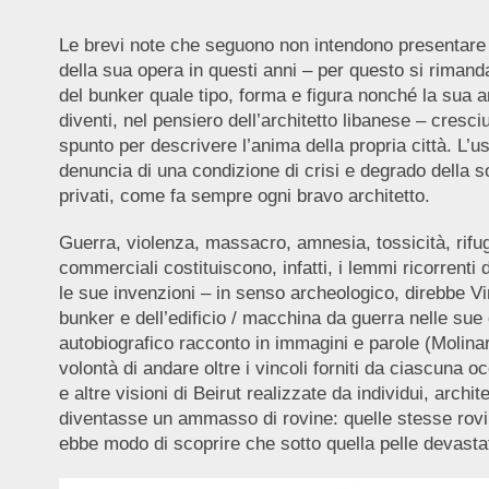
Le brevi note che seguono non intendono presentare pr
della sua opera in questi anni – per questo si rimanda 
del bunker quale tipo, forma e figura nonché la sua amb
diventi, nel pensiero dell’architetto libanese – cresc
spunto per descrivere l’anima della propria città. L’u
denuncia di una condizione di crisi e degrado della 
privati, come fa sempre ogni bravo architetto.
Guerra, violenza, massacro, amnesia, tossicità, rifugia
commerciali costituiscono, infatti, i lemmi ricorrent
le sue invenzioni – in senso archeologico, direbbe Vir
bunker e dell’edificio / macchina da guerra nelle sue
autobiografico racconto in immagini e parole (Molinari
volontà di andare oltre i vincoli forniti da ciascuna o
e altre visioni di Beirut realizzate da individui, architett
diventasse un ammasso di rovine: quelle stesse rovin
ebbe modo di scoprire che sotto quella pelle devastata