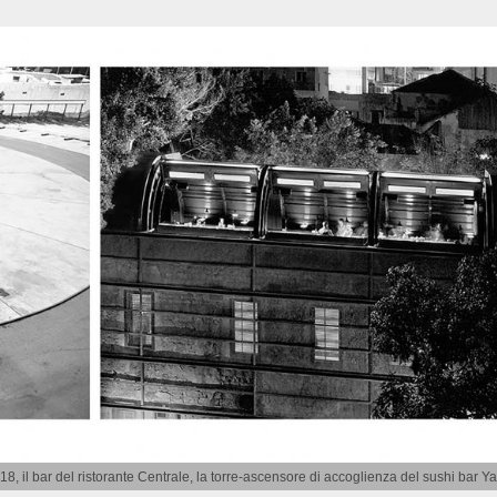
18, il bar del ristorante Centrale, la torre-ascensore di accoglienza del sushi bar Ya