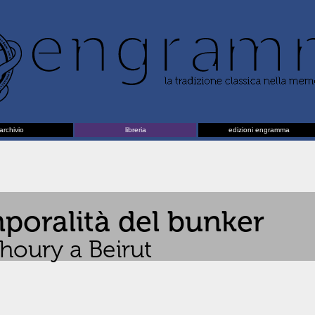
archivio
libreria
edizioni engramma
emporalità del bunker
Khoury a Beirut