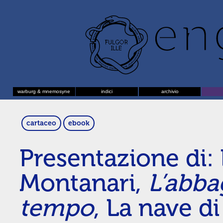
warburg & mnemosyne
indici
archivio
cartaceo
ebook
Presentazione di
Montanari,
L’abba
tempo
, La nave d