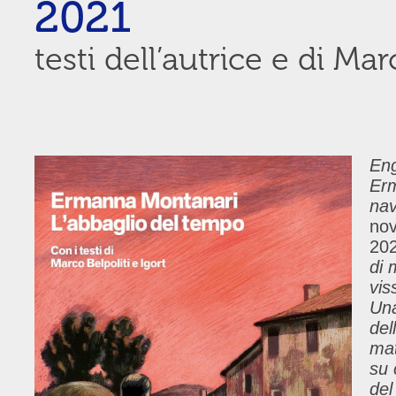
2021
testi dell’autrice e di Mar
Eng
Er
nav
no
202
di 
vis
Una
del
mat
su 
del