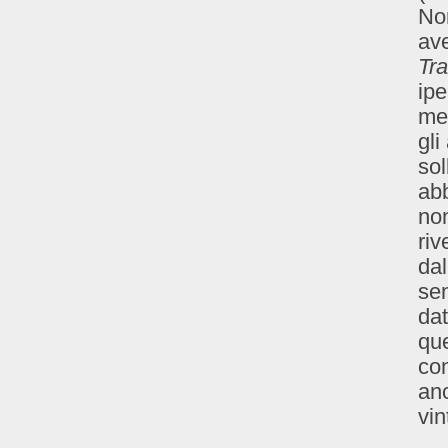
No
ave
Tr
ipe
mes
gli
sol
abb
non
riv
dal
sen
dat
que
con
anc
vin