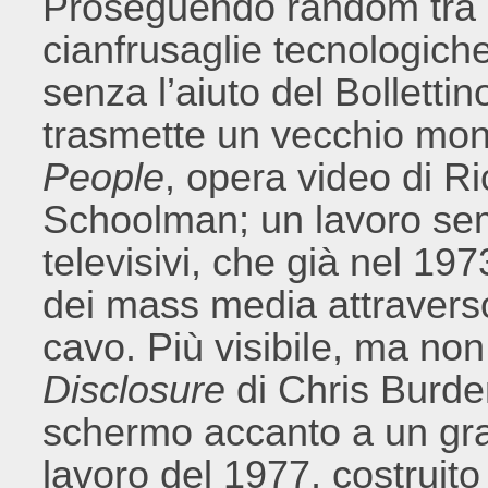
Proseguendo random tra l
cianfrusaglie tecnologiche
senza l’aiuto del Bollettin
trasmette un vecchio mon
People
, opera video di R
Schoolman; un lavoro semi
televisivi, che già nel 19
dei mass media attraverso
cavo. Più visibile, ma non
Disclosure
di Chris Burden
schermo accanto a un gran
lavoro del 1977, costrui