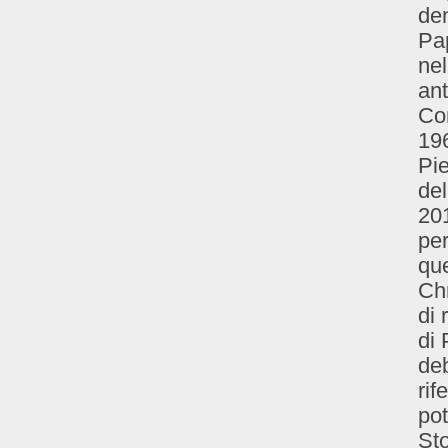
den
Pap
nel
ant
Co
196
Pie
del
201
per
que
Chr
di 
di 
deb
rif
pot
St