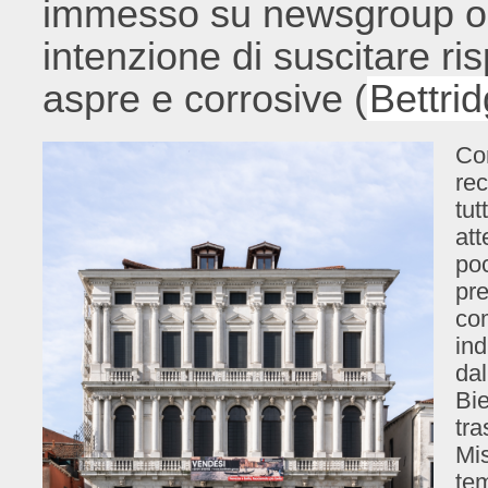
immesso su newsgroup o 
intenzione di suscitare ris
aspre e corrosive (
Bettri
Co
rec
tut
at
poc
pre
co
ind
dal
Bi
tra
Mis
te