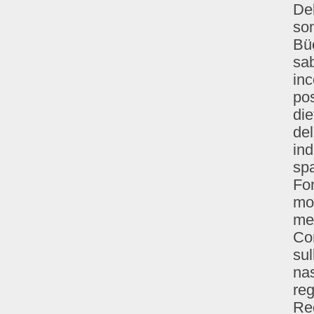
Del
son
Büc
sab
in
po
die
del
ind
spa
Fo
mos
me
Cor
sul
nas
reg
Re