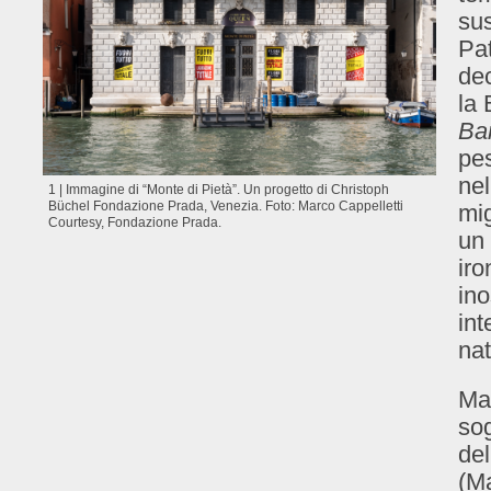
sus
Pat
dec
la 
Ba
pes
nel
1 | Immagine di “Monte di Pietà”. Un progetto di Christoph
Büchel Fondazione Prada, Venezia. Foto: Marco Cappelletti
mig
Courtesy, Fondazione Prada.
u
iro
ino
in
nat
Ma,
sog
de
(M