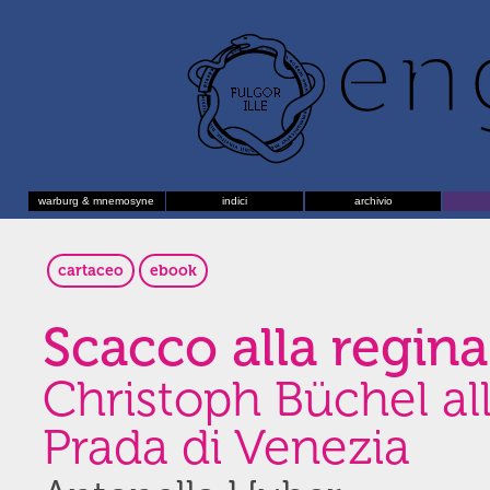
warburg & mnemosyne
indici
archivio
cartaceo
ebook
Scacco alla regin
Christoph Büchel al
Prada di Venezia