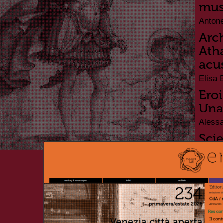
mus
Antone
Arch
Atha
acu
Elisa 
Eroi
Una
Alessa
Scie
Rec
stre
Paolo 
Anti
mito