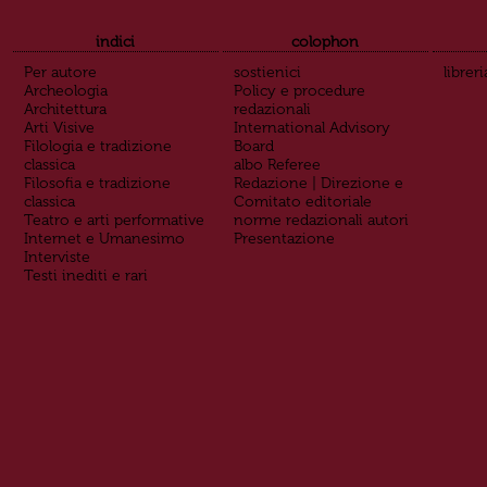
indici
colophon
Per autore
sostienici
libreri
Archeologia
Policy e procedure
Architettura
redazionali
Arti Visive
International Advisory
Filologia e tradizione
Board
classica
albo Referee
Filosofia e tradizione
Redazione | Direzione e
classica
Comitato editoriale
Teatro e arti performative
norme redazionali autori
Internet e Umanesimo
Presentazione
Interviste
Testi inediti e rari