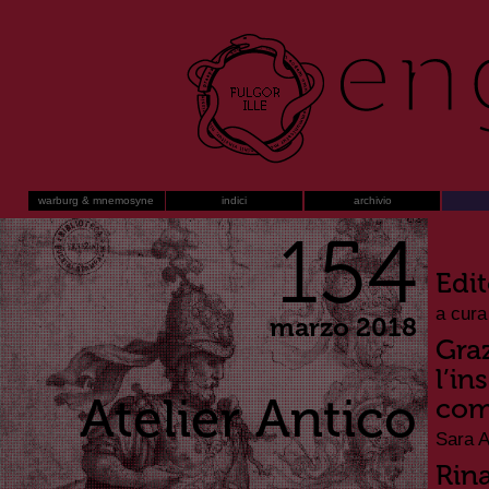
warburg & mnemosyne
indici
archivio
154
Edit
a cura
marzo 2018
Gra
l’in
Atelier Antico
come
Sara A
Rin