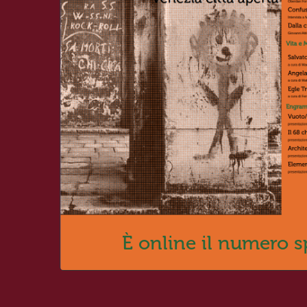
Interv
De r
anci
Damian
Tra 
Tizi
Lionel
Riv
Mon
201
Maria 
È online il numero s