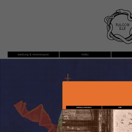
warburg & mnemosyne
indici
genna