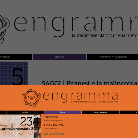
archivio
libreria
edizioni engramma
5
SAGGI | Piranesi e la malinconia
io 2001
Francesco Dal Co
MNEMOSYNE ATLAS | La conquista
interpretativo di Tavola C
a cura del Seminario Mnemosyne
MNEMOSYNE ATLAS | Conquering
Readings of Mnemosyne Atlas, 