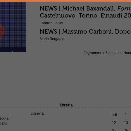
NEWS | Michael Baxandall,
Form
Castelnuovo, Torino, Einaudi 2
Fabrizio Lollini
NEWS | Massimo Carboni, Dopo il 
Maria Bergamo
Engramma n. 5 prima edizio
libreria
libreria
pdf
1
ionali
12
13
oard
25
26