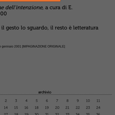
e dell’intenzione
, a cura di E.
000
gesto lo sguardo, il resto è letteratura
ne gennaio 2001 [IMPAGINAZIONE ORIGINALE]
archivio
2
3
4
5
6
7
8
9
10
11
14
15
16
18
19
20
21
22
23
24
27
28
29
30
31
32
33
34
35
36