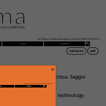
"La Rivista di Engramma (open access)" ISSN 1826-901X
in fieri
colophon
cartaceo
pdf
×
 del cielo: guerra e tecnica. Saggio
 the Heavens: war and technology.
Panel C