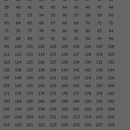
39
40
41
42
43
44
45
46
47
48
51
52
53
54
55
56
57
58
59
60
63
64
65
66
67
68
69
70
71
72
75
76
77
78
79
80
81
82
83
84
87
88
89
90
91
92
93
94
95
96
99
100
101
102
103
104
105
106
107
108
111
112
113
114
115
116
117
118
119
120
123
124
125
126
127
128
129
130
131
132
135
136
137
138
139
140
141
142
143
144
147
148
149
150
151
152
153
154
155
156
159
160
161
162
163
164
165
166
167
168
171
172
173
174
175
176
177
178
179
180
183
184
185
186
187
188
189
190
191
192
195
196
197
198
199
200
201
202
203
204
207
208
209
210
211
212
213
214
215
216
219
220
221
222
223
224
225
226
227
228