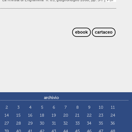
ebook
cartaceo
archivio
2
3
4
5
6
7
8
9
10
11
14
15
16
18
19
20
21
22
23
24
27
28
29
30
31
32
33
34
35
36
39
40
41
42
43
44
45
46
47
48