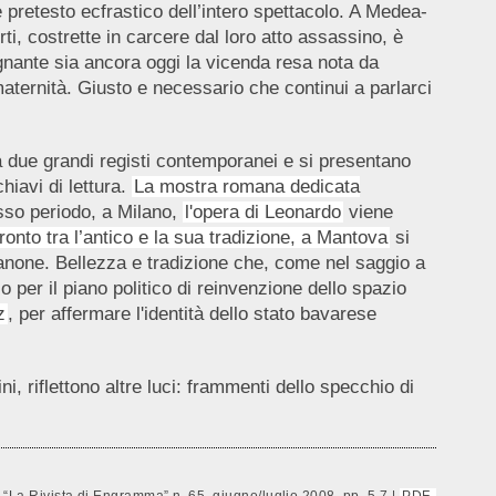
e pretesto ecfrastico dell’intero spettacolo. A Medea-
rti, costrette in carcere dal loro atto assassino, è
nante sia ancora oggi la vicenda resa nota da
 maternità. Giusto e necessario che continui a parlarci
da due grandi registi contemporanei e si presentano
iavi di lettura.
La mostra romana dedicata
tesso periodo, a Milano,
l'opera di Leonardo
viene
ronto tra l’antico e la sua tradizione, a Mantova
si
 canone. Bellezza e tradizione che, come nel saggio a
 per il piano politico di reinvenzione dello spazio
z
, per affermare l'identità dello stato bavarese
, riflettono altre luci: frammenti dello specchio di
, “La Rivista di Engramma” n. 65, giugno/luglio 2008, pp. 5-7 |
PDF