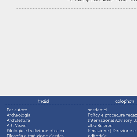
indici
colophon
Per autore
sostienici
Archeologia
Policy e procedure redaz
Architettura
International Advisory B
Arti Visive
albo Referee
Filologia e tradizione classica
Redazione | Direzione e
Filosofia e tradizione classica
editoriale