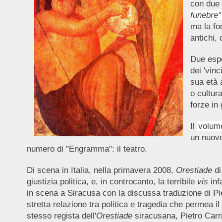
con due 
funebre"
ma la fo
antichi,
Due espo
dei 'vinci
sua età 
o cultural
forze in 
Il
volume
un nuovo 
numero di "Engramma": il teatro.
Di scena in Italia, nella primavera 2008,
Orestiade
d
giustizia politica, e, in controcanto, la terribile
vis
inf
in scena a Siracusa con la discussa traduzione di Pie
stretta relazione tra politica e tragedia che permea i
stesso regista dell'
Orestiade
siracusana, Pietro Carri