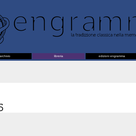
archivio
libreria
edizioni engramma
5