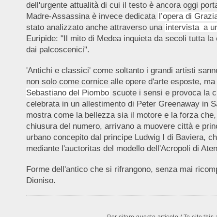
dell'urgente attualità di cui il testo è ancora oggi po
Madre-Assassina è invece dedicata
l’opera di Graz
stato analizzato anche attraverso una
intervista
a un
Euripide: "Il mito di Medea inquieta da secoli tutta la
dai palcoscenici".
'Antichi e classici' come soltanto i grandi artisti s
non solo come cornice alle opere d'arte esposte, ma 
Sebastiano del Piombo
scuote i sensi e provoca la cri
celebrata in un allestimento di Peter Greenaway in Sa
mostra come la bellezza sia il motore e la forza che, 
chiusura del numero, arrivano a muovere città e princi
urbano concepito dal principe Ludwig I di Baviera,
mediante l'auctoritas del modello dell'Acropoli di Ate
Forme dell'antico che si rifrangono, senza mai ricomp
Dioniso.
Per citare questo articolo / To cite thi