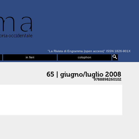
"La Rivista di Engramma (open access)" ISSN 1826-901X
in fieri
colophon
65 | giugno/luglio 2008
9788898260102