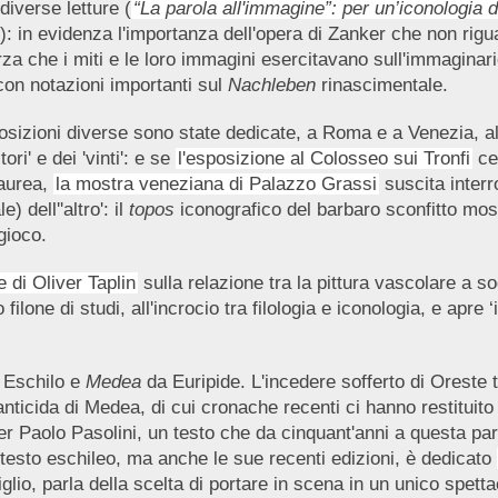
diverse letture (
“
La parola all'immagine”: per un’iconologia 
): in evidenza l'importanza dell'opera di Zanker che non rigua
rza che i miti e le loro immagini esercitavano sull'immaginari
 con notazioni importanti sul
Nachleben
rinascimentale.
sizioni diverse sono state dedicate, a Roma e a Venezia, all
tori' e dei 'vinti': e se
l'esposizione al Colosseo sui Tronfi
cel
aurea,
la mostra veneziana di Palazzo Grassi
suscita interro
e) dell''altro': il
topos
iconografico del barbaro sconfitto most
gioco.
 di Oliver Taplin
sulla relazione tra la pittura vascolare a so
filone di studi, all'incrocio tra filologia e iconologia, e apre
i Eschilo e
Medea
da Euripide. L'incedere sofferto di Oreste t
anticida di Medea, di cui cronache recenti ci hanno restituito l
r Paolo Pasolini, un testo che da cinquant'anni a questa par
l testo eschileo, ma anche le sue recenti edizioni, è dedicato
glio, parla della scelta di portare in scena in un unico spett