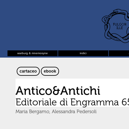
warburg & mnemosyne
indici
cartaceo
ebook
Antico&Antichi
Editoriale di Engramma 6
Maria Bergamo, Alessandra Pedersoli