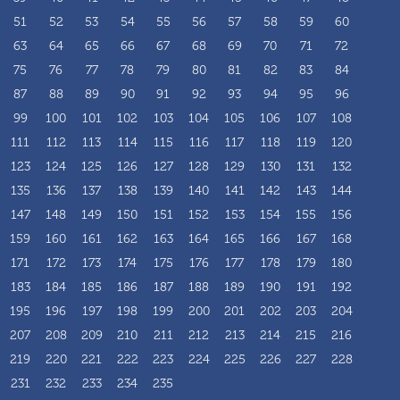
51
52
53
54
55
56
57
58
59
60
63
64
65
66
67
68
69
70
71
72
75
76
77
78
79
80
81
82
83
84
87
88
89
90
91
92
93
94
95
96
99
100
101
102
103
104
105
106
107
108
111
112
113
114
115
116
117
118
119
120
123
124
125
126
127
128
129
130
131
132
135
136
137
138
139
140
141
142
143
144
147
148
149
150
151
152
153
154
155
156
159
160
161
162
163
164
165
166
167
168
171
172
173
174
175
176
177
178
179
180
183
184
185
186
187
188
189
190
191
192
195
196
197
198
199
200
201
202
203
204
207
208
209
210
211
212
213
214
215
216
219
220
221
222
223
224
225
226
227
228
231
232
233
234
235