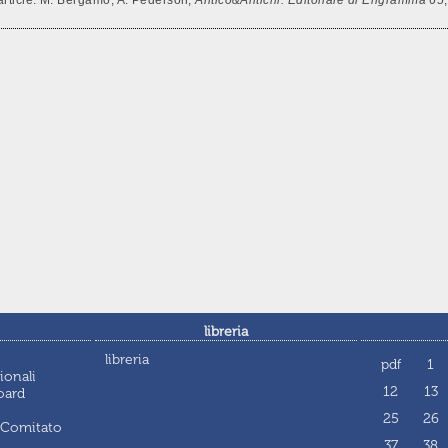
libreria
libreria
pdf
1
ionali
12
13
oard
25
26
 Comitato
37
38