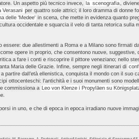
rtatore. Un aspetto più tecnico invece,
la
scenografia
, divien
ia Verasani
per quattro sole attrici; il loro dramma di donne fo
a delle 'Medee'
in scena, che mette in evidenza quanto preg
 cultura occidentale e squarcia il velo di tanta retorica sulla
anno essere: due allestimenti a Roma e a Milano sono firmati 
come opere in proprio, che consentono nuove, suggestive, ch
tica a fare i conti e riscoprire il pittore veneziano; nello s
nta Maria delle Grazie. Infine, sempre negli itinerari di
conf
a partire dall'età ellenistica, conquista il mondo con il suo
pi ottocenteschi: l'antichità e i suoi monumenti sono modello
 che commissiona a
Leo von Klenze i Propyläen su Königsplat
ne.
orsi in uno, e che di epoca in epoca irradiano nuove immagini
s article: M. Bergamo, A. Pedersoli,
Antico&Antichi. Editoriale di Engramma 65