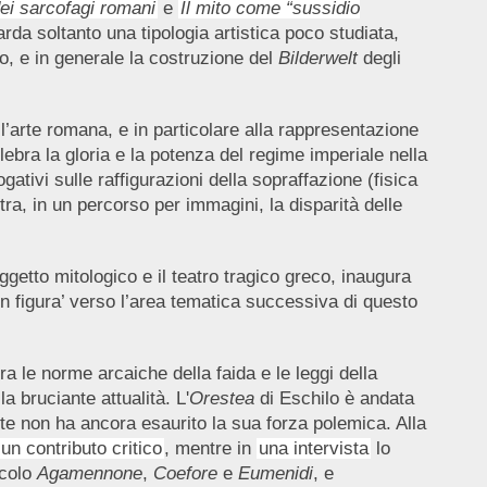
dei sarcofagi romani
e
Il mito come “sussidio
rda soltanto una tipologia artistica poco studiata,
o, e in generale la costruzione del
Bilderwelt
degli
’arte romana, e in particolare alla rappresentazione
ebra la gloria e la potenza del regime imperiale nella
gativi sulle raffigurazioni della sopraffazione (fisica
ra, in un percorso per immagini, la disparità delle
ggetto mitologico e il teatro tragico greco, inaugura
 ‘in figura’ verso l’area tematica successiva di questo
ra le norme arcaiche della faida e le leggi della
a bruciante attualità. L'
Orestea
di Eschilo è andata
te non ha ancora esaurito la sua forza polemica. Alla
un contributo critico
, mentre in
una intervista
lo
acolo
Agamennone
,
Coefore
e
Eumenidi
, e