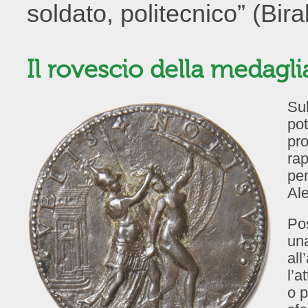
soldato, politecnico” (Bir
Il rovescio della medagli
Sul
pot
pro
rap
per
Ale
Pos
una
all
l’a
o p