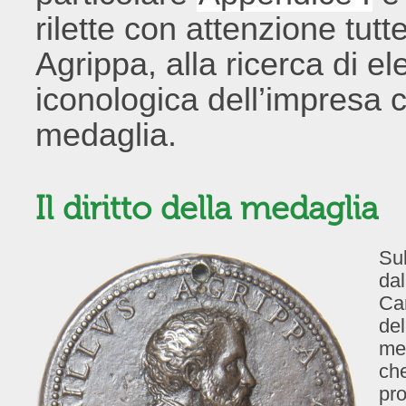
rilette con attenzione tutt
Agrippa, alla ricerca di ele
iconologica dell’impresa 
medaglia.
Il diritto della medaglia
Sul
dal
Cam
del
med
che
pro