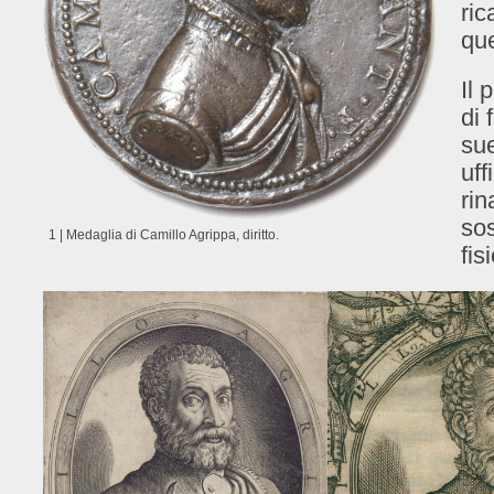
ric
que
Il 
di 
sue
uff
rin
sos
1 | Medaglia di Camillo Agrippa, diritto.
fis