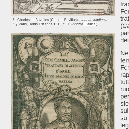
tra
Fo
tra
6 | Charles de Bovelles (Carolus Bovillus),
Liber de intellectu.
[...].
Paris, Henry Estienne 1510, f. 116
v
(fonte
Gallica
).
(Ca
par
del
Nel
fem
Fo
rap
tut
ruo
per
sfe
sul
su 
leg