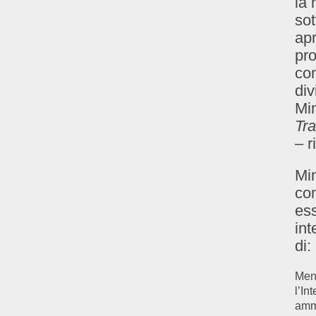
la 
sot
ap
pro
con
div
Min
Tra
– r
Min
com
ess
int
di:
Ment
l’In
ammi