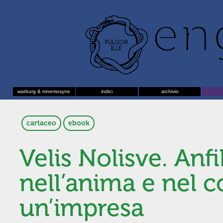
warburg & mnemosyne
indici
archivio
cartaceo
ebook
Velis Nolisve. Anf
nell’anima e nel c
un’impresa