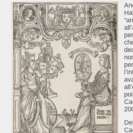
Anc
Hal
“ar
all
per
che
dec
non
per
l’i
ava
all
po
Ca
20
Del
Cac