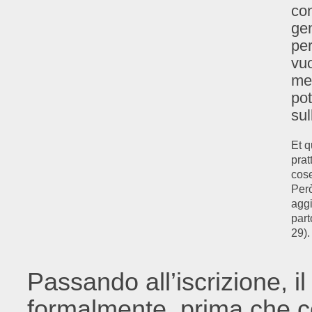
con
gen
per
vuo
met
pot
sul
Et q
prat
cose
Però
aggi
part
29).
Passando all’iscrizione, i
formalmente, prima che 