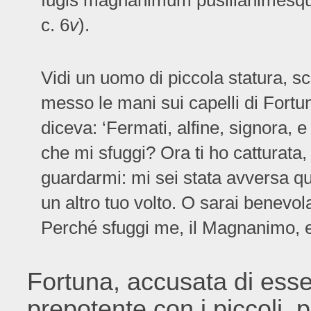
fugis magnanimum pusillanimesque 
c. 6
v
).
Vidi un uomo di piccola statura, sc
messo le mani sui capelli di Fortun
diceva: ‘Fermati, alfine, signora,
che mi sfuggi? Ora ti ho catturata, 
guardarmi: mi sei stata avversa q
un altro tuo volto. O sarai benevola
Perché sfuggi me, il Magnanimo, e 
Fortuna, accusata di esser
prepotente con i piccoli, 