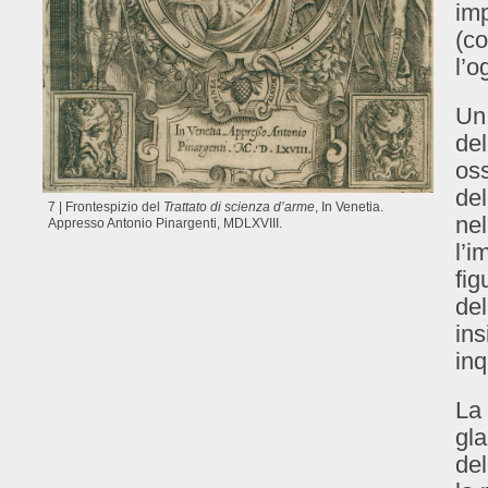
im
(co
l’o
Un 
del
oss
de
7 | Frontespizio del
Trattato di scienza d’arme
, In Venetia.
ne
Appresso Antonio Pinargenti, MDLXVIII.
l’i
fig
del
ins
inq
La 
gla
del