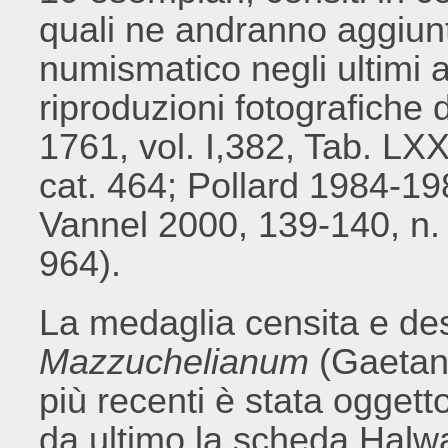
quali ne andranno aggiunti
numismatico negli ultimi a
riproduzioni fotografiche 
1761, vol. I,382, Tab. LX
cat. 464; Pollard 1984-19
Vannel 2000, 139-140, n.
964).
La medaglia censita e des
Mazzuchelianum
(Gaetani
più recenti è stata oggett
da ultimo la scheda Halwa