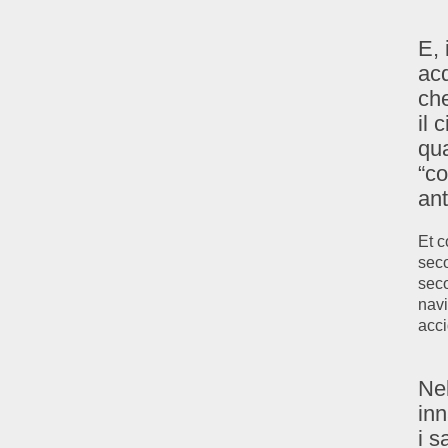
E, 
acq
che
il 
qua
“co
ant
Et c
seco
seco
navi
acci
Nel
inn
i s