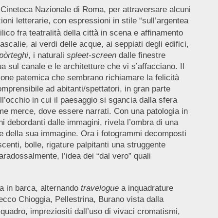
a Cineteca Nazionale di Roma, per attraversare alcuni
i letterarie, con espressioni in stile “sull’argentea
lico fra teatralità della città in scena e affinamento
calie, ai verdi delle acque, ai seppiati degli edifici,
pòrteghi
, i naturali
spleet-screen
dalle finestre
a sul canale e le architetture che vi s’affacciano. Il
zazione patemica che sembrano richiamare la felicità
 comprensibile ad abitanti/spettatori, in gran parte
l’occhio in cui il paesaggio si sgancia dalla sfera
come merce, dove essere narrati. Con una patologia in
i debordanti dalle immagini, rivela l’ombra di una
one della sua immagine. Ora i fotogrammi decomposti
centi, bolle, rigature palpitanti una struggente
paradossalmente, l’idea dei “dal vero” quali
a in barca, alternando
travelogue
a inquadrature
ecco Chioggia, Pellestrina, Burano vista dalla
quadro, impreziositi dall’uso di vivaci cromatismi,