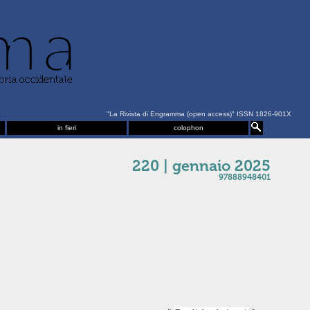
"La Rivista di Engramma (open access)" ISSN 1826-901X
in fieri
colophon
220 | gennaio 2025
97888948401