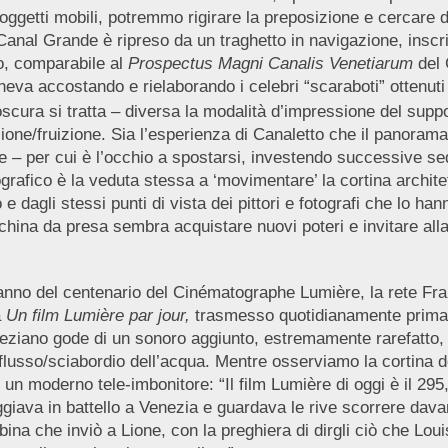
ggetti mobili, potremmo rigirare la preposizione e cercare di
anal Grande è ripreso da un traghetto in navigazione, inscri
o, comparabile al
Prospectus Magni Canalis Venetiarum
del 
neva accostando e rielaborando i celebri “scaraboti” ottenut
oscura si tratta – diversa la modalità d’impressione del suppo
uzione/fruizione. Sia l’esperienza di Canaletto che il panora
tore – per cui è l’occhio a spostarsi, investendo successive 
rafico è la veduta stessa a ‘movimentare’ la cortina archit
 dagli stessi punti di vista dei pittori e fotografi che lo 
hina da presa sembra acquistare nuovi poteri e invitare alla
, anno del centenario del Cinématographe Lumière, la rete F
a
Un film Lumière par jour,
trasmesso quotidianamente prima d
ziano gode di un sonoro aggiunto, estremamente rarefatto, 
flusso/sciabordio dell’acqua. Mentre osserviamo la cortina de
i un moderno tele-imbonitore: “Il film Lumière di oggi è il 295
va in battello a Venezia e guardava le rive scorrere davanti 
bina che inviò a Lione, con la preghiera di dirgli ciò che Lo