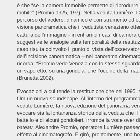
è che “se la camera immobile permette di riprodurre o
mobile” (Promio 1925, 197). Nella veduta Lumière il C
percorso del vedere, dinamico e con strumento ottic
visione panoramatica che il vedutista veneziano otte
cattura dell’immagine - in entrambi i casi di camera 
suggestive le analogie sulla temporalità della restit
caso risulta coinvolto il punto di vista dell’osserva
dell’incisione panoramatica – nel panorama cinematog
ricorda: “Promio vede Venezia con lo stesso sguardo e
un vaporetto, su una gondola, che l’occhio della macc
(Brunetta 2002).
Evocazioni a cui tende la restituzione che nel 1995
film un nuovo soundscape. All’interno del programm
vedute Lumière, la nuova edizione del panorama vene
evocare sia la lontananza storica della veduta che il 
battello e di alcuni gondolieri, irrompe la voce over d
bateau.
Alexandre Promio, operatore Lumière passeggia
effetto al cinematografo. E girò, prontamente, una bo