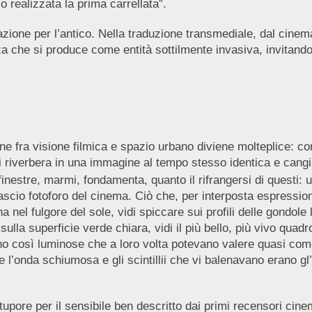
 realizzata la prima carrellata”.
trazione per l’antico. Nella traduzione transmediale, dal cinem
za che si produce come entità sottilmente invasiva, invitando 
 fra visione filmica e spazio urbano diviene molteplice: come
 si riverbera in una immagine al tempo stesso identica e cang
finestre, marmi, fondamenta, quanto il rifrangersi di questi:
 fascio fotoforo del cinema. Ciò che, per interposta espressio
el fulgore del sole, vidi spiccare sui profili delle gondole l’
 sulla superficie verde chiara, vidi il più bello, più vivo qua
no così luminose che a loro volta potevano valere quasi come l
 l’onda schiumosa e gli scintillii che vi balenavano erano gl’
tupore per il sensibile ben descritto dai primi recensori cine