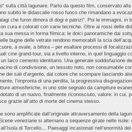
” sulla città lagunare. Parto da questo film, conservato all
ono subito le didascalie rosso fuoco che rimandano a evocazion
lagi che furon dimora di dogi e patrizi”. Poi le immagini, in bi
 cura e colorati con varie tecniche. Oltre ai rossi delle didas
la sua messa in forma filmica: le dolci panoramiche dai
soto
e delle bugne delle vetrate rendono memorabili la scia dell’acqu
 a cuore, a ovale, a bifora – per esaltare processi di focaliz
rtuali cine grand-tour, sia a livello interno, in quel linguaggio
 un laico cemento identitario. Una generale soddisfazione del
un bacino di condivisione, un tessuto noto, non consumabile 
ne dei sali d’argento, dal colore che scompare lasciando alon
mente, l’impronta di una perdita, la progressiva disgregazi
pitture atmosferiche, in uno stile segnato da campiture evanes
 dotato di un nuovo, finalmente riconosciuto, valore: in cui, 
sce grazie all’atto di morte del cinema stesso.
e sono amplificate dall’originale attraversamento della lagun
 Scene veneziane si alternano a sequenze girate nelle isole: 
ll’Isola di Torcello… Paesaggi incastonati nell’enormità del 