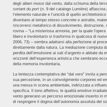
degli alberi mossi dal vento, dalla schiuma della b
sortant du port
(n. 9 del catalogo Lumière) affascina p
l’elemento naturale e l’unicità di quello architettonic
diventano al tempo stesso concrete e astratte, materi
rincorrersi metaforico di dissolvimento, distruzione,
rovina – “La misteriosa armonia, per la quale l'oper
libero e involontario si trasforma in qualcosa di nuov
2006, 73) – sembra adattarsi alla perfezione al proce
direttamente dalla natura. La mediazione compiuta dal
perdita dell’emulsione ai sali d’argento e abitate da
orizzonti dell’esperienza artistica che sembrano ecce
della memoria involontaria.
La lentezza contemplativa dei “dal vero” invita a per
sua percezione, in un coinvolgimento corporeo ed em
una messa in scena ambientale, indirizzata a influenz
specifica. Il tono affettivo, le qualità emotive irradia
vento generano un percorso emozionale inserito in moda
di respingere il dogma dell’autonomia assoluta del so