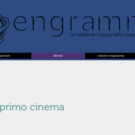
archivio
libreria
edizioni engramma
 primo cinema