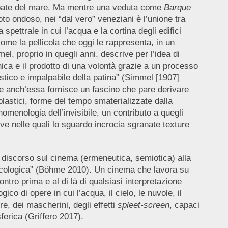
respate del mare. Ma mentre una veduta come
Barque
oto ondoso, nei “dal vero” veneziani è l’unione tra
spettrale in cui l’acqua e la cortina degli edifici
ome la pellicola che oggi le rappresenta, in un
, proprio in quegli anni, descrive per l’idea di
ica e il prodotto di una volontà grazie a un processo
astico e impalpabile della patina” (Simmel [1907]
ove anch’essa fornisce un fascino che pare derivare
plastici, forme del tempo smaterializzate dalla
omenologia dell’invisibile, un contributo a quegli
ve nelle quali lo sguardo incrocia sgranate texture
l discorso sul cinema (ermeneutica, semiotica) alla
ecologica” (Böhme 2010). Un cinema che lavora su
tro prima e al di là di qualsiasi interpretazione
co di opere in cui l’acqua, il cielo, le nuvole, il
e, dei mascherini, degli effetti
spleet-screen
, capaci
ferica (Griffero 2017).