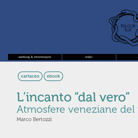
warburg & mnemosyne
indici
cartaceo
ebook
L’incanto “dal vero”
Atmosfere veneziane del
Marco Bertozzi