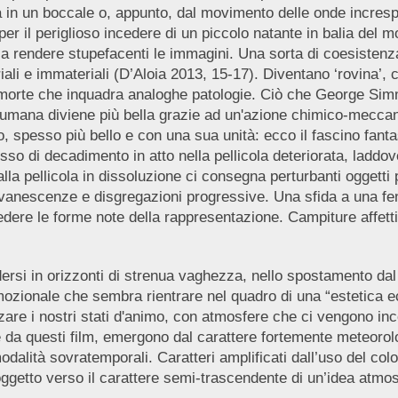
irra in un boccale o, appunto, dal movimento delle onde inc
er il periglioso incedere di un piccolo natante in balia del m
o a rendere stupefacenti le immagini. Una sorta di coesistenza 
ali e immateriali (D’Aloia 2013, 15-17). Diventano ‘rovina’, c
 morte che inquadra analoghe patologie. Ciò che George Simmel
a umana diviene più bella grazie ad un'azione chimico-meccan
o, spesso più bello e con una sua unità: ecco il fascino fant
sso di decadimento in atto nella pellicola deteriorata, ladd
la pellicola in dissoluzione ci consegna perturbanti oggetti 
 evanescenze e disgregazioni progressive. Una sfida a una fen
dere le forme note della rappresentazione. Campiture affetti
dersi in orizzonti di strenua vaghezza, nello spostamento da
ozionale che sembra rientrare nel quadro di una “estetica 
are i nostri stati d'animo, con atmosfere che ci vengono incon
te da questi film, emergono dal carattere fortemente meteorologi
lità sovratemporali. Caratteri amplificati dall’uso del color
ggetto verso il carattere semi-trascendente di un’idea atmos