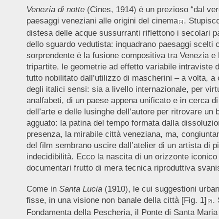
Venezia di notte
(Cines, 1914) è un prezioso “dal vero
paesaggi veneziani alle origini del cinema
. Stupisc
[1]
distesa delle acque sussurranti riflettono i secolari pa
dello sguardo vedutista: inquadrano paesaggi scelti con
sorprendente è la fusione compositiva tra Venezia e 
tripartite, le geometrie ad effetto variabile intravist
tutto nobilitato dall’utilizzo di mascherini – a volta,
degli italici sensi: sia a livello internazionale, per vi
analfabeti, di un paese appena unificato e in cerca di
dell’arte e delle lusinghe dell’autore per ritrovare 
agguato: la patina del tempo formata dalla dissoluzio
presenza, la mirabile città veneziana, ma, congiunta
del film sembrano uscire dall’atelier di un artista di 
indecidibilità. Ecco la nascita di un orizzonte iconico
documentari frutto di mera tecnica riproduttiva svani
Come in
Santa Lucia
(1910),
le cui suggestioni urban
fisse, in una visione non banale della città [Fig. 1]
.
[2]
Fondamenta della Pescheria, il Ponte di Santa Maria a