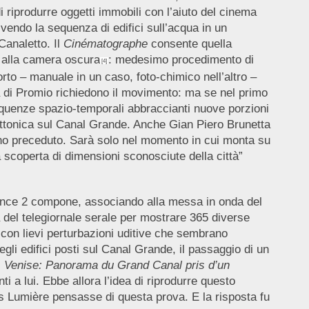
 riprodurre oggetti immobili con l’aiuto del cinema
vendo la sequenza di edifici sull’acqua in un
Canaletto. Il
Cinématographe
consente quella
i alla camera oscura
: medesimo procedimento di
[4]
rto – manuale in un caso, foto-chimico nell’altro –
ma di Promio richiedono il movimento: ma se nel primo
sequenze spazio-temporali abbraccianti nuove porzioni
ettonica sul Canal Grande. Anche Gian Piero Brunetta
hanno preceduto. Sarà solo nel momento in cui monta su
 scoperta di dimensioni sconosciute della città”
rance 2 compone, associando alla messa in onda del
el telegiornale serale per mostrare 365 diverse
con lievi perturbazioni uditive che sembrano
gli edifici posti sul Canal Grande, il passaggio di un
,
Venise: Panorama du Grand Canal pris d’un
a lui. Ebbe allora l’idea di riprodurre questo
uis Lumière pensasse di questa prova. E la risposta fu