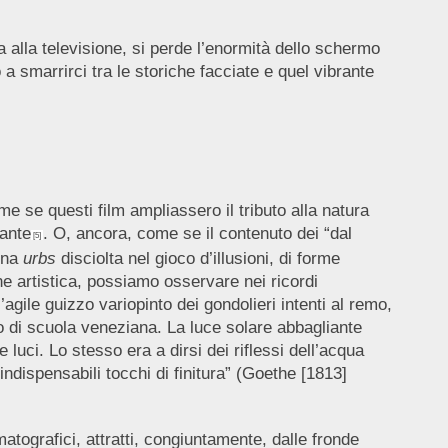
a alla televisione, si perde l’enormità dello schermo
a smarrirci tra le storiche facciate e quel vibrante
 se questi film ampliassero il tributo alla natura
iante
. O, ancora, come se il contenuto dei “dal
[5]
 una
urbs
disciolta nel gioco d’illusioni, di forme
ne artistica, possiamo osservare nei ricordi
agile guizzo variopinto dei gondolieri intenti al remo,
dro di scuola veneziana. La luce solare abbagliante
uci. Lo stesso era a dirsi dei riflessi dell’acqua
indispensabili tocchi di finitura” (Goethe [1813]
matografici, attratti, congiuntamente, dalle fronde