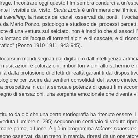
adrage. Incontrare oggi questo film sembra condurci a un’espe
e il visibile dal visto.
Santa Lucia
è un’immersione filmica 
ai
travelling
, la risacca dei canali osservati dai ponti, il voci
a da Mario Ponzo, psicologo e studioso dei processi percetti
te di una vettura sul selciato, non è insolito che si associ l'
 lontano dell'acqua di torrenti alpini e di cascate, e di rico
grafico” (Ponzo 1910-1911, 943-945).
locarsi in mondi segnati dal digitale o dall’intelligenza artif
sicazioni e colorazioni, imbonitori vicini allo schermo e rim
di là dalla profusione di effetti di realtà garantiti dal dispo
ologiche per uscire dai sentieri consolidati del lavoro cinete
a prospettiva in cui la sensuale potenza di questi film acc
agno di sensazioni, una sorgente emozionale che diventa vivi
tituito da ciò che una certa storiografia ha ritenuto essere i
veduta Lumière n. 295) seguono un centinaio di vedute ripre
timane prima, a Lione, è già in programma
Mâcon: panorama p
 sono osservati da un treno in marcia, ripresi da un operator