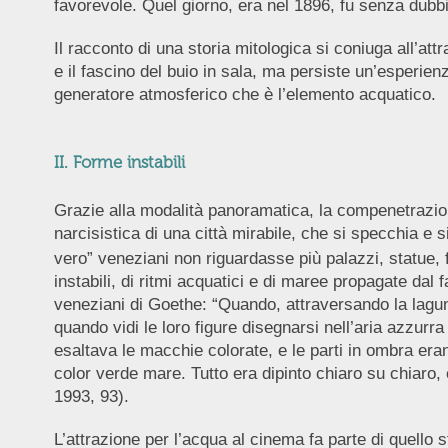
favorevole. Quel giorno, era nel 1896, fu senza dubbio
Il racconto di una storia mitologica si coniuga all’at
e il fascino del buio in sala, ma persiste un’esperien
generatore atmosferico che è l’elemento acquatico.
II. Forme instabili
Grazie alla modalità panoramatica, la compenetrazione
narcisistica di una città mirabile, che si specchia e
vero” veneziani non riguardasse più palazzi, statue, 
instabili, di ritmi acquatici e di maree propagate dal
veneziani di Goethe: “Quando, attraversando la laguna n
quando vidi le loro figure disegnarsi nell’aria azzurra
esaltava le macchie colorate, e le parti in ombra era
color verde mare. Tutto era dipinto chiaro su chiaro, e
1993, 93).
L’attrazione per l’acqua al cinema fa parte di quello s