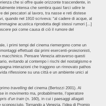
rienza che si offre quale orizzonte trascendente, in
talmente intensa che sembra quasi farci udire le
are dei pescatori al lavoro, tra nasse e reti distese
vi, quando nel 1910 scriveva: “al cadere di acque, al
immagine acustica riprodotta degli stessi rumori [...]
noscere poi come causa di ciò il rumore del
iciale, i primi tempi del cinema riemergono come un
ontaggi effettuati dai primi esercenti-proiezionisti,
sitivo macchinico. Pensare Venezia attraverso questi
cario, evitando al contempo i rischi del nostalgismo e
ompagna interazioni che traggono un rinnovato pathos
da riflessione su una città e un ambiente unici al
l primo
travelling
del cinema (Bertozzi 2001). Al
se in movimento ma, probabilmente, l’operatore
ris d’un train
(n. 160), in cui i paesaggi allagati
e sconosciuto. Tornando a Venezia, l’idea di Promio