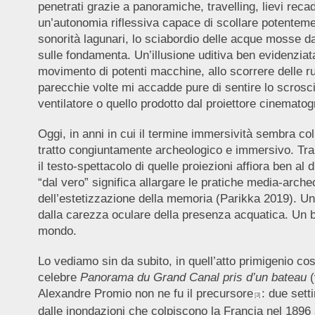
penetrati grazie a panoramiche, travelling, lievi rec
un’autonomia riflessiva capace di scollare potentement
sonorità lagunari, lo sciabordio delle acque mosse d
sulle fondamenta. Un’illusione uditiva ben evidenziat
movimento di potenti macchine, allo scorrere delle ruo
parecchie volte mi accadde pure di sentire lo scroscio
ventilatore o quello prodotto dal proiettore cinemato
Oggi, in anni in cui il termine immersività sembra col
tratto congiuntamente archeologico e immersivo. Tra mu
il testo-spettacolo di quelle proiezioni affiora ben al 
“dal vero” significa allargare le pratiche media-arche
dell’estetizzazione della memoria (Parikka 2019). Un
dalla carezza oculare della presenza acquatica. Un b
mondo.
Lo vediamo sin da subito, in quell’atto primigenio cos
celebre
Panorama du Grand Canal pris d’un bateau
(
Alexandre Promio non ne fu il precursore
: due set
[3]
dalle inondazioni che colpiscono la Francia nel 1896